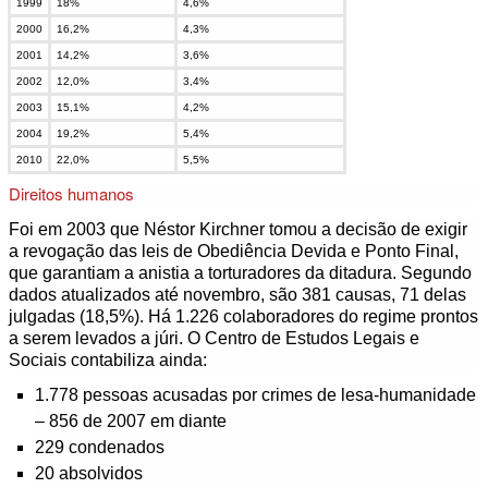
1999
18%
4,6%
2000
16,2%
4,3%
2001
14,2%
3,6%
2002
12,0%
3,4%
2003
15,1%
4,2%
2004
19,2%
5,4%
2010
22,0%
5,5%
Direitos humanos
Foi em 2003 que Néstor Kirchner tomou a decisão de exigir
a revogação das leis de Obediência Devida e Ponto Final,
que garantiam a anistia a torturadores da ditadura. Segundo
dados atualizados até novembro, são 381 causas, 71 delas
julgadas (18,5%). Há 1.226 colaboradores do regime prontos
a serem levados a júri. O Centro de Estudos Legais e
Sociais contabiliza ainda:
1.778 pessoas acusadas por crimes de lesa-humanidade
– 856 de 2007 em diante
229 condenados
20 absolvidos