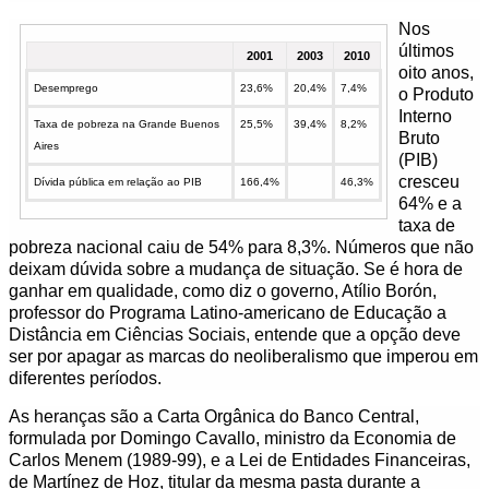
Nos
últimos
2001
2003
2010
oito anos,
Desemprego
23,6%
20,4%
7,4%
o Produto
Interno
Taxa de pobreza na Grande Buenos
25,5%
39,4%
8,2%
Bruto
Aires
(PIB)
cresceu
Dívida pública em relação ao PIB
166,4%
46,3%
64% e a
taxa de
pobreza nacional caiu de 54% para 8,3%. Números que não
deixam dúvida sobre a mudança de situação. Se é hora de
ganhar em qualidade, como diz o governo, Atílio Borón,
professor do Programa Latino-americano de Educação a
Distância em Ciências Sociais, entende que a opção deve
ser por apagar as marcas do neoliberalismo que imperou em
diferentes períodos.
As heranças são a Carta Orgânica do Banco Central,
formulada por Domingo Cavallo, ministro da Economia de
Carlos Menem (1989-99), e a Lei de Entidades Financeiras,
de Martínez de Hoz, titular da mesma pasta durante a