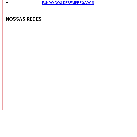
FUNDO DOS DESEMPREGADOS
NOSSAS REDES
Copyright ® 2026 – Todos os Direitos Reservados