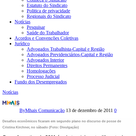
Estatuto do Sindicato
Politica de privacidade
Regionais do Sindicato
Notícias
Pesquisar
Saúde do Trabalhador
Acordos e Convenções Coletivas
Jurídico
Advogados Trabalhista-Capital e Região
Advogados Previdenciários-Capital e Região
Advogados Interior
Direitos Permanentes
Homologações
Processo Judicial
Fundo dos Desempregados
Notícias
Uma
década
By
Mhais Comunicação
13 de dezembro de 2011
0
após
Desafios econômicos ficaram em segundo plano no discurso de posse de
Cristina Kirchner, no sábado (Foto: Divulgação)
crise