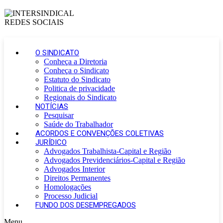
O SINDICATO
Conheça a Diretoria
Conheça o Sindicato
Estatuto do Sindicato
Politica de privacidade
Regionais do Sindicato
NOTÍCIAS
Pesquisar
Saúde do Trabalhador
ACORDOS E CONVENÇÕES COLETIVAS
JURÍDICO
Advogados Trabalhista-Capital e Região
Advogados Previdenciários-Capital e Região
Advogados Interior
Direitos Permanentes
Homologações
Processo Judicial
FUNDO DOS DESEMPREGADOS
Menu