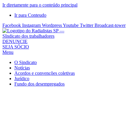
Ir diretamente para o conteúdo principal
Ir para Conteudo
Facebook
Instagram
Wordpress
Youtube
Twitter
Broadcast-tower
Sindicato
DENUNCIE
SEJA SÓCIO
dos
Menu
Radialistas
de
O Sindicato
São
Notícias
Acordos e convenções coletivas
Paulo
Jurídico
–
Fundo dos desempregados
Sindicato
dos
Radialistas
...