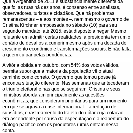
Que a Argentina de 2011 é substancialmente diferente da
de
que foi às ruas há dez anos, é consenso entre analistas,
observadores, turistas e cidadãos. Que há problemas
2001,
remanescentes – e aos montes –, nem mesmo o governo de
Cristina Kirchner, empossada no sábado (10) para seu
pobreza
segundo mandato, até 2015, está disposto a negar. Mesmo
relutante em admitir certas realidades, a presidenta tem um o
na
cenário de desafios a cumprir mesmo após uma década de
crescimento econômico e transformações sociais. E não falta
Argentina
a quem culpar pelas pendências.
cai
A vitória obtida em outubro, com 54% dos votos válidos,
permite supor que a maioria da população vê o atual
de
caminho como correto. O governo que tomou posse já
54%
encontra situação diferente. Nas semanas que antecederam
o triunfo eleitoral e nas que se seguiram, Cristina e seus
para
ministros abordaram principalmente as questões
econômicas, que consideram prioritárias para um momento
8,3%
em que se agrava a crise internacional – a redução de
subsídios, o rastreamento do trajeto do dólar cuja cotação
era ascendente por causa da especulação e a reabertura do
diálogo pacífico com os produtores rurais entram nessa
conta.