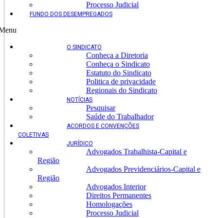
Processo Judicial
FUNDO DOS DESEMPREGADOS
Menu
O SINDICATO
Conheça a Diretoria
Conheça o Sindicato
Estatuto do Sindicato
Politica de privacidade
Regionais do Sindicato
NOTÍCIAS
Pesquisar
Saúde do Trabalhador
ACORDOS E CONVENÇÕES
COLETIVAS
JURÍDICO
Advogados Trabalhista-Capital e
Região
Advogados Previdenciários-Capital e
Região
Advogados Interior
Direitos Permanentes
Homologações
Processo Judicial