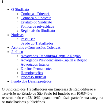
f
O Sindicato
Conheça a Diretoria
Conheça o Sindicato
Estatuto do Sindicato
Politica de privacidade
Regionais do Sindicato
Notícias
Pesquisar
Saúde do Trabalhador
Acordos e Convenções Coletivas
Jurídico
Advogados Trabalhista-Capital e Região
Advogados Previdenciários-Capital e Região
Advogados Interior
Direitos Permanentes
Homologações
Processo Judicial
Fundo dos Desempregados
O Sindicato dos Trabalhadores em Empresas de Radiodifusão e
Televisão no Estado de São Paulo foi fundado em 10/03/45 e
reestruturado em 23/10/62, quando então fazia parte de sua categoria
os trabalhadores publicitários.