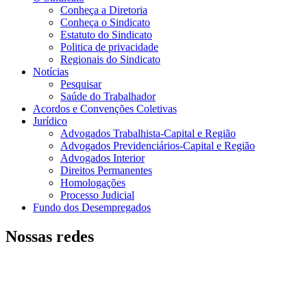
Conheça a Diretoria
Conheça o Sindicato
Estatuto do Sindicato
Politica de privacidade
Regionais do Sindicato
Notícias
Pesquisar
Saúde do Trabalhador
Acordos e Convenções Coletivas
Jurídico
Advogados Trabalhista-Capital e Região
Advogados Previdenciários-Capital e Região
Advogados Interior
Direitos Permanentes
Homologações
Processo Judicial
Fundo dos Desempregados
Nossas redes