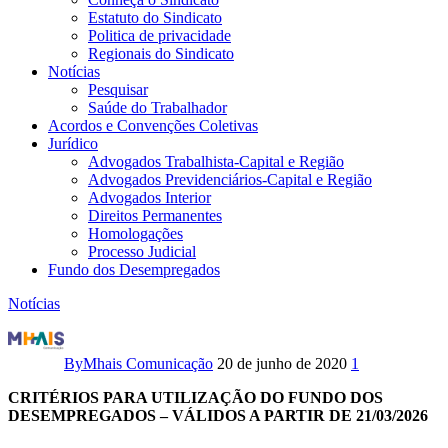
Estatuto do Sindicato
Politica de privacidade
Regionais do Sindicato
Notícias
Pesquisar
Saúde do Trabalhador
Acordos e Convenções Coletivas
Jurídico
Advogados Trabalhista-Capital e Região
Advogados Previdenciários-Capital e Região
Advogados Interior
Direitos Permanentes
Homologações
Processo Judicial
Fundo dos Desempregados
Notícias
FUNDO
DOS
By
Mhais Comunicação
20 de junho de 2020
1
DESEMPREGADOS
CRITÉRIOS PARA UTILIZAÇÃO DO FUNDO DOS
DESEMPREGADOS
– VÁLIDOS A PARTIR DE 21/03/2026
–