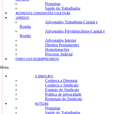
Pesquisar
Saúde do Trabalhador
ACORDOS E CONVENÇÕES COLETIVAS
JURÍDICO
Advogados Trabalhista-Capital e
Região
Advogados Previdenciários-Capital e
Região
Advogados Interior
Direitos Permanentes
Homologações
Processo Judicial
FUNDO DOS DESEMPREGADOS
Menu
O SINDICATO
Conheça a Diretoria
Conheça o Sindicato
Estatuto do Sindicato
Politica de privacidade
Regionais do Sindicato
NOTÍCIAS
Pesquisar
Saúde do Trabalhador