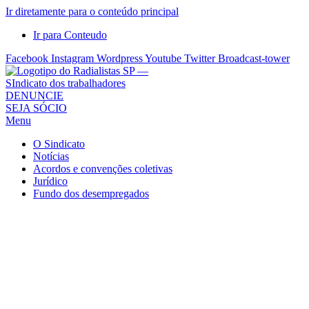
Ir diretamente para o conteúdo principal
Ir para Conteudo
Facebook
Instagram
Wordpress
Youtube
Twitter
Broadcast-tower
Sindicato
DENUNCIE
SEJA SÓCIO
dos
Menu
Radialistas
de
O Sindicato
São
Notícias
Acordos e convenções coletivas
Paulo
Jurídico
–
Fundo dos desempregados
Sindicato
dos
Radialistas
...