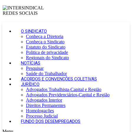
O SINDICATO
Conheça a Diretoria
Conheça o Sindicato
Estatuto do Sindicato
Politica de privacidade
Regionais do Sindicato
NOTÍCIAS
Pesquisar
Saúde do Trabalhador
ACORDOS E CONVENÇÕES COLETIVAS
JURÍDICO
Advogados Trabalhista-Capital e Região
Advogados Previdenciários-Capital e Região
Advogados Interior
Direitos Permanentes
Homologações
Processo Judicial
FUNDO DOS DESEMPREGADOS
Menu