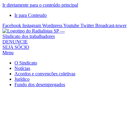
Ir diretamente para o conteúdo principal
Ir para Conteudo
Facebook
Instagram
Wordpress
Youtube
Twitter
Broadcast-tower
Sindicato
DENUNCIE
SEJA SÓCIO
dos
Menu
Radialistas
de
O Sindicato
São
Notícias
Acordos e convenções coletivas
Paulo
Jurídico
–
Fundo dos desempregados
Sindicato
dos
Radialistas
...