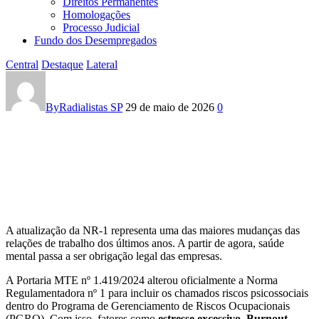
Direitos Permanentes
Homologações
Processo Judicial
Fundo dos Desempregados
Central
Destaque
Lateral
SINDICATO
DOS
By
Radialistas SP
29 de maio de 2026
0
RADIALISTAS
ALERTA:
EMPRESAS
DEVEM
A atualização da NR-1 representa uma das maiores mudanças das
AGIR
relações de trabalho dos últimos anos. A partir de agora, saúde
mental passa a ser obrigação legal das empresas.
CONTRA
A Portaria MTE nº 1.419/2024 alterou oficialmente a Norma
RISCOS
Regulamentadora nº 1 para incluir os chamados riscos psicossociais
dentro do Programa de Gerenciamento de Riscos Ocupacionais
(PGRO). Com isso, fatores como
estresse excessivo, Burnout,