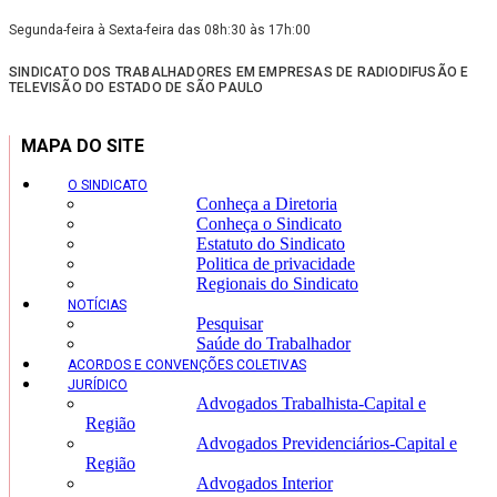
Segunda-feira à Sexta-feira das 08h:30 às 17h:00
SINDICATO DOS TRABALHADORES EM EMPRESAS DE RADIODIFUSÃO E
TELEVISÃO DO ESTADO DE SÃO PAULO
MAPA DO SITE
O SINDICATO
Conheça a Diretoria
Conheça o Sindicato
Estatuto do Sindicato
Politica de privacidade
Regionais do Sindicato
NOTÍCIAS
Pesquisar
Saúde do Trabalhador
ACORDOS E CONVENÇÕES COLETIVAS
JURÍDICO
Advogados Trabalhista-Capital e
Região
Advogados Previdenciários-Capital e
Região
Advogados Interior