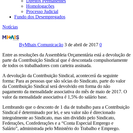
Direitos Permanentes
Homologações
Processo Judicial
Fundo dos Desempregados
Notícias
Radialistas
sindicalizados
By
Mhais Comunicação
3 de abril de 2017
0
terão
Entre as resoluções da Assembleia Orçamentária está a devolução de
parte da Contribuição Sindical que é descontada compulsoriamente
parte
de todos os trabalhadores com carteira assinada.
A devolução da Contribuição Sindical, acontecerá da seguinte
da
forma: Para as pessoas que são sócias do Sindicato, parte do valor
da Contribuição Sindical será devolvido em forma do não
Contribuição
pagamento da mensalidade associativa do mês de maio de 2017. O
valor da mensalidade associativa é 1,5% do salário base.
Sindical
Lembrando que o desconto de 1 dia de trabalho para a Contribuição
restituída
Sindical é determinado por lei, e seu valor não é direcionado
integralmente ao Sindicato, mas sim dividido pelo Sindicato,
Federações, Confederações e a “Conta Especial Emprego e
Salário”, administrada pelo Ministério do Trabalho e Emprego.