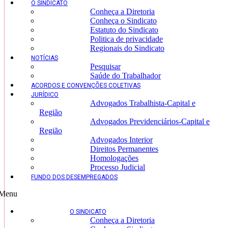
O SINDICATO
Conheça a Diretoria
Conheça o Sindicato
Estatuto do Sindicato
Politica de privacidade
Regionais do Sindicato
NOTÍCIAS
Pesquisar
Saúde do Trabalhador
ACORDOS E CONVENÇÕES COLETIVAS
JURÍDICO
Advogados Trabalhista-Capital e
Região
Advogados Previdenciários-Capital e
Região
Advogados Interior
Direitos Permanentes
Homologações
Processo Judicial
FUNDO DOS DESEMPREGADOS
Menu
O SINDICATO
Conheça a Diretoria