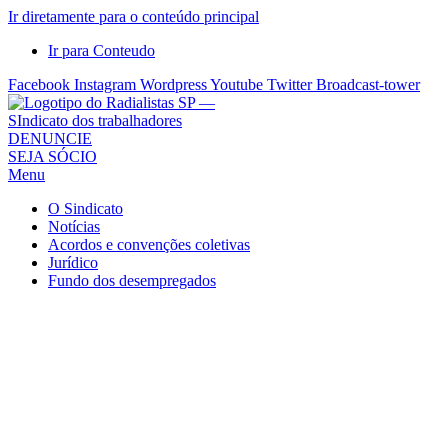
Ir diretamente para o conteúdo principal
Ir para Conteudo
Facebook
Instagram
Wordpress
Youtube
Twitter
Broadcast-tower
Sindicato
DENUNCIE
SEJA SÓCIO
dos
Menu
Radialistas
de
O Sindicato
São
Notícias
Acordos e convenções coletivas
Paulo
Jurídico
–
Fundo dos desempregados
Sindicato
dos
Radialistas
...