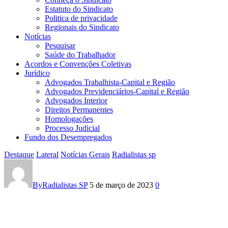
Estatuto do Sindicato
Politica de privacidade
Regionais do Sindicato
Notícias
Pesquisar
Saúde do Trabalhador
Acordos e Convenções Coletivas
Jurídico
Advogados Trabalhista-Capital e Região
Advogados Previdenciários-Capital e Região
Advogados Interior
Direitos Permanentes
Homologações
Processo Judicial
Fundo dos Desempregados
Destaque
Lateral
Notícias Gerais
Radialistas sp
Radialistas
de
By
Radialistas SP
5 de março de 2023
0
São
Paulo