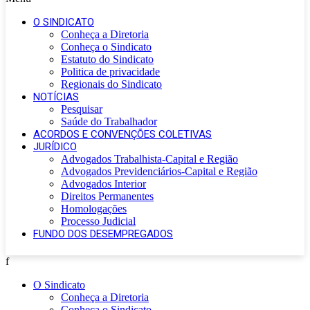
O SINDICATO
Conheça a Diretoria
Conheça o Sindicato
Estatuto do Sindicato
Politica de privacidade
Regionais do Sindicato
NOTÍCIAS
Pesquisar
Saúde do Trabalhador
ACORDOS E CONVENÇÕES COLETIVAS
JURÍDICO
Advogados Trabalhista-Capital e Região
Advogados Previdenciários-Capital e Região
Advogados Interior
Direitos Permanentes
Homologações
Processo Judicial
FUNDO DOS DESEMPREGADOS
f
O Sindicato
Conheça a Diretoria
Conheça o Sindicato