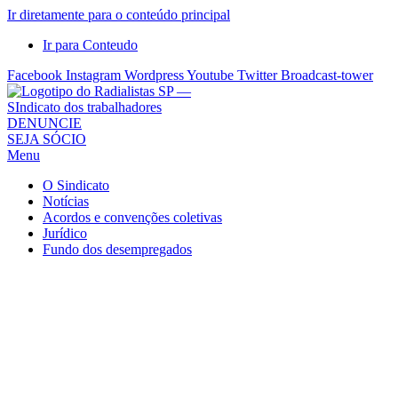
Ir diretamente para o conteúdo principal
Ir para Conteudo
Facebook
Instagram
Wordpress
Youtube
Twitter
Broadcast-tower
Sindicato
DENUNCIE
SEJA SÓCIO
dos
Menu
Radialistas
de
O Sindicato
São
Notícias
Acordos e convenções coletivas
Paulo
Jurídico
–
Fundo dos desempregados
Sindicato
dos
Radialistas
...