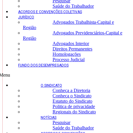
Pesquisar
Saúde do Trabalhador
ACORDOS E CONVENÇÕES COLETIVAS
JURÍDICO
Advogados Trabalhista-Capital e
Região
Advogados Previdenciários-Capital e
Região
Advogados Interior
Direitos Permanentes
Homologações
Processo Judicial
FUNDO DOS DESEMPREGADOS
Menu
O SINDICATO
Conheça a Diretoria
Conheça o Sindicato
Estatuto do Sindicato
Politica de privacidade
Regionais do Sindicato
NOTÍCIAS
Pesquisar
Saúde do Trabalhador