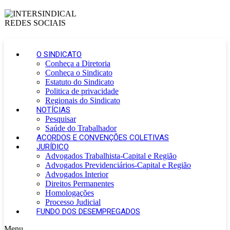
O SINDICATO
Conheça a Diretoria
Conheça o Sindicato
Estatuto do Sindicato
Politica de privacidade
Regionais do Sindicato
NOTÍCIAS
Pesquisar
Saúde do Trabalhador
ACORDOS E CONVENÇÕES COLETIVAS
JURÍDICO
Advogados Trabalhista-Capital e Região
Advogados Previdenciários-Capital e Região
Advogados Interior
Direitos Permanentes
Homologações
Processo Judicial
FUNDO DOS DESEMPREGADOS
Menu