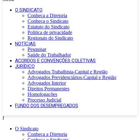
O SINDICATO
Conheça a Diretoria
Conheça o Sindicato
Estatuto do Sindicato
Politica de privacidade
Regionais do Sindicato
NOTÍCIAS
Pesquisar
Saúde do Trabalhador
ACORDOS E CONVENÇÕES COLETIVAS
JURÍDICO
Advogados Trabalhista-Capital e Região
Advogados Previdenciários-Capital e Região
Advogados Interior
Direitos Permanentes
Homologações
Processo Judicial
FUNDO DOS DESEMPREGADOS
f
O Sindicato
Conheça a Diretoria
Conheça o Sindicato