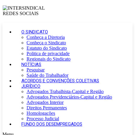
O SINDICATO
Conheça a Diretoria
Conheça o Sindicato
Estatuto do Sindicato
Politica de privacidade
Regionais do Sindicato
NOTÍCIAS
Pesquisar
Saúde do Trabalhador
ACORDOS E CONVENÇÕES COLETIVAS
JURÍDICO
Advogados Trabalhista-Capital e Região
Advogados Previdenciários-Capital e Região
Advogados Interior
Direitos Permanentes
Homologações
Processo Judicial
FUNDO DOS DESEMPREGADOS
Menu