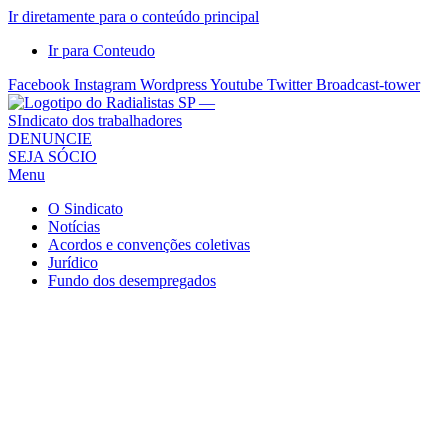
Ir diretamente para o conteúdo principal
Ir para Conteudo
Facebook
Instagram
Wordpress
Youtube
Twitter
Broadcast-tower
Sindicato
DENUNCIE
SEJA SÓCIO
dos
Menu
Radialistas
de
O Sindicato
São
Notícias
Acordos e convenções coletivas
Paulo
Jurídico
–
Fundo dos desempregados
Sindicato
dos
Radialistas
...