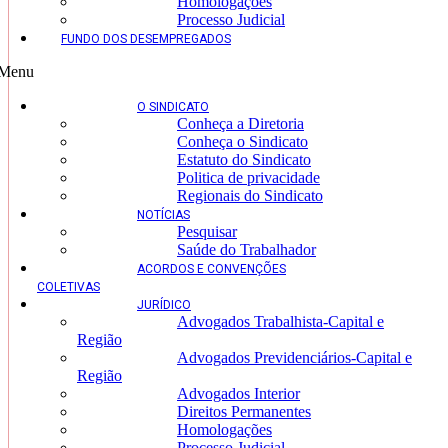
Homologações
Processo Judicial
FUNDO DOS DESEMPREGADOS
Menu
O SINDICATO
Conheça a Diretoria
Conheça o Sindicato
Estatuto do Sindicato
Politica de privacidade
Regionais do Sindicato
NOTÍCIAS
Pesquisar
Saúde do Trabalhador
ACORDOS E CONVENÇÕES
COLETIVAS
JURÍDICO
Advogados Trabalhista-Capital e
Região
Advogados Previdenciários-Capital e
Região
Advogados Interior
Direitos Permanentes
Homologações
Processo Judicial