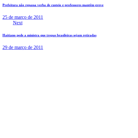
de
Prefeitura não repassa verba de custeio e professores mantêm greve
Post
25 de março de 2011
Next
Haitiano pede a ministra que tropas brasileiras sejam retiradas
29 de março de 2011