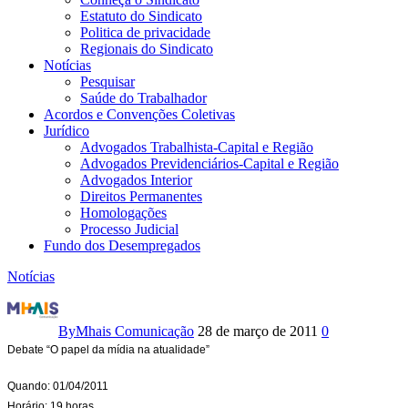
Estatuto do Sindicato
Politica de privacidade
Regionais do Sindicato
Notícias
Pesquisar
Saúde do Trabalhador
Acordos e Convenções Coletivas
Jurídico
Advogados Trabalhista-Capital e Região
Advogados Previdenciários-Capital e Região
Advogados Interior
Direitos Permanentes
Homologações
Processo Judicial
Fundo dos Desempregados
Notícias
Participe
do
By
Mhais Comunicação
28 de março de 2011
0
Debate “O papel da mídia na atualidade”
debate:
Quando: 01/04/2011
O
Horário: 19 horas