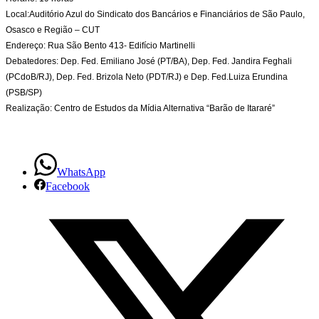
Papel
Local:Auditório Azul do Sindicato dos Bancários e Financiários de São Paulo,
Osasco e Região – CUT
da
Endereço: Rua São Bento 413- Edifício Martinelli
Debatedores: Dep. Fed. Emiliano José (PT/BA), Dep. Fed. Jandira Feghali
Mídia
(PCdoB/RJ), Dep. Fed. Brizola Neto (PDT/RJ) e Dep. Fed.Luiza Erundina
na
(PSB/SP)
Realização: Centro de Estudos da Mídia Alternativa “Barão de Itararé”
Atualidade
WhatsApp
Facebook