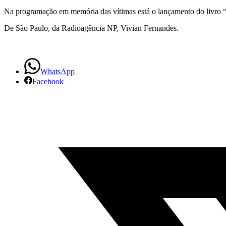
qual
Na programação em memória das vítimas está o lançamento do livro “Mã
dia
De São Paulo, da Radioagência NP, Vivian Fernandes.
matá-
lo,
WhatsApp
Facebook
protestam
Mães
de
Maio