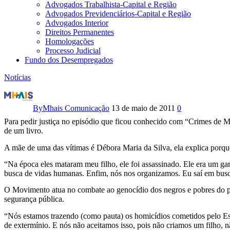
Advogados Trabalhista-Capital e Região
Advogados Previdenciários-Capital e Região
Advogados Interior
Direitos Permanentes
Homologações
Processo Judicial
Fundo dos Desempregados
Notícias
Não
criamos
By
Mhais Comunicação
13 de maio de 2011
0
Para pedir justiça no episódio que ficou conhecido com “Crimes de M
um
de um livro.
filho
A mãe de uma das vítimas é Débora Maria da Silva, ela explica porque
para
“Na época eles mataram meu filho, ele foi assassinado. Ele era um ga
busca de vidas humanas. Enfim, nós nos organizamos. Eu saí em busca
o
O Movimento atua no combate ao genocídio dos negros e pobres do país 
segurança pública.
Estado
“Nós estamos trazendo (como pauta) os homicídios cometidos pelo Esta
escolher
de extermínio. E nós não aceitamos isso, pois não criamos um filho, n