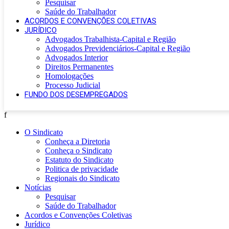
Pesquisar
Saúde do Trabalhador
ACORDOS E CONVENÇÕES COLETIVAS
JURÍDICO
Advogados Trabalhista-Capital e Região
Advogados Previdenciários-Capital e Região
Advogados Interior
Direitos Permanentes
Homologações
Processo Judicial
FUNDO DOS DESEMPREGADOS
f
O Sindicato
Conheça a Diretoria
Conheça o Sindicato
Estatuto do Sindicato
Politica de privacidade
Regionais do Sindicato
Notícias
Pesquisar
Saúde do Trabalhador
Acordos e Convenções Coletivas
Jurídico