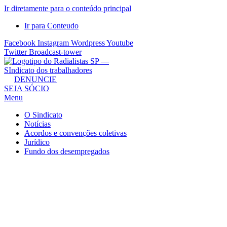
Ir diretamente para o conteúdo principal
Ir para Conteudo
Facebook
Instagram
Wordpress
Youtube
Twitter
Broadcast-tower
Sindicato
DENUNCIE
SEJA SÓCIO
dos
Menu
Radialistas
de
O Sindicato
São
Notícias
Acordos e convenções coletivas
Paulo
Jurídico
–
Fundo dos desempregados
Sindicato
dos
Radialistas
...