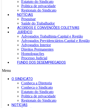
Estatuto do Sindicato
Politica de privacidade
Regionais do Sindicato
NOTÍCIAS
Pesquisar
Saúde do Trabalhador
ACORDOS E CONVENÇÕES COLETIVAS
JURÍDICO
Advogados Trabalhista-Capital e Região
Advogados Previdenciários-Capital e Região
Advogados Interior
Direitos Permanentes
Homologações
Processo Judicial
FUNDO DOS DESEMPREGADOS
Menu
O SINDICATO
Conheça a Diretoria
Conheça o Sindicato
Estatuto do Sindicato
Politica de privacidade
Regionais do Sindicato
NOTÍCIAS