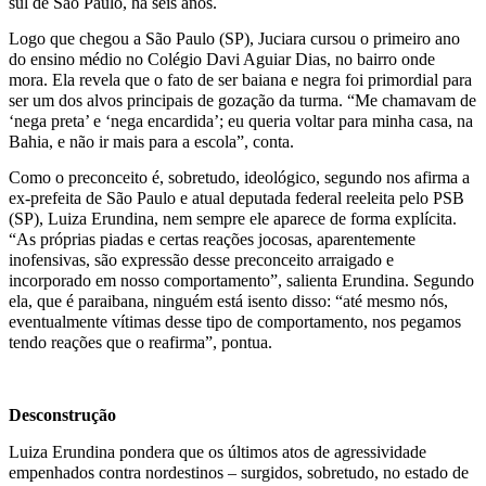
sul de São Paulo, há seis anos.
Logo que chegou a São Paulo (SP), Juciara cursou o primeiro ano
do ensino médio no Colégio Davi Aguiar Dias, no bairro onde
mora. Ela revela que o fato de ser baiana e negra foi primordial para
ser um dos alvos principais de gozação da turma. “Me chamavam de
‘nega preta’ e ‘nega encardida’; eu queria voltar para minha casa, na
Bahia, e não ir mais para a escola”, conta.
Como o preconceito é, sobretudo, ideológico, segundo nos afirma a
ex-prefeita de São Paulo e atual deputada federal reeleita pelo PSB
(SP), Luiza Erundina, nem sempre ele aparece de forma explícita.
“As próprias piadas e certas reações jocosas, aparentemente
inofensivas, são expressão desse preconceito arraigado e
incorporado em nosso comportamento”, salienta Erundina. Segundo
ela, que é paraibana, ninguém está isento disso: “até mesmo nós,
eventualmente vítimas desse tipo de comportamento, nos pegamos
tendo reações que o reafirma”, pontua.
Desconstrução
Luiza Erundina pondera que os últimos atos de agressividade
empenhados contra nordestinos – surgidos, sobretudo, no estado de