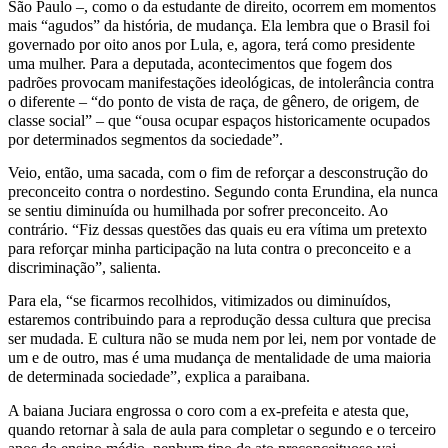
São Paulo –, como o da estudante de direito, ocorrem em momentos
mais “agudos” da história, de mudança. Ela lembra que o Brasil foi
governado por oito anos por Lula, e, agora, terá como presidente
uma mulher. Para a deputada, acontecimentos que fogem dos
padrões provocam manifestações ideológicas, de intolerância contra
o diferente – “do ponto de vista de raça, de gênero, de origem, de
classe social” – que “ousa ocupar espaços historicamente ocupados
por determinados segmentos da sociedade”.
Veio, então, uma sacada, com o fim de reforçar a desconstrução do
preconceito contra o nordestino. Segundo conta Erundina, ela nunca
se sentiu diminuída ou humilhada por sofrer preconceito. Ao
contrário. “Fiz dessas questões das quais eu era vítima um pretexto
para reforçar minha participação na luta contra o preconceito e a
discriminação”, salienta.
Para ela, “se ficarmos recolhidos, vitimizados ou diminuídos,
estaremos contribuindo para a reprodução dessa cultura que precisa
ser mudada. E cultura não se muda nem por lei, nem por vontade de
um e de outro, mas é uma mudança de mentalidade de uma maioria
de determinada sociedade”, explica a paraibana.
A baiana Juciara engrossa o coro com a ex-prefeita e atesta que,
quando retornar à sala de aula para completar o segundo e o terceiro