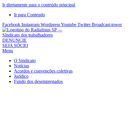
Ir diretamente para o conteúdo principal
Ir para Conteudo
Facebook
Instagram
Wordpress
Youtube
Twitter
Broadcast-tower
Sindicato
DENUNCIE
SEJA SÓCIO
dos
Menu
Radialistas
de
O Sindicato
São
Notícias
Acordos e convenções coletivas
Paulo
Jurídico
–
Fundo dos desempregados
Sindicato
dos
Radialistas
...