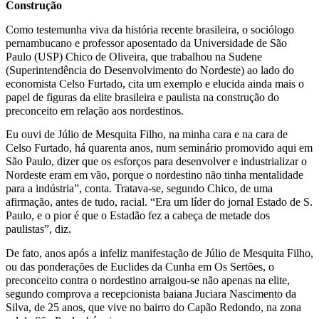
Construção
Como testemunha viva da história recente brasileira, o sociólogo
pernambucano e professor aposentado da Universidade de São
Paulo (USP) Chico de Oliveira, que trabalhou na Sudene
(Superintendência do Desenvolvimento do Nordeste) ao lado do
economista Celso Furtado, cita um exemplo e elucida ainda mais o
papel de figuras da elite brasileira e paulista na construção do
preconceito em relação aos nordestinos.
Eu ouvi de Júlio de Mesquita Filho, na minha cara e na cara de
Celso Furtado, há quarenta anos, num seminário promovido aqui em
São Paulo, dizer que os esforços para desenvolver e industrializar o
Nordeste eram em vão, porque o nordestino não tinha mentalidade
para a indústria”, conta. Tratava-se, segundo Chico, de uma
afirmação, antes de tudo, racial. “Era um líder do jornal Estado de S.
Paulo, e o pior é que o Estadão fez a cabeça de metade dos
paulistas”, diz.
De fato, anos após a infeliz manifestação de Júlio de Mesquita Filho,
ou das ponderações de Euclides da Cunha em Os Sertões, o
preconceito contra o nordestino arraigou-se não apenas na elite,
segundo comprova a recepcionista baiana Juciara Nascimento da
Silva, de 25 anos, que vive no bairro do Capão Redondo, na zona