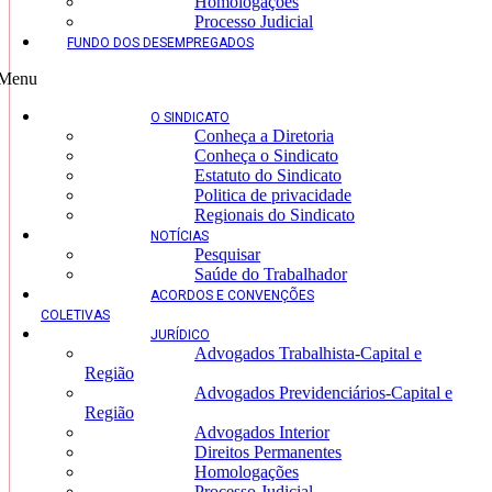
Homologações
Processo Judicial
FUNDO DOS DESEMPREGADOS
Menu
O SINDICATO
Conheça a Diretoria
Conheça o Sindicato
Estatuto do Sindicato
Politica de privacidade
Regionais do Sindicato
NOTÍCIAS
Pesquisar
Saúde do Trabalhador
ACORDOS E CONVENÇÕES
COLETIVAS
JURÍDICO
Advogados Trabalhista-Capital e
Região
Advogados Previdenciários-Capital e
Região
Advogados Interior
Direitos Permanentes
Homologações
Processo Judicial