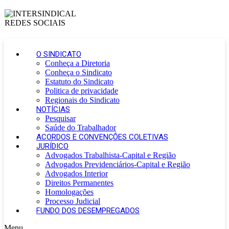
O SINDICATO
Conheça a Diretoria
Conheça o Sindicato
Estatuto do Sindicato
Politica de privacidade
Regionais do Sindicato
NOTÍCIAS
Pesquisar
Saúde do Trabalhador
ACORDOS E CONVENÇÕES COLETIVAS
JURÍDICO
Advogados Trabalhista-Capital e Região
Advogados Previdenciários-Capital e Região
Advogados Interior
Direitos Permanentes
Homologações
Processo Judicial
FUNDO DOS DESEMPREGADOS
Menu