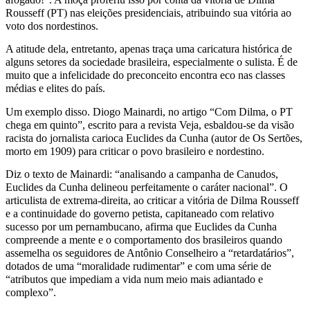
Rousseff (PT) nas eleições presidenciais, atribuindo sua vitória ao
o
voto dos nordestinos.
nordestino
A atitude dela, entretanto, apenas traça uma caricatura histórica de
alguns setores da sociedade brasileira, especialmente o sulista. É de
muito que a infelicidade do preconceito encontra eco nas classes
médias e elites do país.
Um exemplo disso. Diogo Mainardi, no artigo “Com Dilma, o PT
chega em quinto”, escrito para a revista Veja, esbaldou-se da visão
racista do jornalista carioca Euclides da Cunha (autor de Os Sertões,
morto em 1909) para criticar o povo brasileiro e nordestino.
Diz o texto de Mainardi: “analisando a campanha de Canudos,
Euclides da Cunha delineou perfeitamente o caráter nacional”. O
articulista de extrema-direita, ao criticar a vitória de Dilma Rousseff
e a continuidade do governo petista, capitaneado com relativo
sucesso por um pernambucano, afirma que Euclides da Cunha
compreende a mente e o comportamento dos brasileiros quando
assemelha os seguidores de Antônio Conselheiro a “retardatários”,
dotados de uma “moralidade rudimentar” e com uma série de
“atributos que impediam a vida num meio mais adiantado e
complexo”.