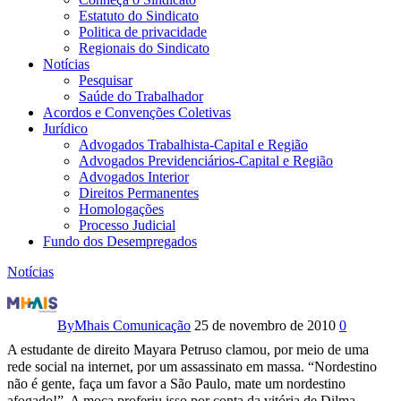
Estatuto do Sindicato
Politica de privacidade
Regionais do Sindicato
Notícias
Pesquisar
Saúde do Trabalhador
Acordos e Convenções Coletivas
Jurídico
Advogados Trabalhista-Capital e Região
Advogados Previdenciários-Capital e Região
Advogados Interior
Direitos Permanentes
Homologações
Processo Judicial
Fundo dos Desempregados
Notícias
Desconstruir
o
By
Mhais Comunicação
25 de novembro de 2010
0
A estudante de direito Mayara Petruso clamou, por meio de uma
preconceito
rede social na internet, por um assassinato em massa. “Nordestino
não é gente, faça um favor a São Paulo, mate um nordestino
contra
afogado!”. A moça proferiu isso por conta da vitória de Dilma