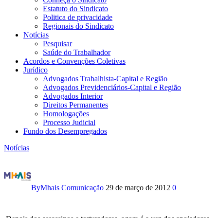
Estatuto do Sindicato
Politica de privacidade
Regionais do Sindicato
Notícias
Pesquisar
Saúde do Trabalhador
Acordos e Convenções Coletivas
Jurídico
Advogados Trabalhista-Capital e Região
Advogados Previdenciários-Capital e Região
Advogados Interior
Direitos Permanentes
Homologações
Processo Judicial
Fundo dos Desempregados
Notícias
Depois
de
By
Mhais Comunicação
29 de março de 2012
0
torturadores,