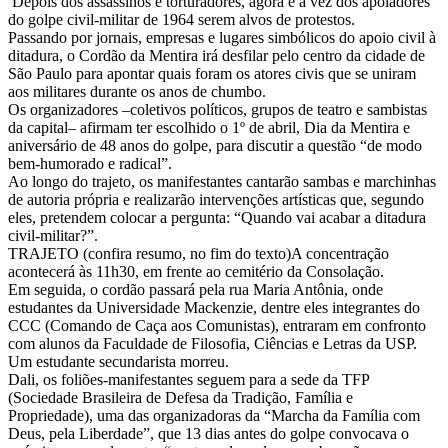
Depois dos assassinos e torturadores, agora é a vez dos apoiadores
apoiadores
do golpe civil-militar de 1964 serem alvos de protestos.
Passando por jornais, empresas e lugares simbólicos do apoio civil à
da
ditadura, o Cordão da Mentira irá desfilar pelo centro da cidade de
São Paulo para apontar quais foram os atores civis que se uniram
ditadura
aos militares durante os anos de chumbo.
Os organizadores –coletivos políticos, grupos de teatro e sambistas
são
da capital– afirmam ter escolhido o 1º de abril, Dia da Mentira e
aniversário de 48 anos do golpe, para discutir a questão “de modo
alvos
bem-humorado e radical”.
Ao longo do trajeto, os manifestantes cantarão sambas e marchinhas
de
de autoria própria e realizarão intervenções artísticas que, segundo
eles, pretendem colocar a pergunta: “Quando vai acabar a ditadura
protesto
civil-militar?”.
TRAJETO (confira resumo, no fim do texto)A concentração
em
acontecerá às 11h30, em frente ao cemitério da Consolação.
Em seguida, o cordão passará pela rua Maria Antônia, onde
São
estudantes da Universidade Mackenzie, dentre eles integrantes do
CCC (Comando de Caça aos Comunistas), entraram em confronto
Paulo.Participe
com alunos da Faculdade de Filosofia, Ciências e Letras da USP.
Um estudante secundarista morreu.
do
Dali, os foliões-manifestantes seguem para a sede da TFP
(Sociedade Brasileira de Defesa da Tradição, Família e
Cordão
Propriedade), uma das organizadoras da “Marcha da Família com
Deus, pela Liberdade”, que 13 dias antes do golpe convocava o