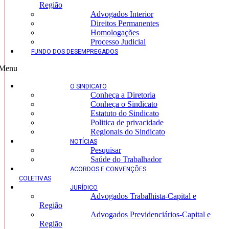
Região
Advogados Interior
Direitos Permanentes
Homologações
Processo Judicial
FUNDO DOS DESEMPREGADOS
Menu
O SINDICATO
Conheça a Diretoria
Conheça o Sindicato
Estatuto do Sindicato
Politica de privacidade
Regionais do Sindicato
NOTÍCIAS
Pesquisar
Saúde do Trabalhador
ACORDOS E CONVENÇÕES
COLETIVAS
JURÍDICO
Advogados Trabalhista-Capital e
Região
Advogados Previdenciários-Capital e
Região