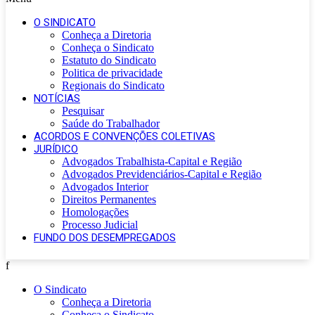
O SINDICATO
Conheça a Diretoria
Conheça o Sindicato
Estatuto do Sindicato
Politica de privacidade
Regionais do Sindicato
NOTÍCIAS
Pesquisar
Saúde do Trabalhador
ACORDOS E CONVENÇÕES COLETIVAS
JURÍDICO
Advogados Trabalhista-Capital e Região
Advogados Previdenciários-Capital e Região
Advogados Interior
Direitos Permanentes
Homologações
Processo Judicial
FUNDO DOS DESEMPREGADOS
f
O Sindicato
Conheça a Diretoria
Conheça o Sindicato