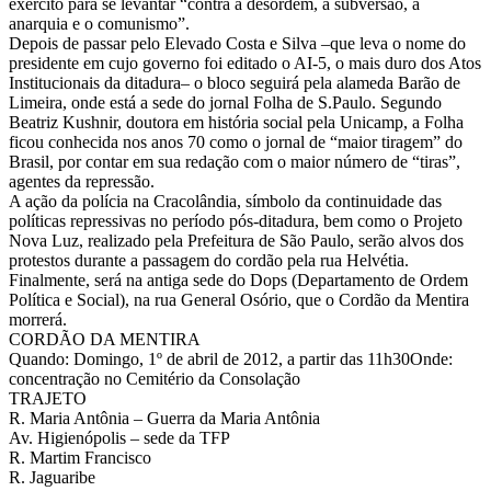
da
exército para se levantar “contra a desordem, a subversão, a
anarquia e o comunismo”.
Mentira.
Depois de passar pelo Elevado Costa e Silva –que leva o nome do
presidente em cujo governo foi editado o AI-5, o mais duro dos Atos
Institucionais da ditadura– o bloco seguirá pela alameda Barão de
Limeira, onde está a sede do jornal Folha de S.Paulo. Segundo
Beatriz Kushnir, doutora em história social pela Unicamp, a Folha
ficou conhecida nos anos 70 como o jornal de “maior tiragem” do
Brasil, por contar em sua redação com o maior número de “tiras”,
agentes da repressão.
A ação da polícia na Cracolândia, símbolo da continuidade das
políticas repressivas no período pós-ditadura, bem como o Projeto
Nova Luz, realizado pela Prefeitura de São Paulo, serão alvos dos
protestos durante a passagem do cordão pela rua Helvétia.
Finalmente, será na antiga sede do Dops (Departamento de Ordem
Política e Social), na rua General Osório, que o Cordão da Mentira
morrerá.
CORDÃO DA MENTIRA
Quando: Domingo, 1º de abril de 2012, a partir das 11h30Onde:
concentração no Cemitério da Consolação
TRAJETO
R. Maria Antônia – Guerra da Maria Antônia
Av. Higienópolis – sede da TFP
R. Martim Francisco
R. Jaguaribe