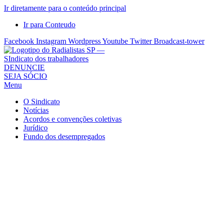
Ir diretamente para o conteúdo principal
Ir para Conteudo
Facebook
Instagram
Wordpress
Youtube
Twitter
Broadcast-tower
Sindicato
DENUNCIE
SEJA SÓCIO
dos
Menu
Radialistas
de
O Sindicato
São
Notícias
Acordos e convenções coletivas
Paulo
Jurídico
–
Fundo dos desempregados
Sindicato
dos
Radialistas
...