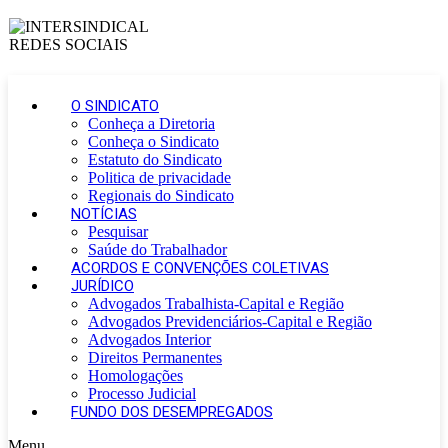
O SINDICATO
Conheça a Diretoria
Conheça o Sindicato
Estatuto do Sindicato
Politica de privacidade
Regionais do Sindicato
NOTÍCIAS
Pesquisar
Saúde do Trabalhador
ACORDOS E CONVENÇÕES COLETIVAS
JURÍDICO
Advogados Trabalhista-Capital e Região
Advogados Previdenciários-Capital e Região
Advogados Interior
Direitos Permanentes
Homologações
Processo Judicial
FUNDO DOS DESEMPREGADOS
Menu