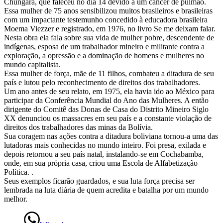
Chungara
Chungara, que faleceu no dia 14 devido a um câncer de pulmão.
Essa mulher de 75 anos sensibilizou muitos brasileiros e brasileiras
–
com um impactante testemunho concedido à educadora brasileira
Moema Viezzer e registrado, em 1976, no livro Se me deixam falar.
presente!
Nesta obra ela fala sobre sua vida de mulher pobre, descendente de
indígenas, esposa de um trabalhador mineiro e militante contra a
exploração, a opressão e a dominação de homens e mulheres no
mundo capitalista.
Essa mulher de força, mãe de 11 filhos, combateu a ditadura de seu
país e lutou pelo reconhecimento de direitos dos trabalhadores.
Um ano antes de seu relato, em 1975, ela havia ido ao México para
participar da Conferência Mundial do Ano das Mulheres. A então
dirigente do Comitê das Donas de Casa do Distrito Mineiro Siglo
XX denunciou os massacres em seu país e a constante violação de
direitos dos trabalhadores das minas da Bolívia.
Sua coragem nas ações contra a ditadura boliviana tornou-a uma das
lutadoras mais conhecidas no mundo inteiro. Foi presa, exilada e
depois retornou a seu país natal, instalando-se em Cochabamba,
onde, em sua própria casa, criou uma Escola de Alfabetização
Política. .
Seus exemplos ficarão guardados, e sua luta força precisa ser
lembrada na luta diária de quem acredita e batalha por um mundo
melhor.