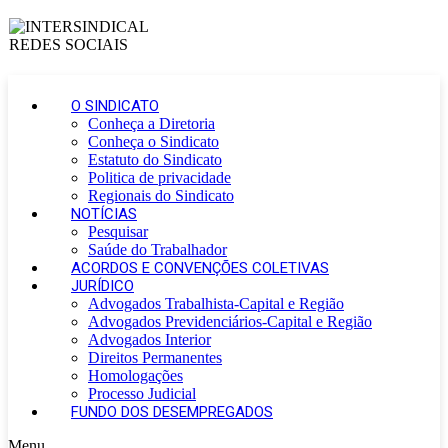
O SINDICATO
Conheça a Diretoria
Conheça o Sindicato
Estatuto do Sindicato
Politica de privacidade
Regionais do Sindicato
NOTÍCIAS
Pesquisar
Saúde do Trabalhador
ACORDOS E CONVENÇÕES COLETIVAS
JURÍDICO
Advogados Trabalhista-Capital e Região
Advogados Previdenciários-Capital e Região
Advogados Interior
Direitos Permanentes
Homologações
Processo Judicial
FUNDO DOS DESEMPREGADOS
Menu