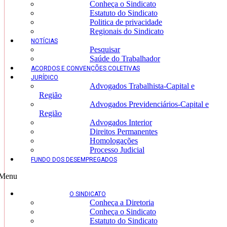
Conheça o Sindicato
Estatuto do Sindicato
Politica de privacidade
Regionais do Sindicato
NOTÍCIAS
Pesquisar
Saúde do Trabalhador
ACORDOS E CONVENÇÕES COLETIVAS
JURÍDICO
Advogados Trabalhista-Capital e
Região
Advogados Previdenciários-Capital e
Região
Advogados Interior
Direitos Permanentes
Homologações
Processo Judicial
FUNDO DOS DESEMPREGADOS
Menu
O SINDICATO
Conheça a Diretoria
Conheça o Sindicato
Estatuto do Sindicato