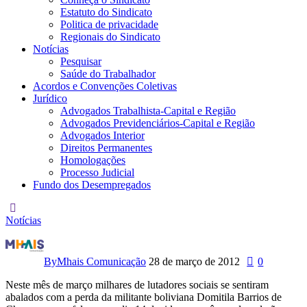
Estatuto do Sindicato
Politica de privacidade
Regionais do Sindicato
Notícias
Pesquisar
Saúde do Trabalhador
Acordos e Convenções Coletivas
Jurídico
Advogados Trabalhista-Capital e Região
Advogados Previdenciários-Capital e Região
Advogados Interior
Direitos Permanentes
Homologações
Processo Judicial
Fundo dos Desempregados
Notícias
Domitila
Barrios
By
Mhais Comunicação
28 de março de 2012
0
de
Neste mês de março milhares de lutadores sociais se sentiram
abalados com a perda da militante boliviana Domitila Barrios de