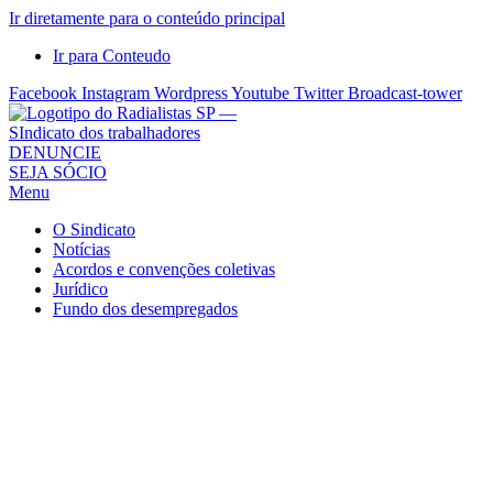
Ir diretamente para o conteúdo principal
Ir para Conteudo
Facebook
Instagram
Wordpress
Youtube
Twitter
Broadcast-tower
Sindicato
DENUNCIE
SEJA SÓCIO
dos
Menu
Radialistas
de
O Sindicato
São
Notícias
Acordos e convenções coletivas
Paulo
Jurídico
–
Fundo dos desempregados
Sindicato
dos
Radialistas
...