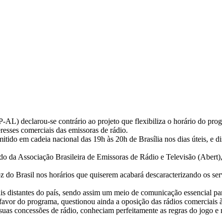
PP-AL) declarou-se contrário ao projeto que flexibiliza o horário do p
esses comerciais das emissoras de rádio.
ido em cadeia nacional das 19h às 20h de Brasília nos dias úteis, e di
o da Associação Brasileira de Emissoras de Rádio e Televisão (Abert), 
 do Brasil nos horários que quiserem acabará descaracterizando os serv
is distantes do país, sendo assim um meio de comunicação essencial par
favor do programa, questionou ainda a oposição das rádios comerciais à
s concessões de rádio, conheciam perfeitamente as regras do jogo e 