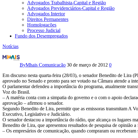
Advogados Trabalhista-Capital e Região
Advogados Previdenciários-Capital e Região
Advogados Interior
Direitos Permanentes
Homologações
Processo Judicial
Fundo dos Desempregados
Notícias
Benedito
de
By
Mhais Comunicação
30 de março de 2012
0
Lira
Em discurso nesta quarta-feira (28/03), o senador Benedito de Lira (
aprovado no Senado e pronto para ser votado na Câmara atende a inter
defende
O parlamentar defendeu a importância do programa, atualmente transmit
Voz do Brasil.
manutenção
– A matéria conta com a simpatia do governo e o com o apoio declarad
aprovação – afirmou o senador.
do
Segundo Benedito de Lira, permitir que as emissoras transmitam A Voz
Executivo, Legislativo e Judiciário.
O senador destacou a importância do rádio, que alcança os lugares ma
horário
Benedito de Lira, que apresentou resultados de pesquisa de opinião a 
– Os empresários de comunicação, quando compraram ou receberam sua
da