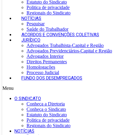
Estatuto do Sindicato
Politica de privacidade
Regionais do Sindicato
NOTÍCIAS
Pesquisar
Saúde do Trabalhador
ACORDOS E CONVENÇÕES COLETIVAS
JURÍDICO
Advogados Trabalhista-Capital e Região
Advogados Previdenciários-Capital e Região
Advogados Interior
Direitos Permanentes
Homologações
Processo Judicial
FUNDO DOS DESEMPREGADOS
Menu
O SINDICATO
Conheça a Diretoria
Conheça o Sindicato
Estatuto do Sindicato
Politica de privacidade
Regionais do Sindicato
NOTÍCIAS