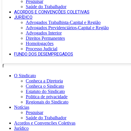
Pesquisar
Saúde do Trabalhador
ACORDOS E CONVENÇÕES COLETIVAS
JURÍDICO
Advogados Trabalhista-Capital e Região
Advogados Previdenciários-Capital e Região
Advogados Interior
Direitos Permanentes
Homologações
Processo Judicial
FUNDO DOS DESEMPREGADOS
f
O Sindicato
Conheça a Diretoria
Conheça o Sindicato
Estatuto do Sindicato
Politica de privacidade
Regionais do Sindicato
Notícias
Pesquisar
Saúde do Trabalhador
Acordos e Convenções Coletivas
Jurídico