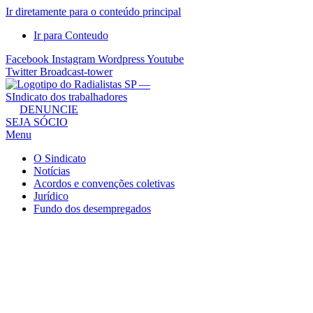
Ir diretamente para o conteúdo principal
Ir para Conteudo
Facebook
Instagram
Wordpress
Youtube
Twitter
Broadcast-tower
Sindicato
DENUNCIE
SEJA SÓCIO
dos
Menu
Radialistas
de
O Sindicato
São
Notícias
Acordos e convenções coletivas
Paulo
Jurídico
–
Fundo dos desempregados
Sindicato
dos
Radialistas
...