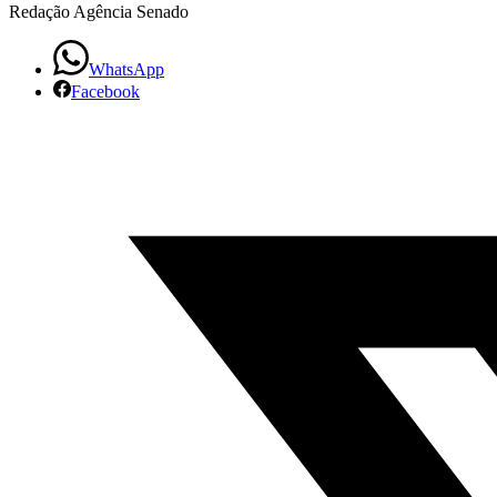
Redação Agência Senado
Voz
do
WhatsApp
Facebook
Brasil