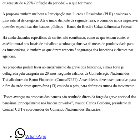
ou reajuste de 4,29% (inflação do período) – o que for maior.
e
A proposta também melhora a Participação nos Lucros e Resultados (PLR) e valoriza o
podem
piso salarial da categoria. Até o início da noite da segunda-feira, o comando ainda negociava
questões específicas dos bancos públicos – Banco do Brasil e Caixa Ecônomica Federal.
encerrar
Há ainda cláusulas específicas de caráter não econômico, como as que tentam conter o
greve
assédio moral nos locais de trabalho e a cobrança abusiva de metas de produtividade para
os funcionários, e também as que dizem respeito à segurança dos bancários e clientes nas
na
agências.
4ª
As propostas podem levar ao encerramento da greve dos bancários, a mais forte já
deflagrada pela categoria em 20 anos, segundo cálculos da Confederação Nacional dos
Trabalhadores do Ramo Financeiro (Contraf/CUT). Assembleias devem ser marcadas para
o fim da tarde desta quarta-feria (13) em todo o país, para definir os rumos do movimento.
“Esses avanços na proposta dos bancos são resultado direto da força da greve nacional dos
bancários, principalmente nos bancos privados”, avaliou Carlos Cordeiro, presidente da
Contraf-CUT e coordenador do Comando Nacional dos Bancários.
WhatsApp