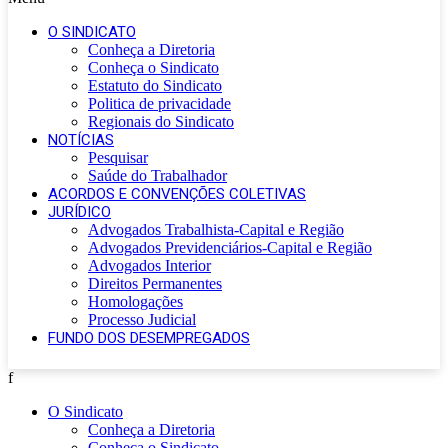
O SINDICATO
Conheça a Diretoria
Conheça o Sindicato
Estatuto do Sindicato
Politica de privacidade
Regionais do Sindicato
NOTÍCIAS
Pesquisar
Saúde do Trabalhador
ACORDOS E CONVENÇÕES COLETIVAS
JURÍDICO
Advogados Trabalhista-Capital e Região
Advogados Previdenciários-Capital e Região
Advogados Interior
Direitos Permanentes
Homologações
Processo Judicial
FUNDO DOS DESEMPREGADOS
f
O Sindicato
Conheça a Diretoria
Conheça o Sindicato