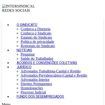
O SINDICATO
Conheça a Diretoria
Conheça o Sindicato
Estatuto do Sindicato
Politica de privacidade
Regionais do Sindicato
NOTÍCIAS
Pesquisar
Saúde do Trabalhador
ACORDOS E CONVENÇÕES COLETIVAS
JURÍDICO
Advogados Trabalhista-Capital e Região
Advogados Previdenciários-Capital e Região
Advogados Interior
Direitos Permanentes
Homologações
Processo Judicial
FUNDO DOS DESEMPREGADOS
Menu