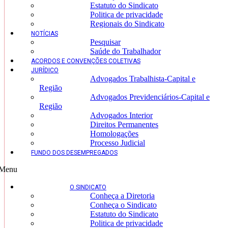
Estatuto do Sindicato
Politica de privacidade
Regionais do Sindicato
NOTÍCIAS
Pesquisar
Saúde do Trabalhador
ACORDOS E CONVENÇÕES COLETIVAS
JURÍDICO
Advogados Trabalhista-Capital e
Região
Advogados Previdenciários-Capital e
Região
Advogados Interior
Direitos Permanentes
Homologações
Processo Judicial
FUNDO DOS DESEMPREGADOS
Menu
O SINDICATO
Conheça a Diretoria
Conheça o Sindicato
Estatuto do Sindicato
Politica de privacidade