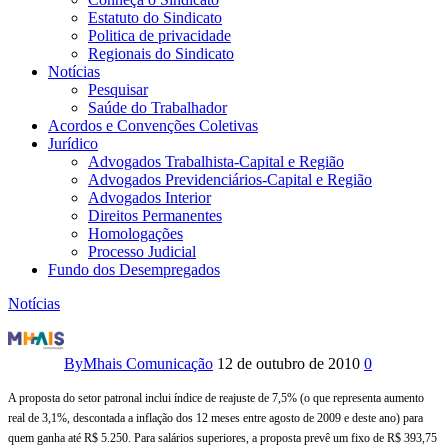
Estatuto do Sindicato
Politica de privacidade
Regionais do Sindicato
Notícias
Pesquisar
Saúde do Trabalhador
Acordos e Convenções Coletivas
Jurídico
Advogados Trabalhista-Capital e Região
Advogados Previdenciários-Capital e Região
Advogados Interior
Direitos Permanentes
Homologações
Processo Judicial
Fundo dos Desempregados
Notícias
Bancários
conseguem
By
Mhais Comunicação
12 de outubro de 2010
0
proposta
A proposta do setor patronal inclui índice de reajuste de 7,5% (o que representa aumento
real de 3,1%, descontada a inflação dos 12 meses entre agosto de 2009 e deste ano) para
maior
quem ganha até R$ 5.250. Para salários superiores, a proposta prevê um fixo de R$ 393,75