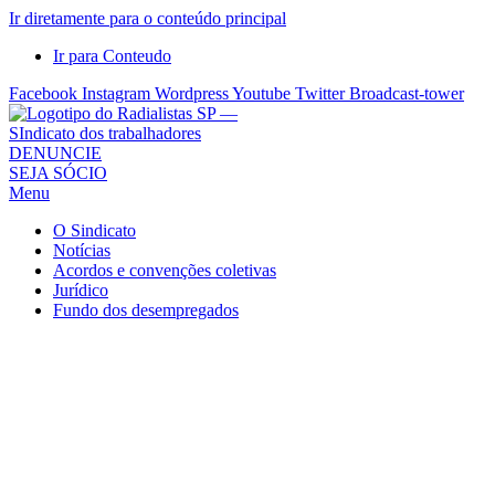
Ir diretamente para o conteúdo principal
Ir para Conteudo
Facebook
Instagram
Wordpress
Youtube
Twitter
Broadcast-tower
Sindicato
DENUNCIE
SEJA SÓCIO
dos
Menu
Radialistas
de
O Sindicato
São
Notícias
Acordos e convenções coletivas
Paulo
Jurídico
–
Fundo dos desempregados
Sindicato
dos
Radialistas
...