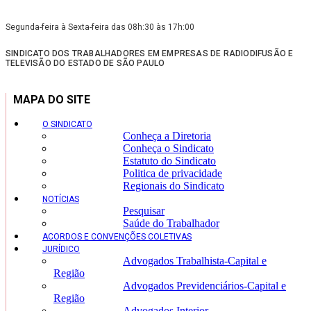
Segunda-feira à Sexta-feira das 08h:30 às 17h:00
SINDICATO DOS TRABALHADORES EM EMPRESAS DE RADIODIFUSÃO E
TELEVISÃO DO ESTADO DE SÃO PAULO
MAPA DO SITE
O SINDICATO
Conheça a Diretoria
Conheça o Sindicato
Estatuto do Sindicato
Politica de privacidade
Regionais do Sindicato
NOTÍCIAS
Pesquisar
Saúde do Trabalhador
ACORDOS E CONVENÇÕES COLETIVAS
JURÍDICO
Advogados Trabalhista-Capital e
Região
Advogados Previdenciários-Capital e
Região
Advogados Interior