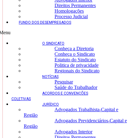
Direitos Permanentes
Homologações
Processo Judicial
FUNDO DOS DESEMPREGADOS
Menu
O SINDICATO
Conheça a Diretoria
Conheça o Sindicato
Estatuto do Sindicato
Politica de privacidade
Regionais do Sindicato
NOTÍCIAS
Pesquisar
Saúde do Trabalhador
ACORDOS E CONVENÇÕES
COLETIVAS
JURÍDICO
Advogados Trabalhista-Capital e
Região
Advogados Previdenciários-Capital e
Região
Advogados Interior
Direitos Permanentes