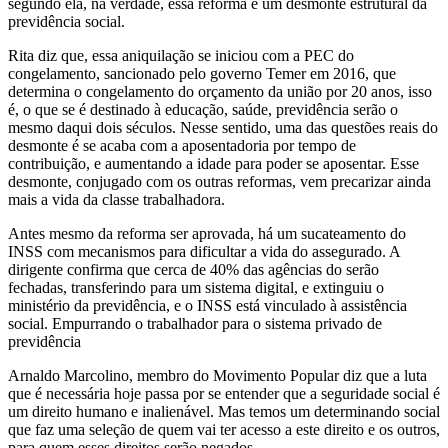
segundo ela, na verdade, essa reforma é um desmonte estrutural da
previdência social.
Rita diz que, essa aniquilação se iniciou com a PEC do
congelamento, sancionado pelo governo Temer em 2016, que
determina o congelamento do orçamento da união por 20 anos, isso
é, o que se é destinado à educação, saúde, previdência serão o
mesmo daqui dois séculos. Nesse sentido, uma das questões reais do
desmonte é se acaba com a aposentadoria por tempo de
contribuição, e aumentando a idade para poder se aposentar. Esse
desmonte, conjugado com os outras reformas, vem precarizar ainda
mais a vida da classe trabalhadora.
Antes mesmo da reforma ser aprovada, há um sucateamento do
INSS com mecanismos para dificultar a vida do assegurado. A
dirigente confirma que cerca de 40% das agências do serão
fechadas, transferindo para um sistema digital, e extinguiu o
ministério da previdência, e o INSS está vinculado à assistência
social. Empurrando o trabalhador para o sistema privado de
previdência
Arnaldo Marcolino, membro do Movimento Popular diz que a luta
que é necessária hoje passa por se entender que a seguridade social é
um direito humano e inalienável. Mas temos um determinando social
que faz uma seleção de quem vai ter acesso a este direito e os outros,
para quem esses direitos serão negados.