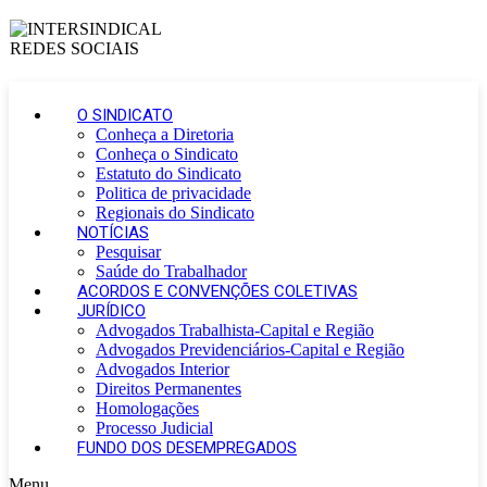
O SINDICATO
Conheça a Diretoria
Conheça o Sindicato
Estatuto do Sindicato
Politica de privacidade
Regionais do Sindicato
NOTÍCIAS
Pesquisar
Saúde do Trabalhador
ACORDOS E CONVENÇÕES COLETIVAS
JURÍDICO
Advogados Trabalhista-Capital e Região
Advogados Previdenciários-Capital e Região
Advogados Interior
Direitos Permanentes
Homologações
Processo Judicial
FUNDO DOS DESEMPREGADOS
Menu