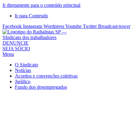
Ir diretamente para o conteúdo principal
Ir para Conteudo
Facebook
Instagram
Wordpress
Youtube
Twitter
Broadcast-tower
Sindicato
DENUNCIE
SEJA SÓCIO
dos
Menu
Radialistas
de
O Sindicato
São
Notícias
Acordos e convenções coletivas
Paulo
Jurídico
–
Fundo dos desempregados
Sindicato
dos
Radialistas
...