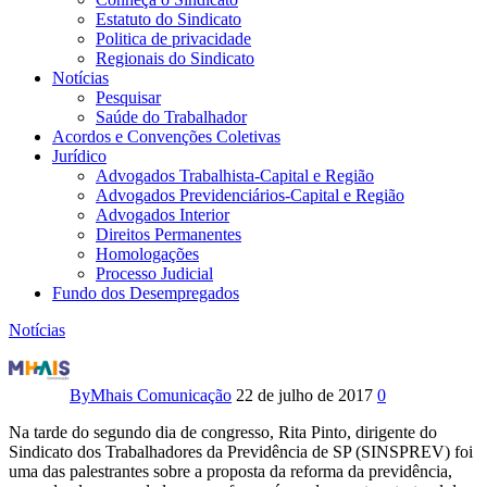
Estatuto do Sindicato
Politica de privacidade
Regionais do Sindicato
Notícias
Pesquisar
Saúde do Trabalhador
Acordos e Convenções Coletivas
Jurídico
Advogados Trabalhista-Capital e Região
Advogados Previdenciários-Capital e Região
Advogados Interior
Direitos Permanentes
Homologações
Processo Judicial
Fundo dos Desempregados
Notícias
10º
Congresso:
By
Mhais Comunicação
22 de julho de 2017
0
Reforma
Na tarde do segundo dia de congresso, Rita Pinto, dirigente do
Sindicato dos Trabalhadores da Previdência de SP (SINSPREV) foi
previdenciária
uma das palestrantes sobre a proposta da reforma da previdência,