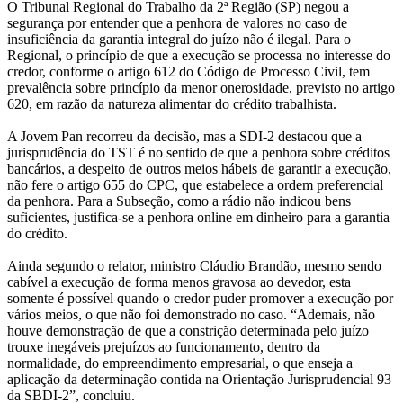
O Tribunal Regional do Trabalho da 2ª Região (SP) negou a
segurança por entender que a penhora de valores no caso de
insuficiência da garantia integral do juízo não é ilegal. Para o
Regional, o princípio de que a execução se processa no interesse do
credor, conforme o artigo 612 do Código de Processo Civil, tem
prevalência sobre princípio da menor onerosidade, previsto no artigo
620, em razão da natureza alimentar do crédito trabalhista.
A Jovem Pan recorreu da decisão, mas a SDI-2 destacou que a
jurisprudência do TST é no sentido de que a penhora sobre créditos
bancários, a despeito de outros meios hábeis de garantir a execução,
não fere o artigo 655 do CPC, que estabelece a ordem preferencial
da penhora. Para a Subseção, como a rádio não indicou bens
suficientes, justifica-se a penhora online em dinheiro para a garantia
do crédito.
Ainda segundo o relator, ministro Cláudio Brandão, mesmo sendo
cabível a execução de forma menos gravosa ao devedor, esta
somente é possível quando o credor puder promover a execução por
vários meios, o que não foi demonstrado no caso. “Ademais, não
houve demonstração de que a constrição determinada pelo juízo
trouxe inegáveis prejuízos ao funcionamento, dentro da
normalidade, do empreendimento empresarial, o que enseja a
aplicação da determinação contida na Orientação Jurisprudencial 93
da SBDI-2”, concluiu.