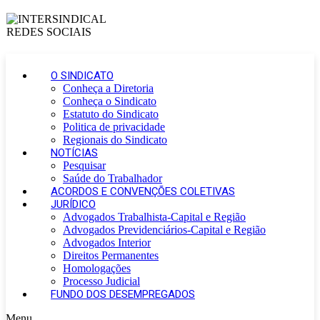
O SINDICATO
Conheça a Diretoria
Conheça o Sindicato
Estatuto do Sindicato
Politica de privacidade
Regionais do Sindicato
NOTÍCIAS
Pesquisar
Saúde do Trabalhador
ACORDOS E CONVENÇÕES COLETIVAS
JURÍDICO
Advogados Trabalhista-Capital e Região
Advogados Previdenciários-Capital e Região
Advogados Interior
Direitos Permanentes
Homologações
Processo Judicial
FUNDO DOS DESEMPREGADOS
Menu