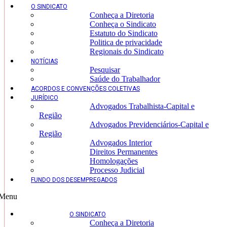
O SINDICATO
Conheça a Diretoria
Conheça o Sindicato
Estatuto do Sindicato
Politica de privacidade
Regionais do Sindicato
NOTÍCIAS
Pesquisar
Saúde do Trabalhador
ACORDOS E CONVENÇÕES COLETIVAS
JURÍDICO
Advogados Trabalhista-Capital e
Região
Advogados Previdenciários-Capital e
Região
Advogados Interior
Direitos Permanentes
Homologações
Processo Judicial
FUNDO DOS DESEMPREGADOS
Menu
O SINDICATO
Conheça a Diretoria