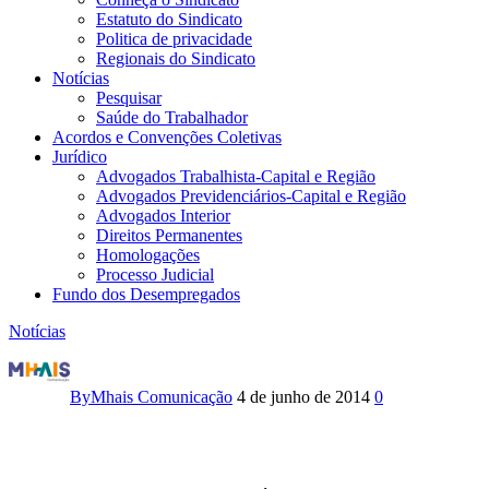
Estatuto do Sindicato
Politica de privacidade
Regionais do Sindicato
Notícias
Pesquisar
Saúde do Trabalhador
Acordos e Convenções Coletivas
Jurídico
Advogados Trabalhista-Capital e Região
Advogados Previdenciários-Capital e Região
Advogados Interior
Direitos Permanentes
Homologações
Processo Judicial
Fundo dos Desempregados
Notícias
TST
mantém
By
Mhais Comunicação
4 de junho de 2014
0
penhora
em