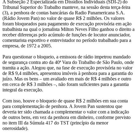
A Subseção 2 Especializada em Dissídios Individuais (SDI-2) do
conta
Tribunal Superior do Trabalho manteve, na sessão desta terça-feira
(3), a penhora de contas bancárias da Radio Panamericana S.A.
da
(Rádio Jovem Pan) no valor de quase R$ 2 milhões. Os valores
foram bloqueados para pagamento de execução provisória em ação
Jovem
trabalhista na qual o jornalista Milton Neves Filho ganhou o direito a
receber diferenças pelo acúmulo de funções de locutor anunciador,
Pan
comentarista esportivo e entrevistador no período trabalhado para a
empresa, de 1972 a 2005.
para
Para questionar o bloqueio, a emissora de rádio impetrou mandado
de segurança contra ato da 40ª Vara do Trabalho de São Paulo, onde
pagar
tramita a ação. Alegou que, na fase de execução provisória no valor
de R$ 9,4 milhões, apresentou imóveis à penhora para a garantia do
dívida
juízo. Mas os bens – um avaliado em mais de R$ 4 milhões e outro
em cerca de R$ 3 milhões –, não foram suficientes para a garantia
milionária
integral da execução.
a
Com isso, houve o bloqueio de quase R$ 2 milhões em sua conta
para complementação de penhora. A Jovem Pan sustentou que
Milton
deveria ter sido chamada a complementar o valor com a indicação
de outros bens, em vez da penhora em dinheiro, conforme previsto
Neves
no item III da Súmula 417 do TST (princípio da menor
onerosidade).