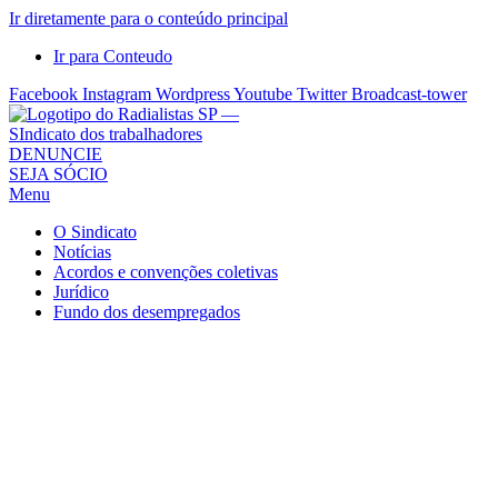
Ir diretamente para o conteúdo principal
Ir para Conteudo
Facebook
Instagram
Wordpress
Youtube
Twitter
Broadcast-tower
Sindicato
DENUNCIE
SEJA SÓCIO
dos
Menu
Radialistas
de
O Sindicato
São
Notícias
Acordos e convenções coletivas
Paulo
Jurídico
–
Fundo dos desempregados
Sindicato
dos
Radialistas
...