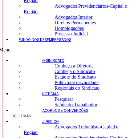
Região
Advogados Previdenciários-Capital e
Região
Advogados Interior
Direitos Permanentes
Homologações
Processo Judicial
FUNDO DOS DESEMPREGADOS
Menu
O SINDICATO
Conheça a Diretoria
Conheça o Sindicato
Estatuto do Sindicato
Politica de privacidade
Regionais do Sindicato
NOTÍCIAS
Pesquisar
Saúde do Trabalhador
ACORDOS E CONVENÇÕES
COLETIVAS
JURÍDICO
Advogados Trabalhista-Capital e
Região
Advogados Previdenciários-Capital e