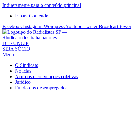
Ir diretamente para o conteúdo principal
Ir para Conteudo
Facebook
Instagram
Wordpress
Youtube
Twitter
Broadcast-tower
Sindicato
DENUNCIE
SEJA SÓCIO
dos
Menu
Radialistas
de
O Sindicato
São
Notícias
Acordos e convenções coletivas
Paulo
Jurídico
–
Fundo dos desempregados
Sindicato
dos
Radialistas
...