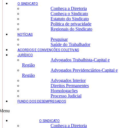
O SINDICATO
Conheça a Diretoria
Conheça o Sindicato
Estatuto do Sindicato
Politica de privacidade
Regionais do Sindicato
NOTÍCIAS
Pesquisar
Saúde do Trabalhador
ACORDOS E CONVENÇÕES COLETIVAS
JURÍDICO
Advogados Trabalhista-Capital e
Região
Advogados Previdenciários-Capital e
Região
Advogados Interior
Direitos Permanentes
Homologações
Processo Judicial
FUNDO DOS DESEMPREGADOS
Menu
O SINDICATO
Conheça a Diretoria