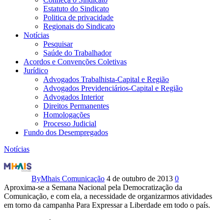
Estatuto do Sindicato
Politica de privacidade
Regionais do Sindicato
Notícias
Pesquisar
Saúde do Trabalhador
Acordos e Convenções Coletivas
Jurídico
Advogados Trabalhista-Capital e Região
Advogados Previdenciários-Capital e Região
Advogados Interior
Direitos Permanentes
Homologações
Processo Judicial
Fundo dos Desempregados
Notícias
Semana
Nacional
By
Mhais Comunicação
4 de outubro de 2013
0
Aproxima-se a Semana Nacional pela Democratização da
pela
Comunicação, e com ela, a necessidade de organizarmos atividades
em torno da campanha Para Expressar a Liberdade em todo o país.
Democratização