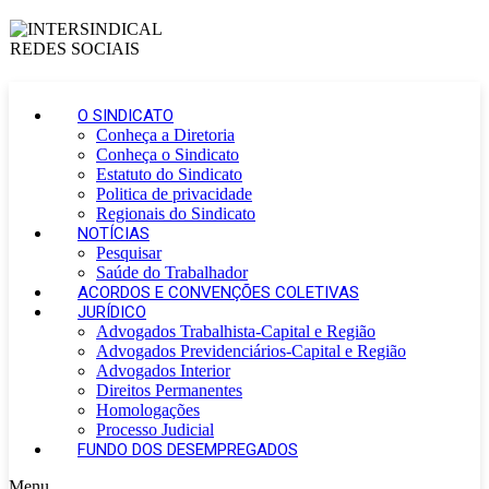
O SINDICATO
Conheça a Diretoria
Conheça o Sindicato
Estatuto do Sindicato
Politica de privacidade
Regionais do Sindicato
NOTÍCIAS
Pesquisar
Saúde do Trabalhador
ACORDOS E CONVENÇÕES COLETIVAS
JURÍDICO
Advogados Trabalhista-Capital e Região
Advogados Previdenciários-Capital e Região
Advogados Interior
Direitos Permanentes
Homologações
Processo Judicial
FUNDO DOS DESEMPREGADOS
Menu