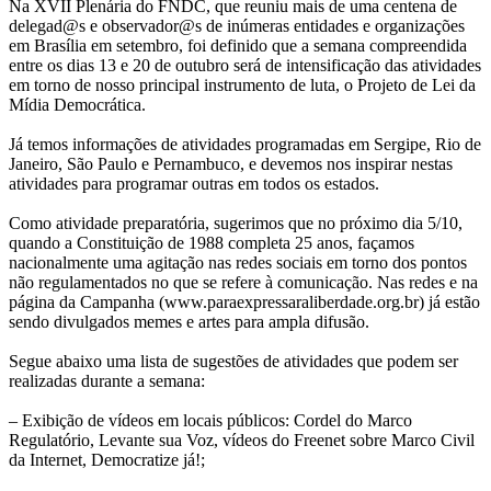
Na XVII Plenária do FNDC, que reuniu mais de uma centena de
da
delegad@s e observador@s de inúmeras entidades e organizações
em Brasília em setembro, foi definido que a semana compreendida
Comunicação
entre os dias 13 e 20 de outubro será de intensificação das atividades
em torno de nosso principal instrumento de luta, o Projeto de Lei da
–
Mídia Democrática.
13
Já temos informações de atividades programadas em Sergipe, Rio de
Janeiro, São Paulo e Pernambuco, e devemos nos inspirar nestas
atividades para programar outras em todos os estados.
a
Como atividade preparatória, sugerimos que no próximo dia 5/10,
20
quando a Constituição de 1988 completa 25 anos, façamos
nacionalmente uma agitação nas redes sociais em torno dos pontos
de
não regulamentados no que se refere à comunicação. Nas redes e na
página da Campanha (www.paraexpressaraliberdade.org.br) já estão
outubro
sendo divulgados memes e artes para ampla difusão.
Segue abaixo uma lista de sugestões de atividades que podem ser
realizadas durante a semana:
– Exibição de vídeos em locais públicos: Cordel do Marco
Regulatório, Levante sua Voz, vídeos do Freenet sobre Marco Civil
da Internet, Democratize já!;