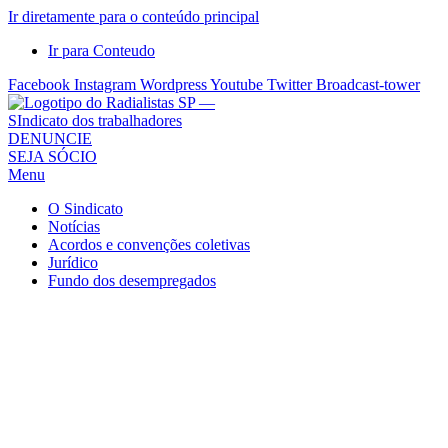
Ir diretamente para o conteúdo principal
Ir para Conteudo
Facebook
Instagram
Wordpress
Youtube
Twitter
Broadcast-tower
Sindicato
DENUNCIE
SEJA SÓCIO
dos
Menu
Radialistas
de
O Sindicato
São
Notícias
Acordos e convenções coletivas
Paulo
Jurídico
–
Fundo dos desempregados
Sindicato
dos
Radialistas
...