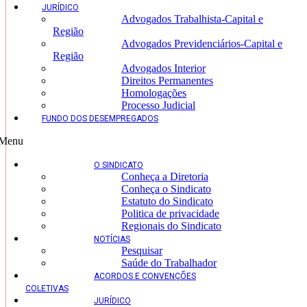
JURÍDICO
Advogados Trabalhista-Capital e
Região
Advogados Previdenciários-Capital e
Região
Advogados Interior
Direitos Permanentes
Homologações
Processo Judicial
FUNDO DOS DESEMPREGADOS
Menu
O SINDICATO
Conheça a Diretoria
Conheça o Sindicato
Estatuto do Sindicato
Politica de privacidade
Regionais do Sindicato
NOTÍCIAS
Pesquisar
Saúde do Trabalhador
ACORDOS E CONVENÇÕES
COLETIVAS
JURÍDICO