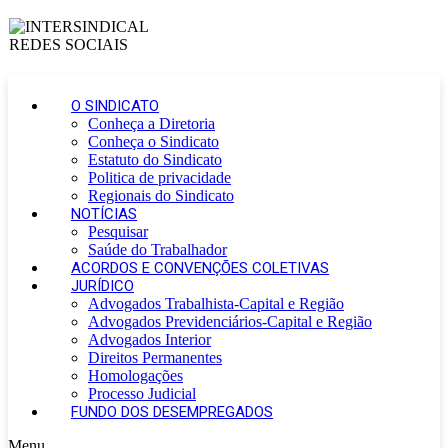
O SINDICATO
Conheça a Diretoria
Conheça o Sindicato
Estatuto do Sindicato
Politica de privacidade
Regionais do Sindicato
NOTÍCIAS
Pesquisar
Saúde do Trabalhador
ACORDOS E CONVENÇÕES COLETIVAS
JURÍDICO
Advogados Trabalhista-Capital e Região
Advogados Previdenciários-Capital e Região
Advogados Interior
Direitos Permanentes
Homologações
Processo Judicial
FUNDO DOS DESEMPREGADOS
Menu