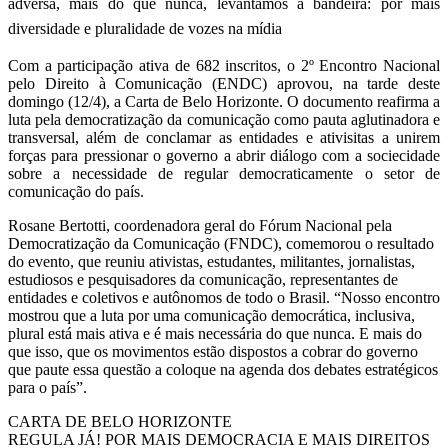
adversa, mais do que nunca, levantamos a bandeira: por mais
é
diversidade e pluralidade de vozes na mídia
por
Com a participação ativa de 682 inscritos, o 2º Encontro Nacional
pelo Direito à Comunicação (ENDC) aprovou, na tarde deste
mais
domingo (12/4), a Carta de Belo Horizonte. O documento reafirma a
luta pela democratização da comunicação como pauta aglutinadora e
democracia
transversal, além de conclamar as entidades e ativisitas a unirem
forças para pressionar o governo a abrir diálogo com a sociecidade
e
sobre a necessidade de regular democraticamente o setor de
comunicação do país.
mais
Rosane Bertotti, coordenadora geral do Fórum Nacional pela
direitos!”
Democratização da Comunicação (FNDC), comemorou o resultado
do evento, que reuniu ativistas, estudantes, militantes, jornalistas,
estudiosos e pesquisadores da comunicação, representantes de
entidades e coletivos e autônomos de todo o Brasil. “Nosso encontro
mostrou que a luta por uma comunicação democrática, inclusiva,
plural está mais ativa e é mais necessária do que nunca. E mais do
que isso, que os movimentos estão dispostos a cobrar do governo
que paute essa questão a coloque na agenda dos debates estratégicos
para o país”.
CARTA DE BELO HORIZONTE
REGULA JÁ! POR MAIS DEMOCRACIA E MAIS DIREITOS