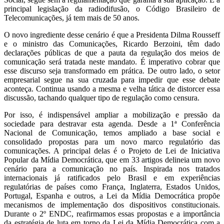
principal legislação da radiodifusão, o Código Brasileiro de
Telecomunicações, já tem mais de 50 anos.
O novo ingrediente desse cenário é que a Presidenta Dilma Rousseff
e o ministro das Comunicações, Ricardo Berzoini, têm dado
declarações públicas de que a pauta da regulação dos meios de
comunicação será tratada neste mandato. É imperativo cobrar que
esse discurso seja transformado em prática. De outro lado, o setor
empresarial segue na sua cruzada para impedir que esse debate
aconteça. Continua usando a mesma e velha tática de distorcer essa
discussão, tachando qualquer tipo de regulação como censura.
Por isso, é indispensável ampliar a mobilização e pressão da
sociedade para destravar esta agenda. Desde a 1ª Conferência
Nacional de Comunicação, temos ampliado a base social e
consolidado propostas para um novo marco regulatório das
comunicações. A principal delas é o Projeto de Lei de Iniciativa
Popular da Mídia Democrática, que em 33 artigos delineia um novo
cenário para a comunicação no país. Inspirada nos tratados
internacionais já ratificados pelo Brasil e em experiências
regulatórias de países como França, Inglaterra, Estados Unidos,
Portugal, Espanha e outros, a Lei da Mídia Democrática propõe
mecanismos de implementação dos dispositivos constitucionais.
Durante o 2º ENDC, reafirmamos essas propostas e a importância
da estratégia de luta em torno da Lei da Mídia Democrática com a