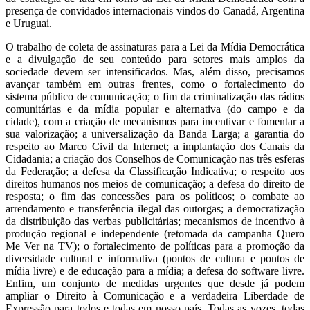
presença de convidados internacionais vindos do Canadá, Argentina
e Uruguai.
O trabalho de coleta de assinaturas para a Lei da Mídia Democrática
e a divulgação de seu conteúdo para setores mais amplos da
sociedade devem ser intensificados. Mas, além disso, precisamos
avançar também em outras frentes, como o fortalecimento do
sistema público de comunicação; o fim da criminalização das rádios
comunitárias e da mídia popular e alternativa (do campo e da
cidade), com a criação de mecanismos para incentivar e fomentar a
sua valorização; a universalização da Banda Larga; a garantia do
respeito ao Marco Civil da Internet; a implantação dos Canais da
Cidadania; a criação dos Conselhos de Comunicação nas três esferas
da Federação; a defesa da Classificação Indicativa; o respeito aos
direitos humanos nos meios de comunicação; a defesa do direito de
resposta; o fim das concessões para os políticos; o combate ao
arrendamento e transferência ilegal das outorgas; a democratização
da distribuição das verbas publicitárias; mecanismos de incentivo à
produção regional e independente (retomada da campanha Quero
Me Ver na TV); o fortalecimento de políticas para a promoção da
diversidade cultural e informativa (pontos de cultura e pontos de
mídia livre) e de educação para a mídia; a defesa do software livre.
Enfim, um conjunto de medidas urgentes que desde já podem
ampliar o Direito à Comunicação e a verdadeira Liberdade de
Expressão para todos e todas em nosso país. Todas as vozes, todas