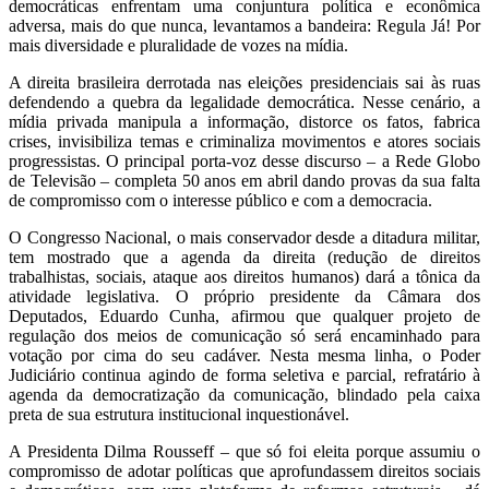
democráticas enfrentam uma conjuntura política e econômica
adversa, mais do que nunca, levantamos a bandeira: Regula Já! Por
mais diversidade e pluralidade de vozes na mídia.
A direita brasileira derrotada nas eleições presidenciais sai às ruas
defendendo a quebra da legalidade democrática. Nesse cenário, a
mídia privada manipula a informação, distorce os fatos, fabrica
crises, invisibiliza temas e criminaliza movimentos e atores sociais
progressistas. O principal porta-voz desse discurso – a Rede Globo
de Televisão – completa 50 anos em abril dando provas da sua falta
de compromisso com o interesse público e com a democracia.
O Congresso Nacional, o mais conservador desde a ditadura militar,
tem mostrado que a agenda da direita (redução de direitos
trabalhistas, sociais, ataque aos direitos humanos) dará a tônica da
atividade legislativa. O próprio presidente da Câmara dos
Deputados, Eduardo Cunha, afirmou que qualquer projeto de
regulação dos meios de comunicação só será encaminhado para
votação por cima do seu cadáver. Nesta mesma linha, o Poder
Judiciário continua agindo de forma seletiva e parcial, refratário à
agenda da democratização da comunicação, blindado pela caixa
preta de sua estrutura institucional inquestionável.
A Presidenta Dilma Rousseff – que só foi eleita porque assumiu o
compromisso de adotar políticas que aprofundassem direitos sociais