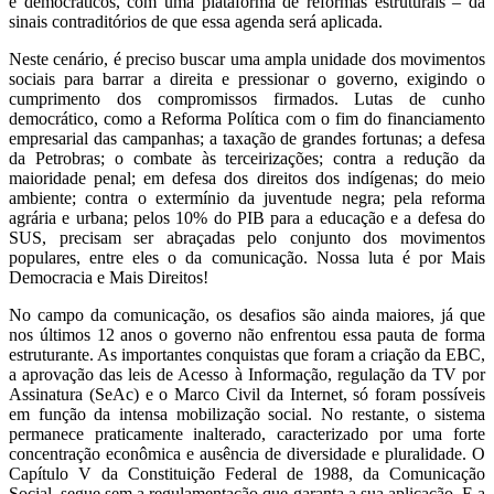
e democráticos, com uma plataforma de reformas estruturais – dá
sinais contraditórios de que essa agenda será aplicada.
Neste cenário, é preciso buscar uma ampla unidade dos movimentos
sociais para barrar a direita e pressionar o governo, exigindo o
cumprimento dos compromissos firmados. Lutas de cunho
democrático, como a Reforma Política com o fim do financiamento
empresarial das campanhas; a taxação de grandes fortunas; a defesa
da Petrobras; o combate às terceirizações; contra a redução da
maioridade penal; em defesa dos direitos dos indígenas; do meio
ambiente; contra o extermínio da juventude negra; pela reforma
agrária e urbana; pelos 10% do PIB para a educação e a defesa do
SUS, precisam ser abraçadas pelo conjunto dos movimentos
populares, entre eles o da comunicação. Nossa luta é por Mais
Democracia e Mais Direitos!
No campo da comunicação, os desafios são ainda maiores, já que
nos últimos 12 anos o governo não enfrentou essa pauta de forma
estruturante. As importantes conquistas que foram a criação da EBC,
a aprovação das leis de Acesso à Informação, regulação da TV por
Assinatura (SeAc) e o Marco Civil da Internet, só foram possíveis
em função da intensa mobilização social. No restante, o sistema
permanece praticamente inalterado, caracterizado por uma forte
concentração econômica e ausência de diversidade e pluralidade. O
Capítulo V da Constituição Federal de 1988, da Comunicação
Social, segue sem a regulamentação que garanta a sua aplicação. E a