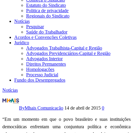
Estatuto do Sindicato
Politica de privacidade
Regionais do Sindicato
Notícias
Pesquisar
Saúde do Trabalhador
Acordos e Convenções Coletivas
Jurídico
Advogados Trabalhista-Capital e Região
Advogados Previdenciários-Capital e Região
Advogados Interior
Direitos Permanentes
Homologações
Processo Judicial
Fundo dos Desempregados
Notícias
“Regula
Já!,
By
Mhais Comunicação
14 de abril de 2015
0
nossa
“Em um momento em que o povo brasileiro e suas instituições
democráticas enfrentam uma conjuntura política e econômica
luta