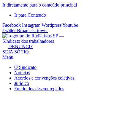
Ir diretamente para o conteúdo principal
Ir para Conteudo
Facebook
Instagram
Wordpress
Youtube
Twitter
Broadcast-tower
Sindicato
DENUNCIE
SEJA SÓCIO
dos
Menu
Radialistas
de
O Sindicato
São
Notícias
Acordos e convenções coletivas
Paulo
Jurídico
–
Fundo dos desempregados
Sindicato
dos
Radialistas
...