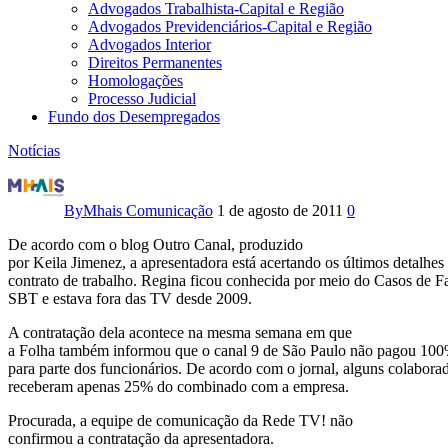
Advogados Trabalhista-Capital e Região
Advogados Previdenciários-Capital e Região
Advogados Interior
Direitos Permanentes
Homologações
Processo Judicial
Fundo dos Desempregados
Notícias
Rede
TV!
By
Mhais Comunicação
1 de agosto de 2011
0
deve
De acordo com o blog Outro Canal, produzido
por Keila Jimenez, a apresentadora está acertando os últimos detalhes
salários
contrato de trabalho. Regina ficou conhecida por meio do Casos de Fa
SBT e estava fora das TV desde 2009.
para
A contratação dela acontece na mesma semana em que
a Folha também informou que o canal 9 de São Paulo não pagou 100%
alguns
para parte dos funcionários. De acordo com o jornal, alguns colabora
receberam apenas 25% do combinado com a empresa.
funcionários,
Procurada, a equipe de comunicação da Rede TV! não
mas
confirmou a contratação da apresentadora.