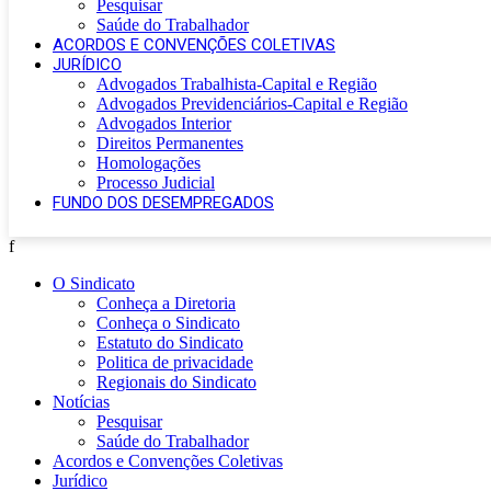
Pesquisar
Saúde do Trabalhador
ACORDOS E CONVENÇÕES COLETIVAS
JURÍDICO
Advogados Trabalhista-Capital e Região
Advogados Previdenciários-Capital e Região
Advogados Interior
Direitos Permanentes
Homologações
Processo Judicial
FUNDO DOS DESEMPREGADOS
f
O Sindicato
Conheça a Diretoria
Conheça o Sindicato
Estatuto do Sindicato
Politica de privacidade
Regionais do Sindicato
Notícias
Pesquisar
Saúde do Trabalhador
Acordos e Convenções Coletivas
Jurídico