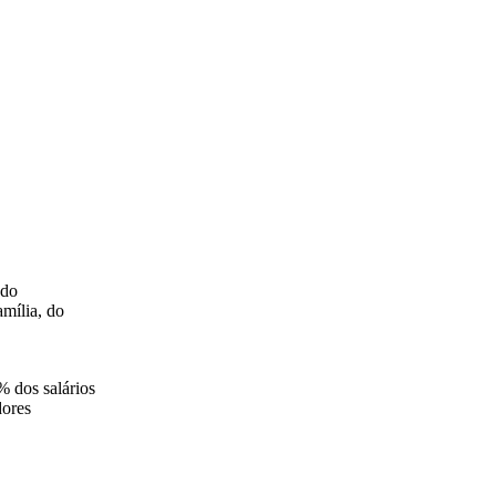
 do
mília, do
 dos salários
dores