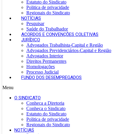
Estatuto do Sindicato
Politica de privacidade
Regionais do Sindicato
NOTÍCIAS
Pesquisar
Saúde do Trabalhador
ACORDOS E CONVENÇÕES COLETIVAS
JURÍDICO
Advogados Trabalhista-Capital e Região
Advogados Previdenciários-Capital e Região
Advogados Interior
Direitos Permanentes
Homologações
Processo Judicial
FUNDO DOS DESEMPREGADOS
Menu
O SINDICATO
Conheça a Diretoria
Conheça o Sindicato
Estatuto do Sindicato
Politica de privacidade
Regionais do Sindicato
NOTÍCIAS