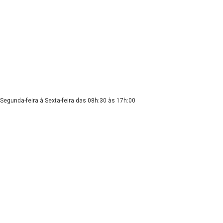
Segunda-feira à Sexta-feira das 08h:30 às 17h:00