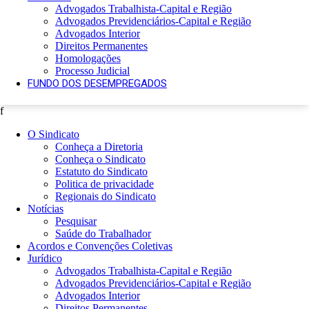
Advogados Trabalhista-Capital e Região
Advogados Previdenciários-Capital e Região
Advogados Interior
Direitos Permanentes
Homologações
Processo Judicial
FUNDO DOS DESEMPREGADOS
f
O Sindicato
Conheça a Diretoria
Conheça o Sindicato
Estatuto do Sindicato
Politica de privacidade
Regionais do Sindicato
Notícias
Pesquisar
Saúde do Trabalhador
Acordos e Convenções Coletivas
Jurídico
Advogados Trabalhista-Capital e Região
Advogados Previdenciários-Capital e Região
Advogados Interior
Direitos Permanentes