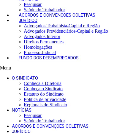
o
Pesquisar
s
Saúde do Trabalhador
R
ACORDOS E CONVENÇÕES COLETIVAS
a
JURÍDICO
d
Advogados Trabalhista-Capital e Região
i
Advogados Previdenciários-Capital e Região
a
Advogados Interior
l
Direitos Permanentes
i
Homologações
s
Processo Judicial
t
FUNDO DOS DESEMPREGADOS
a
s
Menu
.
.
O SINDICATO
.
Conheça a Diretoria
Conheça o Sindicato
Estatuto do Sindicato
Politica de privacidade
Regionais do Sindicato
NOTÍCIAS
Pesquisar
Saúde do Trabalhador
ACORDOS E CONVENÇÕES COLETIVAS
JURÍDICO