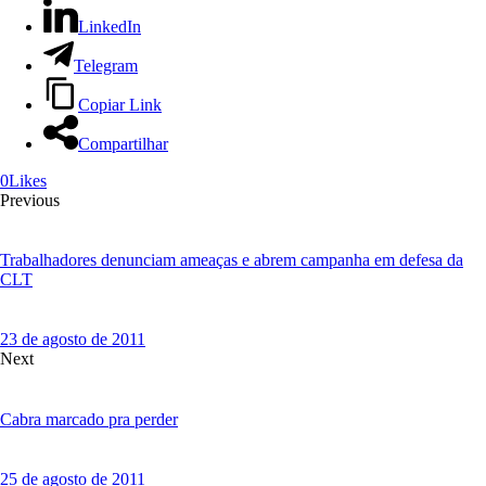
LinkedIn
Telegram
Copiar Link
Compartilhar
0
Likes
Navegação
Previous
de
Post
Trabalhadores denunciam ameaças e abrem campanha em defesa da
CLT
23 de agosto de 2011
Next
Cabra marcado pra perder
25 de agosto de 2011