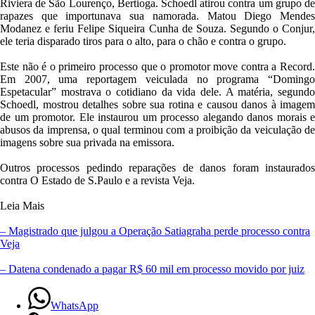
Riviera de São Lourenço, Bertioga. Schoedl atirou contra um grupo de
a
rapazes que importunava sua namorada. Matou Diego Mendes
r
Modanez e feriu Felipe Siqueira Cunha de Souza. Segundo o Conjur,
R
ele teria disparado tiros para o alto, para o chão e contra o grupo.
$
2
Este não é o primeiro processo que o promotor move contra a Record.
0
Em 2007, uma reportagem veiculada no programa “Domingo
0
Espetacular” mostrava o cotidiano da vida dele. A matéria, segundo
m
Schoedl, mostrou detalhes sobre sua rotina e causou danos à imagem
i
de um promotor. Ele instaurou um processo alegando danos morais e
l
abusos da imprensa, o qual terminou com a proibição da veiculação de
a
imagens sobre sua privada na emissora.
p
r
Outros processos pedindo reparações de danos foram instaurados
o
contra O Estado de S.Paulo e a revista Veja.
m
o
Leia Mais
t
o
– Magistrado que julgou a Operação Satiagraha perde processo contra
r
Veja
p
o
– Datena condenado a pagar R$ 60 mil em processo movido por juiz
r
d
a
WhatsApp
n