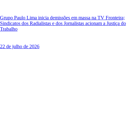
Grupo Paulo Lima inicia demissões em massa na TV Fronteira;
Sindicatos dos Radialistas e dos Jornalistas acionam a Justiça do
Trabalho
22 de julho de 2026