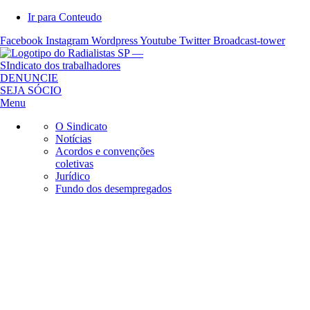
Ir para Conteudo
Facebook
Instagram
Wordpress
Youtube
Twitter
Broadcast-tower
S
DENUNCIE
i
SEJA SÓCIO
n
Menu
d
O Sindicato
i
Notícias
c
Acordos e convenções
a
coletivas
t
Jurídico
o
Fundo dos desempregados
d
o
s
R
a
d
i
a
l
i