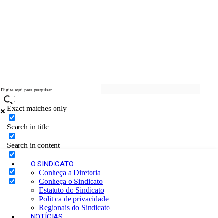
s
t
a
s
d
e
S
ã
o
P
a
u
l
Exact matches only
o
–
Search in title
S
i
Search in content
n
d
O SINDICATO
i
Conheça a Diretoria
c
Conheça o Sindicato
a
Estatuto do Sindicato
t
Politica de privacidade
o
Regionais do Sindicato
d
NOTÍCIAS