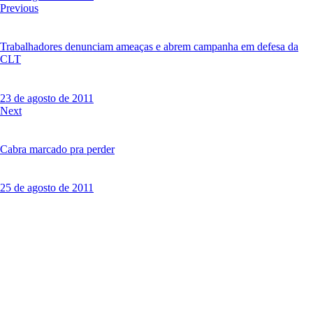
Navegação
Previous
de
Post
Trabalhadores denunciam ameaças e abrem campanha em defesa da
CLT
23 de agosto de 2011
Next
Cabra marcado pra perder
25 de agosto de 2011