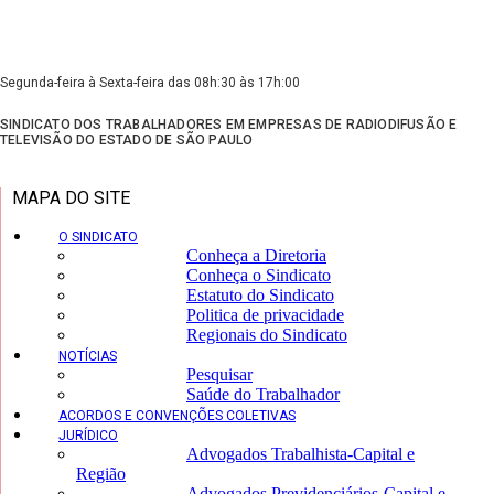
Segunda-feira à Sexta-feira das 08h:30 às 17h:00
SINDICATO DOS TRABALHADORES EM EMPRESAS DE RADIODIFUSÃO E
TELEVISÃO DO ESTADO DE SÃO PAULO
MAPA DO SITE
O SINDICATO
Conheça a Diretoria
Conheça o Sindicato
Estatuto do Sindicato
Politica de privacidade
Regionais do Sindicato
NOTÍCIAS
Pesquisar
Saúde do Trabalhador
ACORDOS E CONVENÇÕES COLETIVAS
JURÍDICO
Advogados Trabalhista-Capital e
Região
Advogados Previdenciários-Capital e