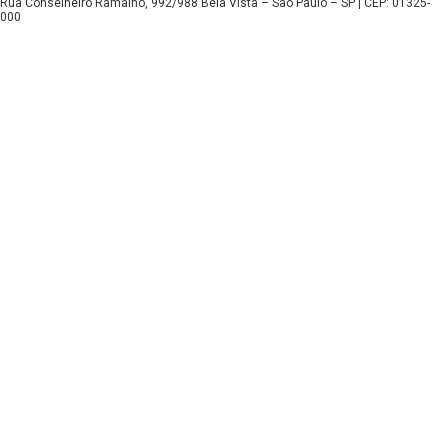
Rua Conselheiro Ramalho, 992/988 Bela Vista – São Paulo – SP | CEP: 01325-
000