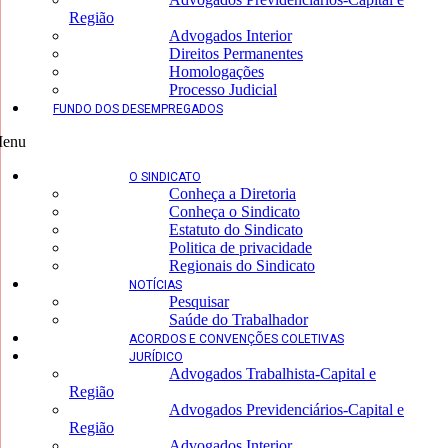
Região
Advogados Interior
Direitos Permanentes
Homologações
Processo Judicial
FUNDO DOS DESEMPREGADOS
enu
O SINDICATO
Conheça a Diretoria
Conheça o Sindicato
Estatuto do Sindicato
Politica de privacidade
Regionais do Sindicato
NOTÍCIAS
Pesquisar
Saúde do Trabalhador
ACORDOS E CONVENÇÕES COLETIVAS
JURÍDICO
Advogados Trabalhista-Capital e
Região
Advogados Previdenciários-Capital e
Região
Advogados Interior