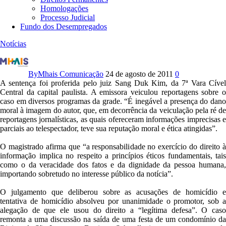
Homologações
Processo Judicial
Fundo dos Desempregados
Notícias
R
e
c
By
Mhais Comunicação
24 de agosto de 2011
0
o
A sentença foi proferida pelo juiz Sang Duk Kim, da 7ª Vara Cível
r
Central da capital paulista. A emissora veiculou reportagens sobre o
d
caso em diversos programas da grade. “É inegável a presença do dano
é
moral à imagem do autor, que, em decorrência da veiculação pela ré de
c
reportagens jornalísticas, as quais ofereceram informações imprecisas e
o
parciais ao telespectador, teve sua reputação moral e ética atingidas”.
n
d
O magistrado afirma que “a responsabilidade no exercício do direito à
e
informação implica no respeito a princípios éticos fundamentais, tais
n
como o da veracidade dos fatos e da dignidade da pessoa humana,
a
importando sobretudo no interesse público da notícia”.
d
a
O julgamento que deliberou sobre as acusações de homicídio e
a
tentativa de homicídio absolveu por unanimidade o promotor, sob a
p
alegação de que ele usou do direito a “legítima defesa”. O caso
a
remonta a uma discussão na saída de uma festa de um condomínio da
g