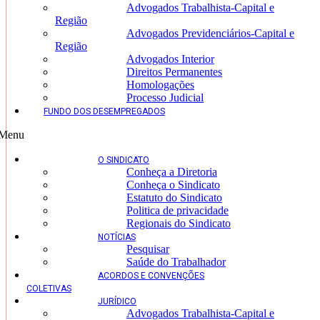
Advogados Trabalhista-Capital e
Região
Advogados Previdenciários-Capital e
Região
Advogados Interior
Direitos Permanentes
Homologações
Processo Judicial
FUNDO DOS DESEMPREGADOS
Menu
O SINDICATO
Conheça a Diretoria
Conheça o Sindicato
Estatuto do Sindicato
Politica de privacidade
Regionais do Sindicato
NOTÍCIAS
Pesquisar
Saúde do Trabalhador
ACORDOS E CONVENÇÕES
COLETIVAS
JURÍDICO
Advogados Trabalhista-Capital e