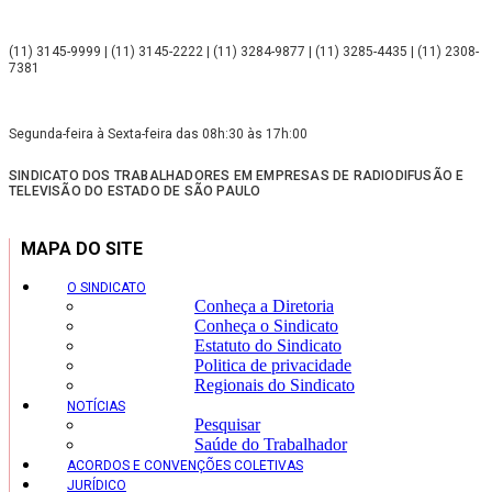
(11) 3145-9999 | (11) 3145-2222 | (11) 3284-9877 | (11) 3285-4435 | (11) 2308-
7381
Segunda-feira à Sexta-feira das 08h:30 às 17h:00
SINDICATO DOS TRABALHADORES EM EMPRESAS DE RADIODIFUSÃO E
TELEVISÃO DO ESTADO DE SÃO PAULO
MAPA DO SITE
O SINDICATO
Conheça a Diretoria
Conheça o Sindicato
Estatuto do Sindicato
Politica de privacidade
Regionais do Sindicato
NOTÍCIAS
Pesquisar
Saúde do Trabalhador
ACORDOS E CONVENÇÕES COLETIVAS
JURÍDICO