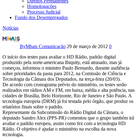
Direitos Permanentes
Homologações
Processo Judicial
Fundo dos Desempregados
Notícias
Paulo
Bernardo
By
Mhais Comunicação
29 de março de 2012
0
afirma
O início dos testes para avaliar o HD Rádio, padrão digital
produzido pela norte-americana Ibiquity, está atrasado, mas já
que
começou, informou o ministro Paulo Bernardo, durante audiência
sobre prioridades da pasta para 2012, na Comissão de Ciência e
testes
Tecnologia da Câmara dos Deputados, na terça-feira (20/03).
De acordo com cronograma prévio do ministério, os testes serão
com
realizados em rádios AM e FM, em baixa, média e alta potência, nas
cidades de Brasília, Belo Horizonte, Rio de Janeiro e São Paulo. A
tecnologia europeia (DRM) já foi testada pelo órgão, que produz os
padrão
relatórios finais sobre o padrão.
Representante da Subcomissão do Rádio Digital da Câmara, o
americano
deputado Sandro Alex (PPS-PR) comentou que o grupo também irá
avaliar o padrão europeu, assim como fez com a tecnologia HD
de
Rádio. O objetivo é ajudar o ministério na escolha da nova
tecnologia.