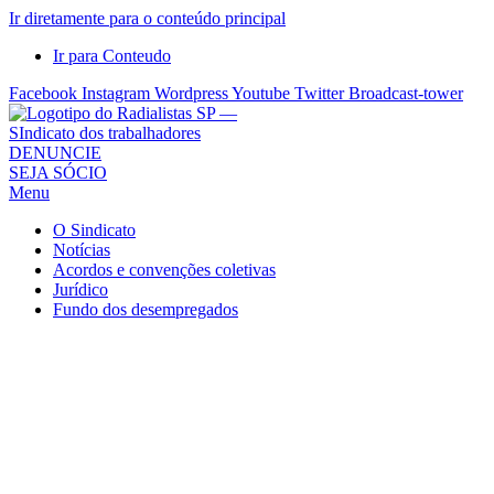
Ir diretamente para o conteúdo principal
Ir para Conteudo
Facebook
Instagram
Wordpress
Youtube
Twitter
Broadcast-tower
Sindicato
DENUNCIE
SEJA SÓCIO
dos
Menu
Radialistas
de
O Sindicato
São
Notícias
Acordos e convenções coletivas
Paulo
Jurídico
–
Fundo dos desempregados
Sindicato
dos
Radialistas
...