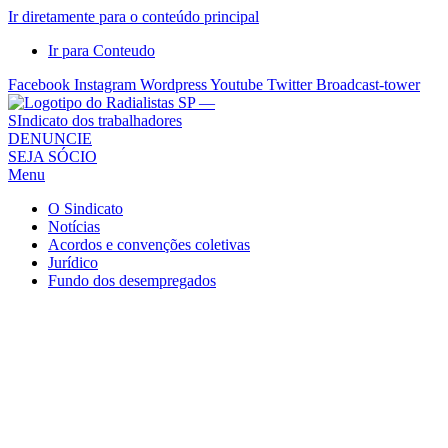
Ir diretamente para o conteúdo principal
Ir para Conteudo
Facebook
Instagram
Wordpress
Youtube
Twitter
Broadcast-tower
Sindicato
DENUNCIE
SEJA SÓCIO
dos
Menu
Radialistas
de
O Sindicato
São
Notícias
Acordos e convenções coletivas
Paulo
Jurídico
–
Fundo dos desempregados
Sindicato
dos
Radialistas
...