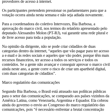
provedores de acesso à internet.
cobram
Os participantes pretendem pressionar os parlamentares para que a
aprovação
votação ocorra ainda nesta semana e não seja adiada novamente.
do
Para a coordenadora do coletivo Intervozes, Bia Barbosa, a
aprovação do marco civil, nos termos do relatório apresentado pelo
marco
deputado Alessandro Molon (PT-RJ), vai garantir uma rede plural e
de livre acesso para toda a população.
civil
Na opinião da dirigente, não se pode criar cidadãos de duas
categorias dentro da internet, “aqueles que vão pagar para ter acesso
da
a e-mail e às redes sociais e aqueles que vão poder, porque têm mais
recursos financeiros, ter acesso a todos os serviços e todos os
internet
conteúdos. Se a gente não avançar e conseguir aprovar o marco civil
ainda neste ano, a gente corre o risco de criar um apartheid digital,
com duas categorias de cidadãos”.
Marco regulatório das comunicações
Segundo Bia Barbosa, o Brasil está atrasado nas políticas públicas
para o setor das comunicações, se comparado aos países vizinhos da
América Latina, como Venezuela, Argentina e Equador. Ela cobrou
ainda do governo o envio ao Congresso do marco regulatório das
comunicações, pois “é necessário enfrentar a brutal concentração