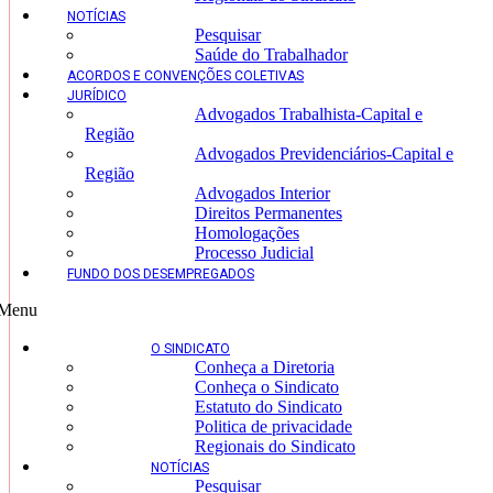
NOTÍCIAS
Pesquisar
Saúde do Trabalhador
ACORDOS E CONVENÇÕES COLETIVAS
JURÍDICO
Advogados Trabalhista-Capital e
Região
Advogados Previdenciários-Capital e
Região
Advogados Interior
Direitos Permanentes
Homologações
Processo Judicial
FUNDO DOS DESEMPREGADOS
Menu
O SINDICATO
Conheça a Diretoria
Conheça o Sindicato
Estatuto do Sindicato
Politica de privacidade
Regionais do Sindicato
NOTÍCIAS
Pesquisar