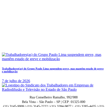
Trabalhadores(as) do Grupo Paulo Lima suspendem greve, mas mantêm estado de greve
e mobilização
7 de julho de 2026
Rua Conselheiro Ramalho, 992/988
Bela Vista – São Paulo – SP | CEP: 01325-000
(11) 3145-9999 | (11) 3145-2222 | (11) 3284-9877 | (11) 3285-4435 | (11)