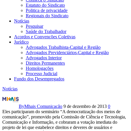
Estatuto do Sindicato
Politica de privacidade
Regionais do Sindicato
Notícias
Pesquisar
Saúde do Trabalhador
Acordos e Convenções Coletivas
Jurídico
Advogados Trabalhista-Capital e Região
Advogados Previdenciários-Capital e Região
Advogados Interior
Direitos Permanentes
Homologações
Processo Judicial
Fundo dos Desempregados
Notícias
Organizações
da
By
Mhais Comunicação
9 de dezembro de 2013
0
Eles participaram do seminário “A democratização dos meios de
sociedade
comunicação”, promovido pela Comissão de Ciência e Tecnologia,
Comunicação e Informação, e cobraram a votação imediata do
civil
projeto de lei que estabelece direitos e deveres de usuários e