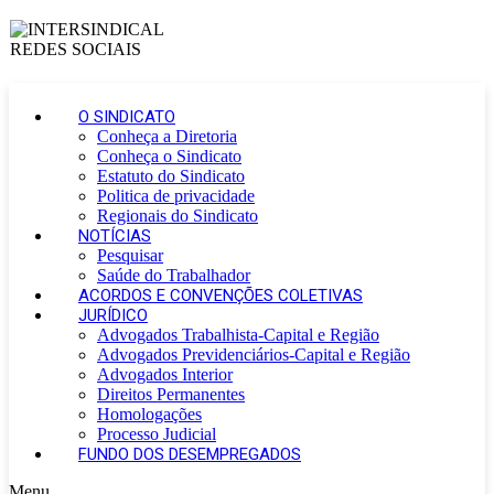
O SINDICATO
Conheça a Diretoria
Conheça o Sindicato
Estatuto do Sindicato
Politica de privacidade
Regionais do Sindicato
NOTÍCIAS
Pesquisar
Saúde do Trabalhador
ACORDOS E CONVENÇÕES COLETIVAS
JURÍDICO
Advogados Trabalhista-Capital e Região
Advogados Previdenciários-Capital e Região
Advogados Interior
Direitos Permanentes
Homologações
Processo Judicial
FUNDO DOS DESEMPREGADOS
Menu