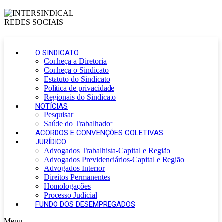
O SINDICATO
Conheça a Diretoria
Conheça o Sindicato
Estatuto do Sindicato
Politica de privacidade
Regionais do Sindicato
NOTÍCIAS
Pesquisar
Saúde do Trabalhador
ACORDOS E CONVENÇÕES COLETIVAS
JURÍDICO
Advogados Trabalhista-Capital e Região
Advogados Previdenciários-Capital e Região
Advogados Interior
Direitos Permanentes
Homologações
Processo Judicial
FUNDO DOS DESEMPREGADOS
Menu