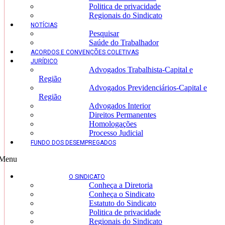
Politica de privacidade
Regionais do Sindicato
NOTÍCIAS
Pesquisar
Saúde do Trabalhador
ACORDOS E CONVENÇÕES COLETIVAS
JURÍDICO
Advogados Trabalhista-Capital e
Região
Advogados Previdenciários-Capital e
Região
Advogados Interior
Direitos Permanentes
Homologações
Processo Judicial
FUNDO DOS DESEMPREGADOS
Menu
O SINDICATO
Conheça a Diretoria
Conheça o Sindicato
Estatuto do Sindicato
Politica de privacidade
Regionais do Sindicato