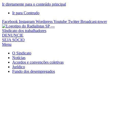
Ir diretamente para o conteúdo principal
Ir para Conteudo
Facebook
Instagram
Wordpress
Youtube
Twitter
Broadcast-tower
Sindicato
DENUNCIE
SEJA SÓCIO
dos
Menu
Radialistas
de
O Sindicato
São
Notícias
Acordos e convenções coletivas
Paulo
Jurídico
–
Fundo dos desempregados
Sindicato
dos
Radialistas
...