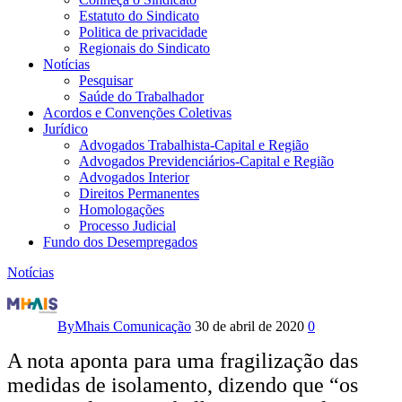
Estatuto do Sindicato
Politica de privacidade
Regionais do Sindicato
Notícias
Pesquisar
Saúde do Trabalhador
Acordos e Convenções Coletivas
Jurídico
Advogados Trabalhista-Capital e Região
Advogados Previdenciários-Capital e Região
Advogados Interior
Direitos Permanentes
Homologações
Processo Judicial
Fundo dos Desempregados
Notícias
Nota
dos
By
Mhais Comunicação
30 de abril de 2020
0
Sindicatos
A nota aponta para uma fragilização das
medidas de isolamento, dizendo que “os
e