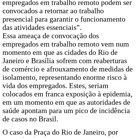
empregados em trabalho remoto podem ser
da
convocados a retornar ao trabalho
Comissão
presencial para garantir o funcionamento
das atividades essenciais”.
de
Essa ameaça de convocação dos
Empregados
empregados em trabalho remoto vem num
momento em que as cidades do Rio de
da
Janeiro e Brasília sofrem com reaberturas
EBC
de comércio e afrouxamento de medidas de
do
isolamento, representando enorme risco à
vida dos empregados. Estes, seriam
DF,
colocados em franca exposição à epidemia,
RJ
em um momento em que as autoridades de
e
saúde apontam para um pico de incidência
de casos no Brasil.
SP
O caso da Praça do Rio de Janeiro, por