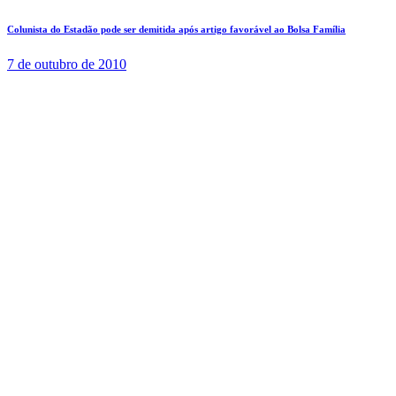
Colunista do Estadão pode ser demitida após artigo favorável ao Bolsa Família
7 de outubro de 2010