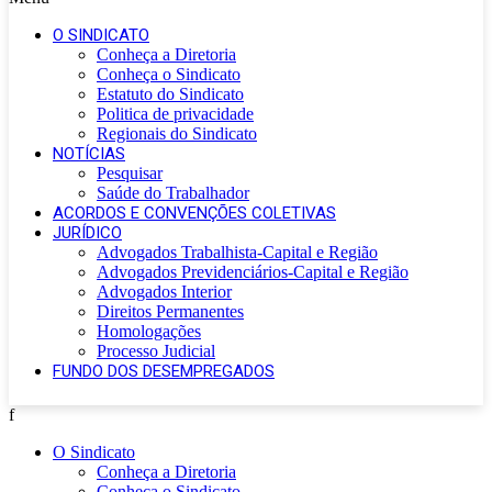
O SINDICATO
Conheça a Diretoria
Conheça o Sindicato
Estatuto do Sindicato
Politica de privacidade
Regionais do Sindicato
NOTÍCIAS
Pesquisar
Saúde do Trabalhador
ACORDOS E CONVENÇÕES COLETIVAS
JURÍDICO
Advogados Trabalhista-Capital e Região
Advogados Previdenciários-Capital e Região
Advogados Interior
Direitos Permanentes
Homologações
Processo Judicial
FUNDO DOS DESEMPREGADOS
f
O Sindicato
Conheça a Diretoria
Conheça o Sindicato