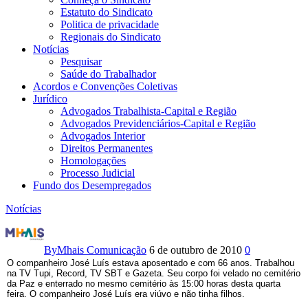
Estatuto do Sindicato
Politica de privacidade
Regionais do Sindicato
Notícias
Pesquisar
Saúde do Trabalhador
Acordos e Convenções Coletivas
Jurídico
Advogados Trabalhista-Capital e Região
Advogados Previdenciários-Capital e Região
Advogados Interior
Direitos Permanentes
Homologações
Processo Judicial
Fundo dos Desempregados
Notícias
Nota
de
By
Mhais Comunicação
6 de outubro de 2010
0
O companheiro José Luís estava aposentado e com 66 anos. Trabalhou
falecimento
na TV Tupi, Record, TV SBT e Gazeta. Seu corpo foi velado no cemitério
da Paz e enterrado no mesmo cemitério às 15:00 horas desta quarta
feira. O companheiro José Luís era viúvo e não tinha filhos.