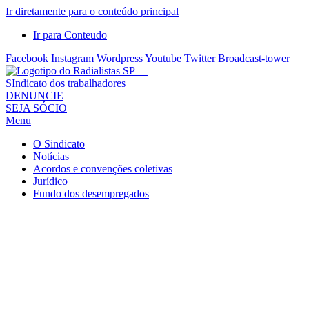
Ir diretamente para o conteúdo principal
Ir para Conteudo
Facebook
Instagram
Wordpress
Youtube
Twitter
Broadcast-tower
Sindicato
DENUNCIE
SEJA SÓCIO
dos
Menu
Radialistas
de
O Sindicato
São
Notícias
Acordos e convenções coletivas
Paulo
Jurídico
–
Fundo dos desempregados
Sindicato
dos
Radialistas
...