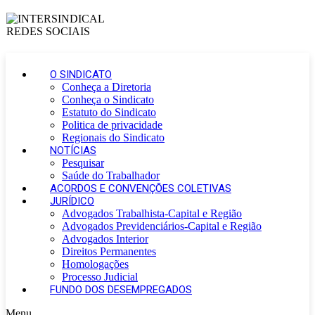
O SINDICATO
Conheça a Diretoria
Conheça o Sindicato
Estatuto do Sindicato
Politica de privacidade
Regionais do Sindicato
NOTÍCIAS
Pesquisar
Saúde do Trabalhador
ACORDOS E CONVENÇÕES COLETIVAS
JURÍDICO
Advogados Trabalhista-Capital e Região
Advogados Previdenciários-Capital e Região
Advogados Interior
Direitos Permanentes
Homologações
Processo Judicial
FUNDO DOS DESEMPREGADOS
Menu