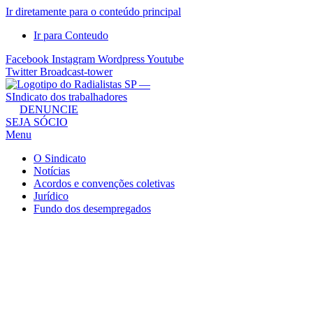
Ir diretamente para o conteúdo principal
Ir para Conteudo
Facebook
Instagram
Wordpress
Youtube
Twitter
Broadcast-tower
Sindicato
DENUNCIE
SEJA SÓCIO
dos
Menu
Radialistas
de
O Sindicato
São
Notícias
Acordos e convenções coletivas
Paulo
Jurídico
–
Fundo dos desempregados
Sindicato
dos
Radialistas
...