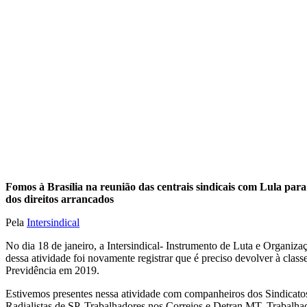
Fomos à Brasília na reunião das centrais sindicais com Lula para
dos direitos arrancados
Pela
Intersindical
No dia 18 de janeiro, a Intersindical- Instrumento de Luta e Organizaç
dessa atividade foi novamente registrar que é preciso devolver à clas
Previdência em 2019.
Estivemos presentes nessa atividade com companheiros dos Sindicato
Radialistas de SP, Trabalhadores nos Correios e Detran.MT, Trabalhad