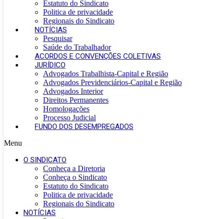
Estatuto do Sindicato
Politica de privacidade
Regionais do Sindicato
NOTÍCIAS
Pesquisar
Saúde do Trabalhador
ACORDOS E CONVENÇÕES COLETIVAS
JURÍDICO
Advogados Trabalhista-Capital e Região
Advogados Previdenciários-Capital e Região
Advogados Interior
Direitos Permanentes
Homologações
Processo Judicial
FUNDO DOS DESEMPREGADOS
Menu
O SINDICATO
Conheça a Diretoria
Conheça o Sindicato
Estatuto do Sindicato
Politica de privacidade
Regionais do Sindicato
NOTÍCIAS