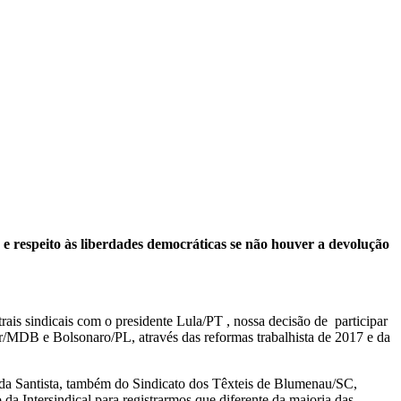
 e respeito às liberdades democráticas se não houver a devolução
trais sindicais com o presidente Lula/PT , nossa decisão de participar
mer/MDB e Bolsonaro/PL, através das reformas trabalhista de 2017 e da
ada Santista, também do Sindicato dos Têxteis de Blumenau/SC,
a Intersindical para registrarmos que diferente da maioria das