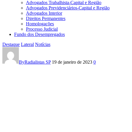
Advogados Trabalhista-Capital e Região
Advogados Previdenciários-Capital e Região
Advogados Interior
Direitos Permanentes
Homologações
Processo Judicial
Fundo dos Desempregados
Destaque
Lateral
Notícias
Não
há
By
Radialistas SP
19 de janeiro de 2023
0
o
que
esperar:
a
revogaçao
das