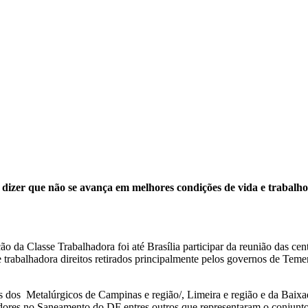
 dizer que não se avança em melhores condições de vida e trabalho
ão da Classe Trabalhadora foi até Brasília participar da reunião das cen
se trabalhadora direitos retirados principalmente pelos governos de Te
s dos Metalúrgicos de Campinas e região/, Limeira e região e da Baix
ores no Saneamento do DF entres outros que representaram o conjunto d