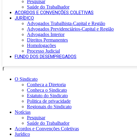
Pesquisar
Saúde do Trabalhador
ACORDOS E CONVENÇÕES COLETIVAS
JURÍDICO
Advogados Trabalhista-Capital e Região
Advogados Previdenciários-Capital e Região
Advogados Interior
Direitos Permanentes
Homologações
Processo Judicial
FUNDO DOS DESEMPREGADOS
f
O Sindicato
Conheça a Diretoria
Conheça o Sindicato
Estatuto do Sindicato
Politica de privacidade
Regionais do Sindicato
Notícias
Pesquisar
Saúde do Trabalhador
Acordos e Convenções Coletivas
Jurídico