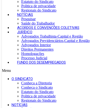
Estatuto do Sindicato
Politica de privacidade
Regionais do Sindicato
NOTÍCIAS
Pesquisar
Saúde do Trabalhador
ACORDOS E CONVENÇÕES COLETIVAS
JURÍDICO
Advogados Trabalhista-Capital e Região
Advogados Previdenciários-Capital e Região
Advogados Interior
Direitos Permanentes
Homologações
Processo Judicial
FUNDO DOS DESEMPREGADOS
Menu
O SINDICATO
Conheça a Diretoria
Conheça o Sindicato
Estatuto do Sindicato
Politica de privacidade
Regionais do Sindicato
NOTÍCIAS