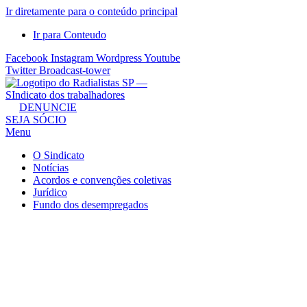
Ir diretamente para o conteúdo principal
Ir para Conteudo
Facebook
Instagram
Wordpress
Youtube
Twitter
Broadcast-tower
Sindicato
DENUNCIE
SEJA SÓCIO
dos
Menu
Radialistas
de
O Sindicato
São
Notícias
Acordos e convenções coletivas
Paulo
Jurídico
–
Fundo dos desempregados
Sindicato
dos
Radialistas
...