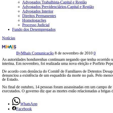
Advogados Trabalhista-Capital e Região
Advogados Previdenciários-Capital e Região
Advogados Interior
Direitos Permanentes
Homologações
Processo Judicial
Fundo dos Desempregados
Notícias
Na
ONU,
By
Mhais Comunicação
8 de novembro de 2010
0
As autoridades hondurenhas continuam negando que tenha ocorrido u
Honduras
interina. Em novembro, foi realizada uma nova eleição e Porfirio Pep
não
De acordo com denúncia do Comitê de Familiares de Detentos Desapar
denunciou a existência de um esquadrão da morte no país. Pelo menos
de Estado.
explicou
No final de outubro, 14 pessoas foram assassinadas em um campo de 
violações
executados. O governo diz que as mortes estão relacionadas a brigas 
de
WhatsApp
direitos
Facebook