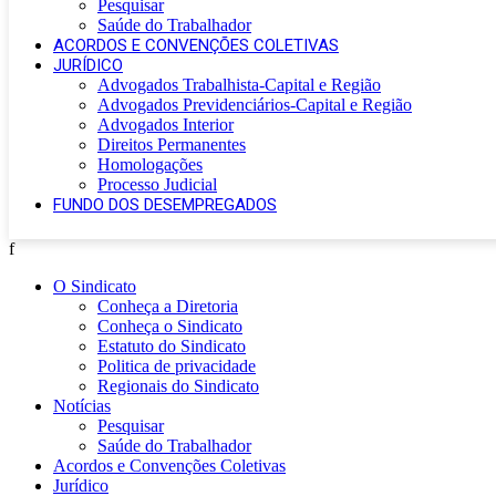
Pesquisar
Saúde do Trabalhador
ACORDOS E CONVENÇÕES COLETIVAS
JURÍDICO
Advogados Trabalhista-Capital e Região
Advogados Previdenciários-Capital e Região
Advogados Interior
Direitos Permanentes
Homologações
Processo Judicial
FUNDO DOS DESEMPREGADOS
f
O Sindicato
Conheça a Diretoria
Conheça o Sindicato
Estatuto do Sindicato
Politica de privacidade
Regionais do Sindicato
Notícias
Pesquisar
Saúde do Trabalhador
Acordos e Convenções Coletivas
Jurídico