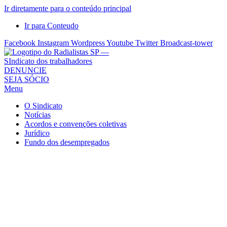
Ir diretamente para o conteúdo principal
Ir para Conteudo
Facebook
Instagram
Wordpress
Youtube
Twitter
Broadcast-tower
Sindicato
DENUNCIE
SEJA SÓCIO
dos
Menu
Radialistas
de
O Sindicato
São
Notícias
Acordos e convenções coletivas
Paulo
Jurídico
–
Fundo dos desempregados
Sindicato
dos
Radialistas
...