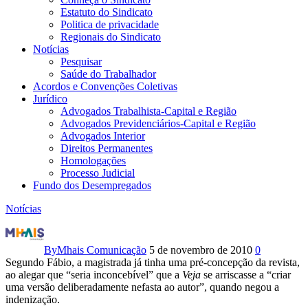
Estatuto do Sindicato
Politica de privacidade
Regionais do Sindicato
Notícias
Pesquisar
Saúde do Trabalhador
Acordos e Convenções Coletivas
Jurídico
Advogados Trabalhista-Capital e Região
Advogados Previdenciários-Capital e Região
Advogados Interior
Direitos Permanentes
Homologações
Processo Judicial
Fundo dos Desempregados
Notícias
Veja:
filho
By
Mhais Comunicação
5 de novembro de 2010
0
Segundo Fábio, a magistrada já tinha uma pré-concepção da revista,
de
ao alegar que “seria inconcebível” que a
Veja
se arriscasse a “criar
uma versão deliberadamente nefasta ao autor”, quando negou a
Lula
indenização.