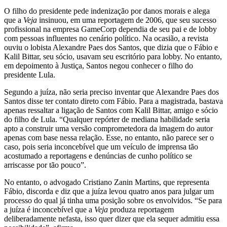
alega
O filho do presidente pede indenização por danos morais e alega
que a
Veja
insinuou, em uma reportagem de 2006, que seu sucesso
que
profissional na empresa GameCorp dependia de seu pai e de lobby
com pessoas influentes no cenário político. Na ocasião, a revista
ouviu o lobista Alexandre Paes dos Santos, que dizia que o Fábio e
juíza
Kalil Bittar, seu sócio, usavam seu escritório para lobby. No entanto,
em depoimento à Justiça, Santos negou conhecer o filho do
defende
presidente Lula.
revista
Segundo a juíza, não seria preciso inventar que Alexandre Paes dos
Santos disse ter contato direto com Fábio. Para a magistrada, bastava
e
apenas ressaltar a ligação de Santos com Kalil Bittar, amigo e sócio
do filho de Lula. “Qualquer repórter de mediana habilidade seria
pede
apto a construir uma versão comprometedora da imagem do autor
apenas com base nessa relação. Esse, no entanto, não parece ser o
troca
caso, pois seria inconcebível que um veículo de imprensa tão
acostumado a reportagens e denúncias de cunho político se
de
arriscasse por tão pouco”.
relatora
No entanto, o advogado Cristiano Zanin Martins, que representa
Fábio, discorda e diz que a juíza levou quatro anos para julgar um
em
processo do qual já tinha uma posição sobre os envolvidos. “Se para
a juíza é inconcebível que a
Veja
produza reportagem
ação
deliberadamente nefasta, isso quer dizer que ela sequer admitiu essa