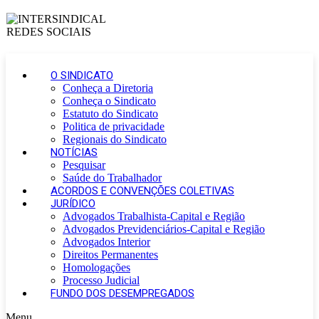
O SINDICATO
Conheça a Diretoria
Conheça o Sindicato
Estatuto do Sindicato
Politica de privacidade
Regionais do Sindicato
NOTÍCIAS
Pesquisar
Saúde do Trabalhador
ACORDOS E CONVENÇÕES COLETIVAS
JURÍDICO
Advogados Trabalhista-Capital e Região
Advogados Previdenciários-Capital e Região
Advogados Interior
Direitos Permanentes
Homologações
Processo Judicial
FUNDO DOS DESEMPREGADOS
Menu