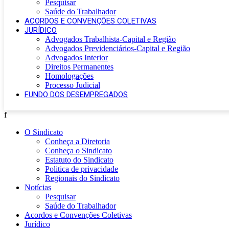
Pesquisar
Saúde do Trabalhador
ACORDOS E CONVENÇÕES COLETIVAS
JURÍDICO
Advogados Trabalhista-Capital e Região
Advogados Previdenciários-Capital e Região
Advogados Interior
Direitos Permanentes
Homologações
Processo Judicial
FUNDO DOS DESEMPREGADOS
f
O Sindicato
Conheça a Diretoria
Conheça o Sindicato
Estatuto do Sindicato
Politica de privacidade
Regionais do Sindicato
Notícias
Pesquisar
Saúde do Trabalhador
Acordos e Convenções Coletivas
Jurídico