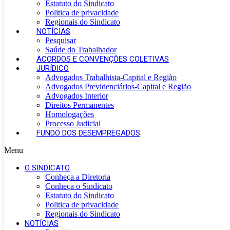
Estatuto do Sindicato
Politica de privacidade
Regionais do Sindicato
NOTÍCIAS
Pesquisar
Saúde do Trabalhador
ACORDOS E CONVENÇÕES COLETIVAS
JURÍDICO
Advogados Trabalhista-Capital e Região
Advogados Previdenciários-Capital e Região
Advogados Interior
Direitos Permanentes
Homologações
Processo Judicial
FUNDO DOS DESEMPREGADOS
Menu
O SINDICATO
Conheça a Diretoria
Conheça o Sindicato
Estatuto do Sindicato
Politica de privacidade
Regionais do Sindicato
NOTÍCIAS