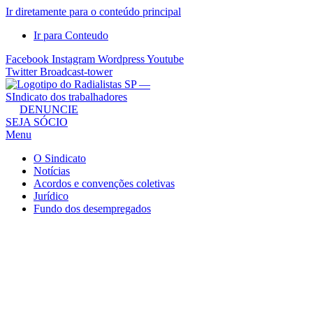
Ir diretamente para o conteúdo principal
Ir para Conteudo
Facebook
Instagram
Wordpress
Youtube
Twitter
Broadcast-tower
Sindicato
DENUNCIE
SEJA SÓCIO
dos
Menu
Radialistas
de
O Sindicato
São
Notícias
Acordos e convenções coletivas
Paulo
Jurídico
–
Fundo dos desempregados
Sindicato
dos
Radialistas
...