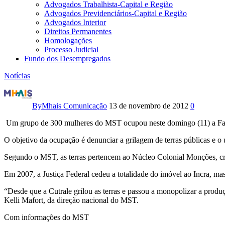
Advogados Trabalhista-Capital e Região
Advogados Previdenciários-Capital e Região
Advogados Interior
Direitos Permanentes
Homologações
Processo Judicial
Fundo dos Desempregados
Notícias
Mulheres
do
By
Mhais Comunicação
13 de novembro de 2012
0
MST
Um grupo de 300 mulheres do MST ocupou neste domingo (11) a Fazen
ocupam
O objetivo da ocupação é denunciar a grilagem de terras públicas e o 
Segundo o MST, as terras pertencem ao Núcleo Colonial Monções, cria
fazenda
Em 2007, a Justiça Federal cedeu a totalidade do imóvel ao Incra, ma
da
“Desde que a Cutrale grilou as terras e passou a monopolizar a produç
Cutrale
Kelli Mafort, da direção nacional do MST.
no
Com informações do MST