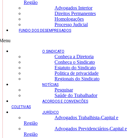
Região
Advogados Interior
Direitos Permanentes
Homologações
Processo Judicial
FUNDO DOS DESEMPREGADOS
Menu
O SINDICATO
Conheça a Diretoria
Conheça o Sindicato
Estatuto do Sindicato
Politica de privacidade
Regionais do Sindicato
NOTÍCIAS
Pesquisar
Saúde do Trabalhador
ACORDOS E CONVENÇÕES
COLETIVAS
JURÍDICO
Advogados Trabalhista-Capital e
Região
Advogados Previdenciários-Capital e
Região