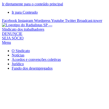
Ir diretamente para o conteúdo principal
Ir para Conteudo
Facebook
Instagram
Wordpress
Youtube
Twitter
Broadcast-tower
Sindicato
DENUNCIE
SEJA SÓCIO
dos
Menu
Radialistas
de
O Sindicato
São
Notícias
Acordos e convenções coletivas
Paulo
Jurídico
–
Fundo dos desempregados
Sindicato
dos
Radialistas
...