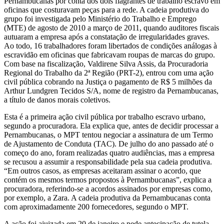
Pernambucanas por conta dos dois flagrantes de trabalho escravo em
oficinas que costuravam peças para a rede. A cadeia produtiva do
pede
grupo foi investigada pelo Ministério do Trabalho e Emprego
(MTE) de agosto de 2010 a março de 2011, quando auditores fiscais
R$
autuaram a empresa após a constatação de irregularidades graves.
Ao todo, 16 trabalhadores foram libertados de condições análogas à
5
escravidão em oficinas que fabricavam roupas de marcas do grupo.
Com base na fiscalização, Valdirene Silva Assis, da Procuradoria
milhões
Regional do Trabalho da 2ª Região (PRT-2), entrou com uma ação
civil pública cobrando na Justiça o pagamento de R$ 5 milhões da
por
Arthur Lundgren Tecidos S/A, nome de registro da Pernambucanas,
a título de danos morais coletivos.
exploração
Esta é a primeira ação civil pública por trabalho escravo urbano,
de
segundo a procuradora. Ela explica que, antes de decidir processar a
Pernambucanas, o MPT tentou negociar a assinatura de um Termo
escravos
de Ajustamento de Conduta (TAC). De julho do ano passado até o
começo do ano, foram realizadas quatro audiências, mas a empresa
se recusou a assumir a responsabilidade pela sua cadeia produtiva.
“Em outros casos, as empresas aceitaram assinar o acordo, que
contém os mesmos termos propostos à Pernambucanas”, explica a
procuradora, referindo-se a acordos assinados por empresas como,
por exemplo, a Zara. A cadeia produtiva da Pernambucanas conta
com aproximadamente 200 fornecedores, segundo o MPT.
A ação foi ajuizada em 20 de janeiro e pede antecipação de tutela,