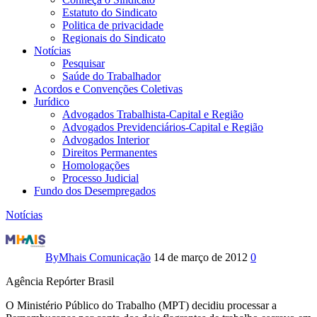
Estatuto do Sindicato
Politica de privacidade
Regionais do Sindicato
Notícias
Pesquisar
Saúde do Trabalhador
Acordos e Convenções Coletivas
Jurídico
Advogados Trabalhista-Capital e Região
Advogados Previdenciários-Capital e Região
Advogados Interior
Direitos Permanentes
Homologações
Processo Judicial
Fundo dos Desempregados
Notícias
MPT
processa
By
Mhais Comunicação
14 de março de 2012
0
Pernambucanas
Agência Repórter Brasil
e
O Ministério Público do Trabalho (MPT) decidiu processar a