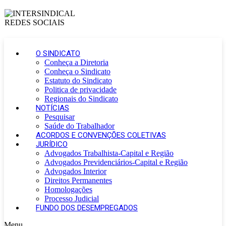
O SINDICATO
Conheça a Diretoria
Conheça o Sindicato
Estatuto do Sindicato
Politica de privacidade
Regionais do Sindicato
NOTÍCIAS
Pesquisar
Saúde do Trabalhador
ACORDOS E CONVENÇÕES COLETIVAS
JURÍDICO
Advogados Trabalhista-Capital e Região
Advogados Previdenciários-Capital e Região
Advogados Interior
Direitos Permanentes
Homologações
Processo Judicial
FUNDO DOS DESEMPREGADOS
Menu