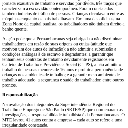
jornada exaustiva de trabalho e servidão por dívida, três traços que
caracterizam a escravidão contemporânea. Foram constatados
também indícios de tráfico de pessoas. Crianças circulavam entre as
máquinas enquanto os pais trabalhavam. Em uma das oficinas, na
Zona Norte da capital paulista, os trabalhadores não tinham direito a
banho quente.
A ação pede que a Pernambucanas seja obrigada a não discriminar
trabalhadores em razão de suas origens ou etnias (atitude que
motivou um dos autos de infração); a não admitir a submissão a
condições análogas à de escravo e degradantes; a garantir que
tenham seus contratos de trabalho devidamente registrados em
Carteira de Trabalho e Previdência Social (CTPS); a não admitir o
trabalho de pessoas menores de 16 anos e proibir a permanência de
crianças nos ambientes de trabalho; e a garantir meio ambiente de
trabalho adequado, a segurança e saúde do trabalhador, entre outros
prontos.
Responsabilização
Na avaliação dos integrantes da Superintendência Regional do
Trabalho e Emprego de São Paulo (SRTE/SP) que coordenaram as
investigações, a responsabilidade trabalhista é da Pernambucanas. O
MTE lavrou 41 autos contra a empresa – cada auto se refere a uma
irregularidade constatada.