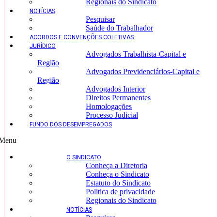
Regionais do Sindicato
NOTÍCIAS
Pesquisar
Saúde do Trabalhador
ACORDOS E CONVENÇÕES COLETIVAS
JURÍDICO
Advogados Trabalhista-Capital e
Região
Advogados Previdenciários-Capital e
Região
Advogados Interior
Direitos Permanentes
Homologações
Processo Judicial
FUNDO DOS DESEMPREGADOS
Menu
O SINDICATO
Conheça a Diretoria
Conheça o Sindicato
Estatuto do Sindicato
Politica de privacidade
Regionais do Sindicato
NOTÍCIAS