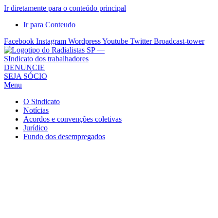
Ir diretamente para o conteúdo principal
Ir para Conteudo
Facebook
Instagram
Wordpress
Youtube
Twitter
Broadcast-tower
Sindicato
DENUNCIE
SEJA SÓCIO
dos
Menu
Radialistas
de
O Sindicato
São
Notícias
Acordos e convenções coletivas
Paulo
Jurídico
–
Fundo dos desempregados
Sindicato
dos
Radialistas
...