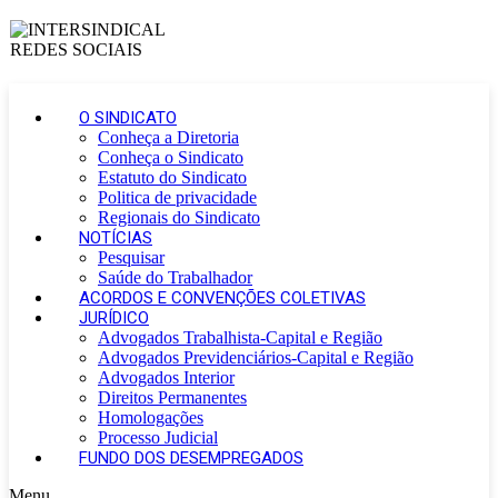
O SINDICATO
Conheça a Diretoria
Conheça o Sindicato
Estatuto do Sindicato
Politica de privacidade
Regionais do Sindicato
NOTÍCIAS
Pesquisar
Saúde do Trabalhador
ACORDOS E CONVENÇÕES COLETIVAS
JURÍDICO
Advogados Trabalhista-Capital e Região
Advogados Previdenciários-Capital e Região
Advogados Interior
Direitos Permanentes
Homologações
Processo Judicial
FUNDO DOS DESEMPREGADOS
Menu