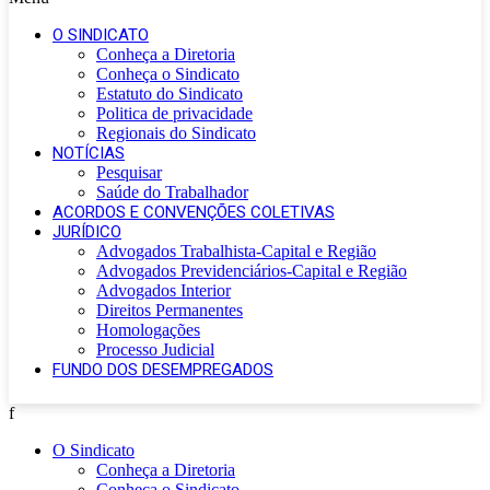
O SINDICATO
Conheça a Diretoria
Conheça o Sindicato
Estatuto do Sindicato
Politica de privacidade
Regionais do Sindicato
NOTÍCIAS
Pesquisar
Saúde do Trabalhador
ACORDOS E CONVENÇÕES COLETIVAS
JURÍDICO
Advogados Trabalhista-Capital e Região
Advogados Previdenciários-Capital e Região
Advogados Interior
Direitos Permanentes
Homologações
Processo Judicial
FUNDO DOS DESEMPREGADOS
f
O Sindicato
Conheça a Diretoria
Conheça o Sindicato