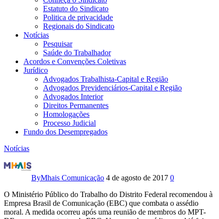
Estatuto do Sindicato
Politica de privacidade
Regionais do Sindicato
Notícias
Pesquisar
Saúde do Trabalhador
Acordos e Convenções Coletivas
Jurídico
Advogados Trabalhista-Capital e Região
Advogados Previdenciários-Capital e Região
Advogados Interior
Direitos Permanentes
Homologações
Processo Judicial
Fundo dos Desempregados
Notícias
MPT-
DF
By
Mhais Comunicação
4 de agosto de 2017
0
notifica
O Ministério Público do Trabalho do Distrito Federal recomendou à
Empresa Brasil de Comunicação (EBC) que combata o assédio
EBC
moral. A medida ocorreu após uma reunião de membros do MPT-