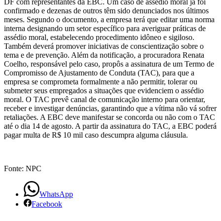
DF com representantes da EBC. Um caso de assédio moral já foi
por
confirmado e dezenas de outros têm sido denunciados nos últimos
meses. Segundo o documento, a empresa terá que editar uma norma
assédio
interna designando um setor específico para averiguar práticas de
assédio moral, estabelecendo procedimento idôneo e sigiloso.
Também deverá promover iniciativas de conscientização sobre o
moral
tema e de prevenção. Além da notificação, a procuradora Renata
Coelho, responsável pelo caso, propôs a assinatura de um Termo de
Compromisso de Ajustamento de Conduta (TAC), para que a
empresa se comprometa formalmente a não permitir, tolerar ou
submeter seus empregados a situações que evidenciem o assédio
moral. O TAC prevê canal de comunicação interno para orientar,
receber e investigar denúncias, garantindo que a vítima não vá sofrer
retaliações. A EBC deve manifestar se concorda ou não com o TAC
até o dia 14 de agosto. A partir da assinatura do TAC, a EBC poderá
pagar multa de R$ 10 mil caso descumpra alguma cláusula.
Fonte: NPC
WhatsApp
Facebook