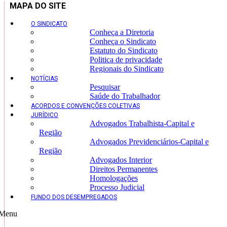
MAPA DO SITE
O SINDICATO
Conheça a Diretoria
Conheça o Sindicato
Estatuto do Sindicato
Politica de privacidade
Regionais do Sindicato
NOTÍCIAS
Pesquisar
Saúde do Trabalhador
ACORDOS E CONVENÇÕES COLETIVAS
JURÍDICO
Advogados Trabalhista-Capital e
Região
Advogados Previdenciários-Capital e
Região
Advogados Interior
Direitos Permanentes
Homologações
Processo Judicial
FUNDO DOS DESEMPREGADOS
Menu