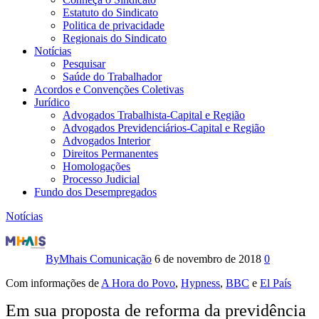
Estatuto do Sindicato
Politica de privacidade
Regionais do Sindicato
Notícias
Pesquisar
Saúde do Trabalhador
Acordos e Convenções Coletivas
Jurídico
Advogados Trabalhista-Capital e Região
Advogados Previdenciários-Capital e Região
Advogados Interior
Direitos Permanentes
Homologações
Processo Judicial
Fundo dos Desempregados
Notícias
Modelo
de
By
Mhais Comunicação
6 de novembro de 2018
0
Previdência,
Com informações de
A Hora do Povo
,
Hypness
,
BBC
e
El País
que
Em sua proposta de reforma da previdência