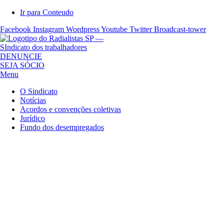
Ir para Conteudo
Facebook
Instagram
Wordpress
Youtube
Twitter
Broadcast-tower
S
DENUNCIE
i
SEJA SÓCIO
n
Menu
d
O Sindicato
i
Notícias
c
Acordos e convenções coletivas
a
Jurídico
t
Fundo dos desempregados
o
d
o
s
R
a
d
i
a
l
i