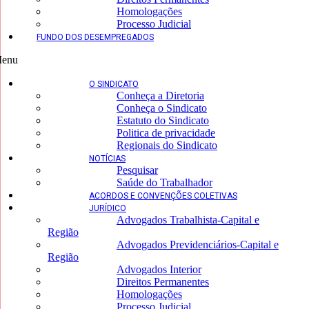
Homologações
Processo Judicial
FUNDO DOS DESEMPREGADOS
enu
O SINDICATO
Conheça a Diretoria
Conheça o Sindicato
Estatuto do Sindicato
Politica de privacidade
Regionais do Sindicato
NOTÍCIAS
Pesquisar
Saúde do Trabalhador
ACORDOS E CONVENÇÕES COLETIVAS
JURÍDICO
Advogados Trabalhista-Capital e
Região
Advogados Previdenciários-Capital e
Região
Advogados Interior
Direitos Permanentes
Homologações
Processo Judicial