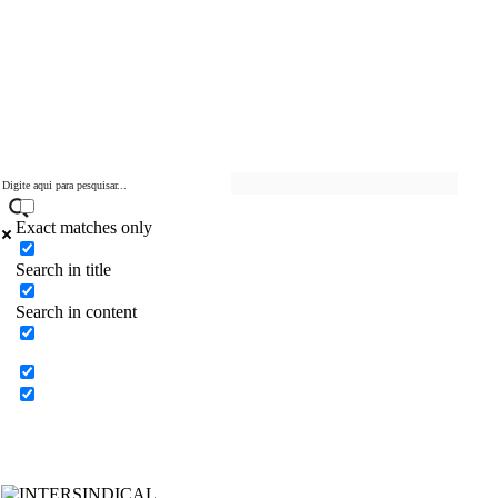
s
t
a
s
d
e
S
ã
o
P
a
u
Exact matches only
l
o
Search in title
–
S
Search in content
i
n
d
i
c
a
t
o
d