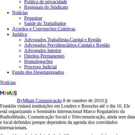
Politica de privacidade
Regionais do Sindicato
Notícias
Pesquisar
Saúde do Trabalhador
Acordos e Convenções Coletivas
Jurídico
Advogados Trabalhista-Capital e Região
Advogados Previdenciários-Capital e Região
Advogados Interior
Direitos Permanentes
Homologações
Processo Judicial
Fundo dos Desempregados
Notícias
F
r
a
By
Mhais Comunicação
8 de outubro de 2010
0
n
Franklin visitará instituições em Londres e Bruxelas até o dia 10. Ele
k
está organizando o Seminário Internacional Marco Regulatório da
l
Radiodifusão, Comunicação Social e Telecomunicação, ainda sem data
i
e local definidos porque dependem da agenda dos convidados
n
internacionais.
M