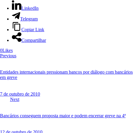
LinkedIn
Telegram
Copiar Link
Compartilhar
0
Likes
Navegação
Previous
de
Post
Entidades internacionais pressionam bancos por diálogo com bancários
em greve
7 de outubro de 2010
Next
Bancários conseguem proposta maior e podem encerrar greve na 4ª
12 de outubro de 2010