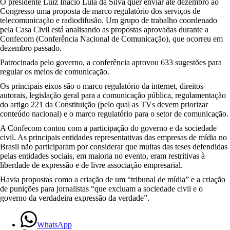
O presidente Luiz Inácio Lula da Silva quer enviar até dezembro ao
a
Congresso uma proposta de marco regulatório dos serviços de
r
telecomunicação e radiodifusão. Um grupo de trabalho coordenado
t
pela Casa Civil está analisando as propostas aprovadas durante a
i
Confecom (Conferência Nacional de Comunicação), que ocorreu em
n
dezembro passado.
s
v
Patrocinada pelo governo, a conferência aprovou 633 sugestões para
a
regular os meios de comunicação.
i
à
Os principais eixos são o marco regulatório da internet, direitos
E
autorais, legislação geral para a comunicação pública, regulamentação
u
do artigo 221 da Constituição (pelo qual as TVs devem priorizar
r
conteúdo nacional) e o marco regulatório para o setor de comunicação.
o
A Confecom contou com a participação do governo e da sociedade
p
civil. As principais entidades representativas das empresas de mídia no
a
Brasil não participaram por considerar que muitas das teses defendidas
t
pelas entidades sociais, em maioria no evento, eram restritivas à
r
liberdade de expressão e de livre associação empresarial.
a
t
Havia propostas como a criação de um “tribunal de mídia” e a criação
a
de punições para jornalistas “que excluam a sociedade civil e o
r
governo da verdadeira expressão da verdade”.
d
e
r
WhatsApp