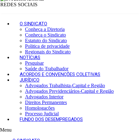
o
s
R
a
O SINDICATO
d
Conheça a Diretoria
i
Conheça o Sindicato
a
Estatuto do Sindicato
l
Politica de privacidade
i
Regionais do Sindicato
s
NOTÍCIAS
t
Pesquisar
a
Saúde do Trabalhador
s
ACORDOS E CONVENÇÕES COLETIVAS
.
JURÍDICO
.
Advogados Trabalhista-Capital e Região
.
Advogados Previdenciários-Capital e Região
Advogados Interior
Direitos Permanentes
Homologações
Processo Judicial
FUNDO DOS DESEMPREGADOS
Menu