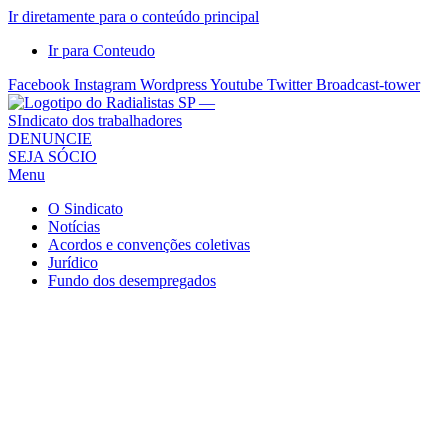
Ir diretamente para o conteúdo principal
Ir para Conteudo
Facebook
Instagram
Wordpress
Youtube
Twitter
Broadcast-tower
Sindicato
DENUNCIE
SEJA SÓCIO
dos
Menu
Radialistas
de
O Sindicato
São
Notícias
Acordos e convenções coletivas
Paulo
Jurídico
–
Fundo dos desempregados
Sindicato
dos
Radialistas
...