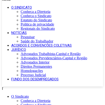
O SINDICATO
Conheça a Diretoria
Conheça o Sindicato
Estatuto do Sindicato
Politica de privacidade
Regionais do Sindicato
NOTÍCIAS
Pesquisar
Saúde do Trabalhador
ACORDOS E CONVENÇÕES COLETIVAS
JURÍDICO
Advogados Trabalhista-Capital e Região
Advogados Previdenciários-Capital e Região
Advogados Interior
Direitos Permanentes
Homologações
Processo Judicial
FUNDO DOS DESEMPREGADOS
f
O Sindicato
Conheça a Diretoria
Conheça o Sindicato