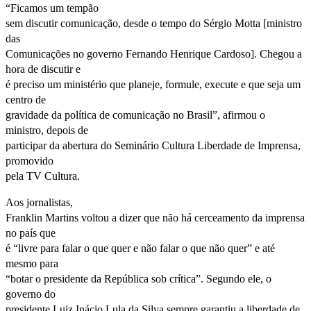
“Ficamos um tempão
Ministério
sem discutir comunicação, desde o tempo do Sérgio Motta [ministro
das
das
Comunicações no governo Fernando Henrique Cardoso]. Chegou a
Comunicações
hora de discutir e
é preciso um ministério que planeje, formule, execute e que seja um
e
centro de
gravidade da política de comunicação no Brasil”, afirmou o
diz
ministro, depois de
que
participar da abertura do Seminário Cultura Liberdade de Imprensa,
promovido
não
pela TV Cultura.
há
Aos jornalistas,
Franklin Martins voltou a dizer que não há cerceamento da imprensa
cerceamento
no país que
da
é “livre para falar o que quer e não falar o que não quer” e até
mesmo para
imprensa
“botar o presidente da República sob crítica”. Segundo ele, o
governo do
presidente Luiz Inácio Lula da Silva sempre garantiu a liberdade de