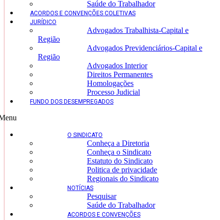
Saúde do Trabalhador
ACORDOS E CONVENÇÕES COLETIVAS
JURÍDICO
Advogados Trabalhista-Capital e
Região
Advogados Previdenciários-Capital e
Região
Advogados Interior
Direitos Permanentes
Homologações
Processo Judicial
FUNDO DOS DESEMPREGADOS
Menu
O SINDICATO
Conheça a Diretoria
Conheça o Sindicato
Estatuto do Sindicato
Politica de privacidade
Regionais do Sindicato
NOTÍCIAS
Pesquisar
Saúde do Trabalhador
ACORDOS E CONVENÇÕES