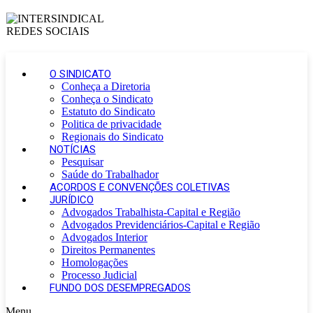
O SINDICATO
Conheça a Diretoria
Conheça o Sindicato
Estatuto do Sindicato
Politica de privacidade
Regionais do Sindicato
NOTÍCIAS
Pesquisar
Saúde do Trabalhador
ACORDOS E CONVENÇÕES COLETIVAS
JURÍDICO
Advogados Trabalhista-Capital e Região
Advogados Previdenciários-Capital e Região
Advogados Interior
Direitos Permanentes
Homologações
Processo Judicial
FUNDO DOS DESEMPREGADOS
Menu