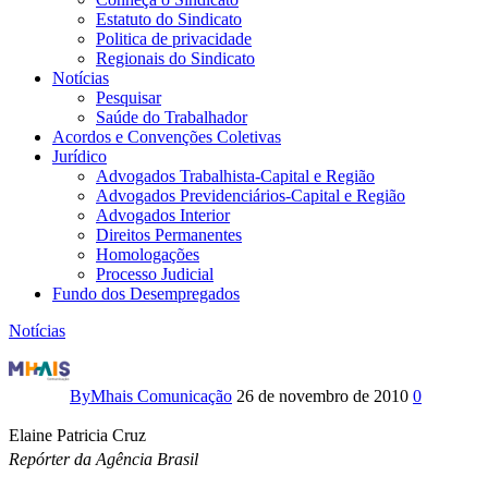
Estatuto do Sindicato
Politica de privacidade
Regionais do Sindicato
Notícias
Pesquisar
Saúde do Trabalhador
Acordos e Convenções Coletivas
Jurídico
Advogados Trabalhista-Capital e Região
Advogados Previdenciários-Capital e Região
Advogados Interior
Direitos Permanentes
Homologações
Processo Judicial
Fundo dos Desempregados
Notícias
Franklin
defende
By
Mhais Comunicação
26 de novembro de 2010
0
refundação
Elaine Patricia Cruz
Repórter da Agência Brasil
do