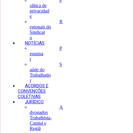
P
olitica de
privacidad
e
R
egionais do
Sindicat
o
NOTÍCIAS
P
esquisa
r
S
aúde do
Trabalhado
r
ACORDOS E
CONVENÇÕES
COLETIVAS
JURÍDICO
A
dvogados
Trabalhista-
Capital e
Regiã