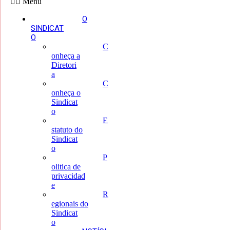
Menu
O
SINDICAT
O
C
onheça a
Diretori
a
C
onheça o
Sindicat
o
E
statuto do
Sindicat
o
P
olitica de
privacidad
e
R
egionais do
Sindicat
o