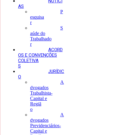
NOTÍCI
AS
P
esquisa
r
S
aúde do
Trabalhado
r
ACORD
OS E CONVENÇÕES
COLETIVA
S
JURÍDIC
O
A
dvogados
Trabalhista-
Capital e
Regiã
o
A
dvogados
Previdenciários-
Capital e