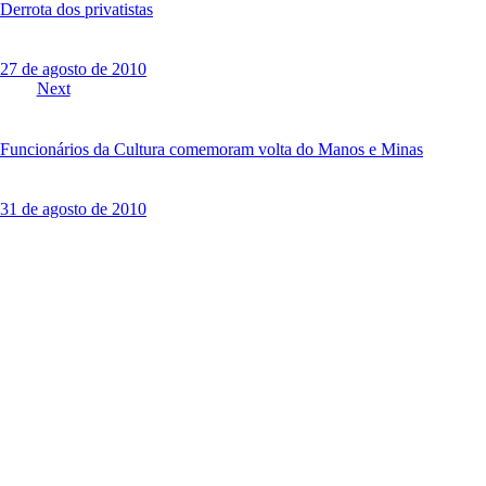
q
Derrota dos privatistas
u
i
s
27 de agosto de 2010
t
Next
a
s
Funcionários da Cultura comemoram volta do Manos e Minas
31 de agosto de 2010