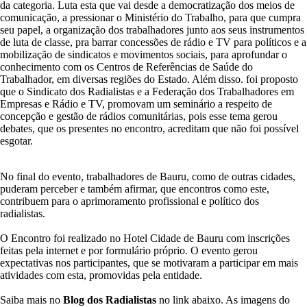
o
da categoria. Luta esta que vai desde a democratização dos meios de
I
comunicação, a pressionar o Ministério do Trabalho, para que cumpra
n
seu papel, a organização dos trabalhadores junto aos seus instrumentos
t
de luta de classe, pra barrar concessões de rádio e TV para políticos e a
e
mobilização de sindicatos e movimentos sociais, para aprofundar o
r
conhecimento com os Centros de Referências de Saúde do
i
Trabalhador, em diversas regiões do Estado. Além disso. foi proposto
o
que o Sindicato dos Radialistas e a Federação dos Trabalhadores em
r
Empresas e Rádio e TV, promovam um seminário a respeito de
a
concepção e gestão de rádios comunitárias, pois esse tema gerou
p
debates, que os presentes no encontro, acreditam que não foi possível
o
esgotar.
n
t
a
No final do evento, trabalhadores de Bauru, como de outras cidades,
o
puderam perceber e também afirmar, que encontros como este,
r
contribuem para o aprimoramento profissional e político dos
g
radialistas.
a
n
O Encontro foi realizado no Hotel Cidade de Bauru com inscrições
i
feitas pela internet e por formulário próprio. O evento gerou
z
expectativas nos participantes, que se motivaram a participar em mais
a
atividades com esta, promovidas pela entidade.
ç
ã
Saiba mais no
Blog dos Radialistas
no link abaixo. As imagens do