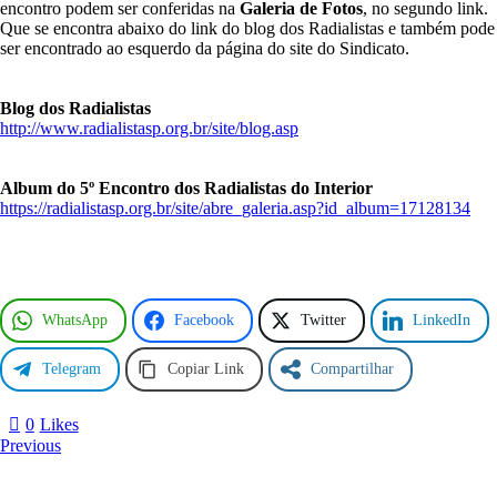
o
encontro podem ser conferidas na
Galeria de Fotos
, no segundo link.
d
Que se encontra abaixo do link do blog dos Radialistas e também pode
a
ser encontrado ao esquerdo da página do site do Sindicato.
c
l
a
Blog dos Radialistas
s
http://www.radialistasp.org.br/site/blog.asp
s
e
p
Album do 5º Encontro dos Radialistas do Interior
r
https://radialistasp.org.br/site/abre_galeria.asp?id_album=17128134
a
a
v
a
n
WhatsApp
Facebook
Twitter
LinkedIn
ç
a
r
Telegram
Copiar Link
Compartilhar
n
a
s
0
Likes
c
Navegação
Previous
o
de
n
Post