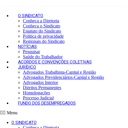
O SINDICATO
Conheça a Diretoria
Conheça o Sindicato
Estatuto do Sindicato
Politica de privacidade
Regionais do Sindicato
NOTÍCIAS
Pesquisar
Saúde do Trabalhador
ACORDOS E CONVENÇÕES COLETIVAS
JURÍDICO
Advogados Trabalhista-Capital e Região
Advogados Previdenciários-Capital e Região
Advogados Interior
Direitos Permanentes
Homologações
Processo Judicial
FUNDO DOS DESEMPREGADOS
Menu
O SINDICATO
Conheça a Diretoria