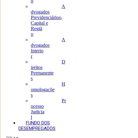
o
A
dvogados
Previdenciários-
Capital e
Regiã
o
A
dvogados
Interio
r
D
ireitos
Permanente
s
H
omologaçõe
s
Pr
ocesso
Judicia
l
FUNDO DOS
DESEMPREGADOS