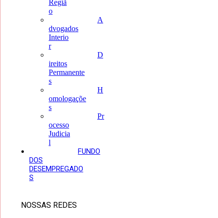
Regiã
o
A
dvogados
Interio
r
D
ireitos
Permanente
s
H
omologaçõe
s
Pr
ocesso
Judicia
l
FUNDO
DOS
DESEMPREGADO
S
NOSSAS REDES