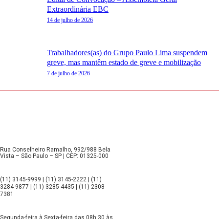
Extraordinária EBC
14 de julho de 2026
Trabalhadores(as) do Grupo Paulo Lima suspendem
greve, mas mantêm estado de greve e mobilização
7 de julho de 2026
Rua Conselheiro Ramalho, 992/988 Bela
Vista – São Paulo – SP | CEP: 01325-000
(11) 3145-9999 | (11) 3145-2222 | (11)
3284-9877 | (11) 3285-4435 | (11) 2308-
7381
Segunda-feira à Sexta-feira das 08h:30 às