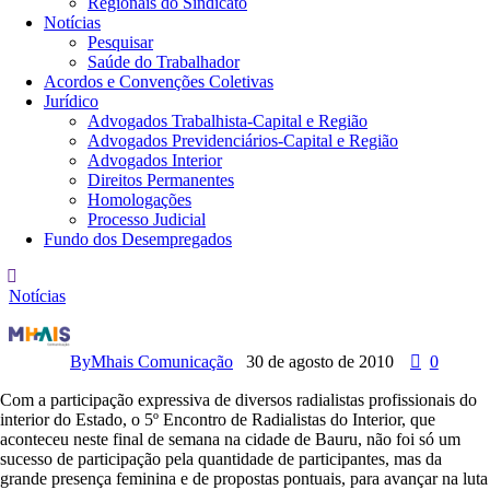
Regionais do Sindicato
Notícias
Pesquisar
Saúde do Trabalhador
Acordos e Convenções Coletivas
Jurídico
Advogados Trabalhista-Capital e Região
Advogados Previdenciários-Capital e Região
Advogados Interior
Direitos Permanentes
Homologações
Processo Judicial
Fundo dos Desempregados
Notícias
E
n
c
By
Mhais Comunicação
30 de agosto de 2010
0
o
n
Com a participação expressiva de diversos radialistas profissionais do
t
interior do Estado, o 5º Encontro de Radialistas do Interior, que
r
aconteceu neste final de semana na cidade de Bauru, não foi só um
o
sucesso de participação pela quantidade de participantes, mas da
d
grande presença feminina e de propostas pontuais, para avançar na luta