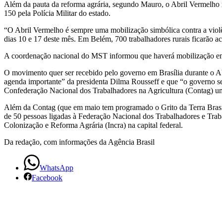
Além da pauta da reforma agrária, segundo Mauro, o Abril Vermelho
Massacre
150 pela Polícia Militar do estado.
de
“O Abril Vermelho é sempre uma mobilização simbólica contra a vi
dias 10 e 17 deste mês. Em Belém, 700 trabalhadores rurais ficarão a
Carajás
A coordenação nacional do MST informou que haverá mobilização em 
O movimento quer ser recebido pelo governo em Brasília durante o Abr
agenda importante” da presidenta Dilma Rousseff e que “o governo se
Confederação Nacional dos Trabalhadores na Agricultura (Contag) um
Além da Contag (que em maio tem programado o Grito da Terra Brasil
de 50 pessoas ligadas à Federação Nacional dos Trabalhadores e Traba
Colonização e Reforma Agrária (Incra) na capital federal.
Da redação, com informações da Agência Brasil
WhatsApp
Facebook