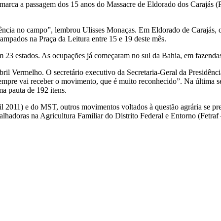
 marca a passagem dos 15 anos do Massacre de Eldorado dos Carajás (P
olência no campo”, lembrou Ulisses Monaças. Em Eldorado de Carajás
campados na Praça da Leitura entre 15 e 19 deste mês.
23 estados. As ocupações já começaram no sul da Bahia, em fazendas 
il Vermelho. O secretário executivo da Secretaria-Geral da Presidência
mpre vai receber o movimento, que é muito reconhecido”. Na última sex
a pauta de 192 itens.
 2011) e do MST, outros movimentos voltados à questão agrária se pre
lhadoras na Agricultura Familiar do Distrito Federal e Entorno (Fetraf 