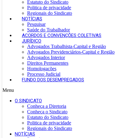
Estatuto do Sindicato
Politica de privacidade
Regionais do Sindicato
NOTÍCIAS
Pesquisar
Saúde do Trabalhador
ACORDOS E CONVENÇÕES COLETIVAS
JURÍDICO
Advogados Trabalhista-Capital e Região
Advogados Previdenciários-Capital e Região
Advogados Interior
Direitos Permanentes
Homologações
Processo Judicial
FUNDO DOS DESEMPREGADOS
Menu
O SINDICATO
Conheça a Diretoria
Conheça o Sindicato
Estatuto do Sindicato
Politica de privacidade
Regionais do Sindicato
NOTÍCIAS