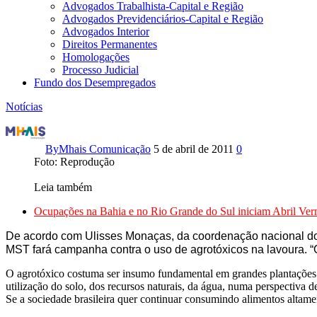
Advogados Trabalhista-Capital e Região
Advogados Previdenciários-Capital e Região
Advogados Interior
Direitos Permanentes
Homologações
Processo Judicial
Fundo dos Desempregados
Notícias
Durante
Abril
By
Mhais Comunicação
5 de abril de 2011
0
Foto: Reprodução
Vermelho,
Leia também
MST
Ocupações na Bahia e no Rio Grande do Sul iniciam Abril Ve
lembra
De acordo com Ulisses Monaças, da coordenação nacional do m
15
MST fará campanha contra o uso de agrotóxicos na lavoura. “
O agrotóxico costuma ser insumo fundamental em grandes plantações.
anos
utilização do solo, dos recursos naturais, da água, numa perspectiva
Se a sociedade brasileira quer continuar consumindo alimentos alta
do