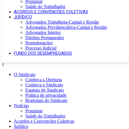
Pesquisar
Saúde do Trabalhador
ACORDOS E CONVENÇÕES COLETIVAS
JURÍDICO
Advogados Trabalhista-Capital e Região
Advogados Previdenciários-Capital e Região
Advogados Interior
Direitos Permanentes
Homologações
Processo Judicial
FUNDO DOS DESEMPREGADOS
f
O Sindicato
Conheça a Diretoria
Conheça o Sindicato
Estatuto do Sindicato
Politica de privacidade
Regionais do Sindicato
Notícias
Pesquisar
Saúde do Trabalhador
Acordos e Convenções Coletivas
Jurídico