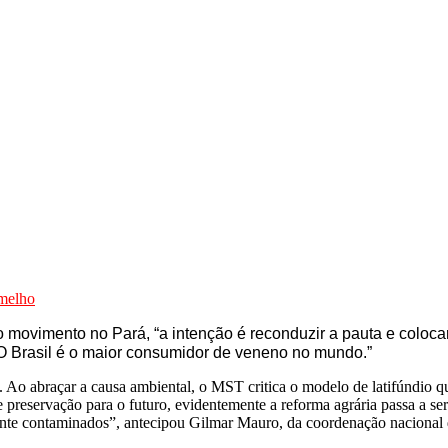
rmelho
ovimento no Pará, “a intenção é reconduzir a pauta e colocar
O Brasil é o maior consumidor de veneno no mundo.”
 Ao abraçar a causa ambiental, o MST critica o modelo de latifúndio q
 de preservação para o futuro, evidentemente a reforma agrária passa a
mente contaminados”, antecipou Gilmar Mauro, da coordenação nacional