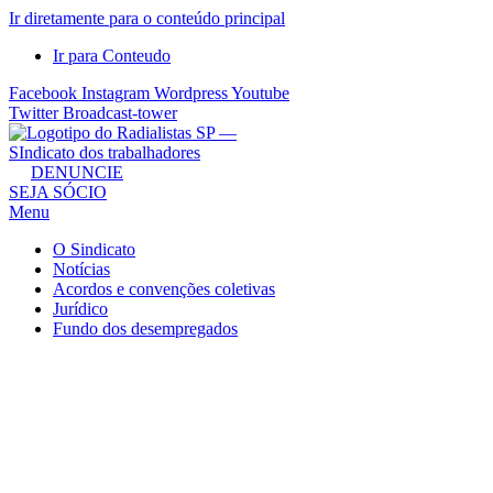
Ir diretamente para o conteúdo principal
Ir para Conteudo
Facebook
Instagram
Wordpress
Youtube
Twitter
Broadcast-tower
Sindicato
DENUNCIE
SEJA SÓCIO
dos
Menu
Radialistas
de
O Sindicato
São
Notícias
Acordos e convenções coletivas
Paulo
Jurídico
–
Fundo dos desempregados
Sindicato
dos
Radialistas
...