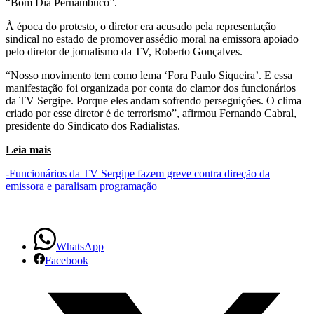
“Bom Dia Pernambuco”.
da
À época do protesto, o diretor era acusado pela representação
sindical no estado de promover assédio moral na emissora apoiado
Globo
pelo diretor de jornalismo da TV, Roberto Gonçalves.
em
“Nosso movimento tem como lema ‘Fora Paulo Siqueira’. E essa
manifestação foi organizada por conta do clamor dos funcionários
Sergipe
da TV Sergipe. Porque eles andam sofrendo perseguições. O clima
criado por esse diretor é de terrorismo”, afirmou Fernando Cabral,
deixa
presidente do Sindicato dos Radialistas.
o
Leia mais
cargo
-Funcionários da TV Sergipe fazem greve contra direção da
emissora e paralisam programação
WhatsApp
Facebook