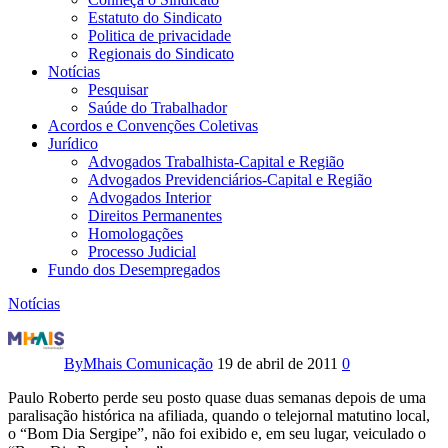
Estatuto do Sindicato
Politica de privacidade
Regionais do Sindicato
Notícias
Pesquisar
Saúde do Trabalhador
Acordos e Convenções Coletivas
Jurídico
Advogados Trabalhista-Capital e Região
Advogados Previdenciários-Capital e Região
Advogados Interior
Direitos Permanentes
Homologações
Processo Judicial
Fundo dos Desempregados
Notícias
Diretor
presidente
By
Mhais Comunicação
19 de abril de 2011
0
de
Paulo Roberto perde seu posto quase duas semanas depois de uma
paralisação histórica na afiliada, quando o telejornal matutino local,
afiliada
o “Bom Dia Sergipe”, não foi exibido e, em seu lugar, veiculado o