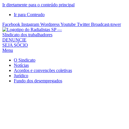
Ir diretamente para o conteúdo principal
Ir para Conteudo
Facebook
Instagram
Wordpress
Youtube
Twitter
Broadcast-tower
Sindicato
DENUNCIE
SEJA SÓCIO
dos
Menu
Radialistas
de
O Sindicato
São
Notícias
Acordos e convenções coletivas
Paulo
Jurídico
–
Fundo dos desempregados
Sindicato
dos
Radialistas
...