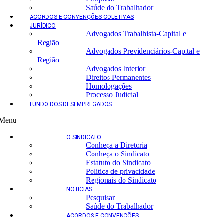
Saúde do Trabalhador
ACORDOS E CONVENÇÕES COLETIVAS
JURÍDICO
Advogados Trabalhista-Capital e
Região
Advogados Previdenciários-Capital e
Região
Advogados Interior
Direitos Permanentes
Homologações
Processo Judicial
FUNDO DOS DESEMPREGADOS
Menu
O SINDICATO
Conheça a Diretoria
Conheça o Sindicato
Estatuto do Sindicato
Politica de privacidade
Regionais do Sindicato
NOTÍCIAS
Pesquisar
Saúde do Trabalhador
ACORDOS E CONVENÇÕES