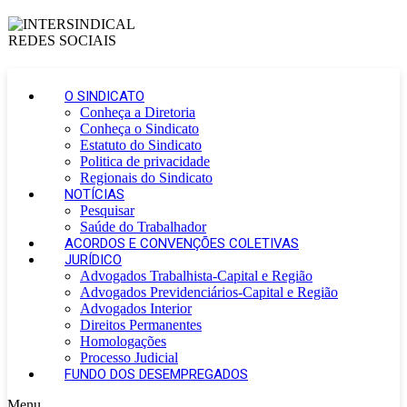
O SINDICATO
Conheça a Diretoria
Conheça o Sindicato
Estatuto do Sindicato
Politica de privacidade
Regionais do Sindicato
NOTÍCIAS
Pesquisar
Saúde do Trabalhador
ACORDOS E CONVENÇÕES COLETIVAS
JURÍDICO
Advogados Trabalhista-Capital e Região
Advogados Previdenciários-Capital e Região
Advogados Interior
Direitos Permanentes
Homologações
Processo Judicial
FUNDO DOS DESEMPREGADOS
Menu