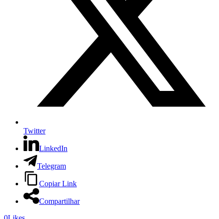
Twitter
LinkedIn
Telegram
Copiar Link
Compartilhar
0
Likes