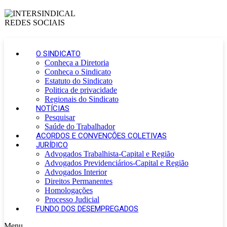
O SINDICATO
Conheça a Diretoria
Conheça o Sindicato
Estatuto do Sindicato
Politica de privacidade
Regionais do Sindicato
NOTÍCIAS
Pesquisar
Saúde do Trabalhador
ACORDOS E CONVENÇÕES COLETIVAS
JURÍDICO
Advogados Trabalhista-Capital e Região
Advogados Previdenciários-Capital e Região
Advogados Interior
Direitos Permanentes
Homologações
Processo Judicial
FUNDO DOS DESEMPREGADOS
Menu