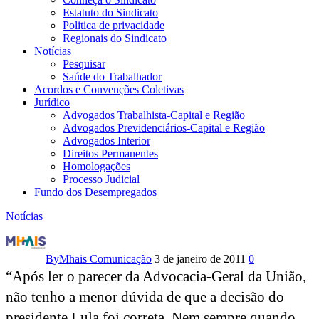
Estatuto do Sindicato
Politica de privacidade
Regionais do Sindicato
Notícias
Pesquisar
Saúde do Trabalhador
Acordos e Convenções Coletivas
Jurídico
Advogados Trabalhista-Capital e Região
Advogados Previdenciários-Capital e Região
Advogados Interior
Direitos Permanentes
Homologações
Processo Judicial
Fundo dos Desempregados
Notícias
Decisão
de
By
Mhais Comunicação
3 de janeiro de 2011
0
“Após ler o parecer da Advocacia-Geral da União,
Lula
não tenho a menor dúvida de que a decisão do
sobre
presidente Lula foi correta. Nem sempre quando