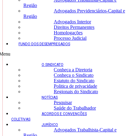
Região
Advogados Previdenciários-Capital e
Região
Advogados Interior
Direitos Permanentes
Homologações
Processo Judicial
FUNDO DOS DESEMPREGADOS
Menu
O SINDICATO
Conheça a Diretoria
Conheça o Sindicato
Estatuto do Sindicato
Politica de privacidade
Regionais do Sindicato
NOTÍCIAS
Pesquisar
Saúde do Trabalhador
ACORDOS E CONVENÇÕES
COLETIVAS
JURÍDICO
Advogados Trabalhista-Capital e
Região