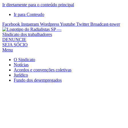
Ir diretamente para o conteúdo principal
Ir para Conteudo
Facebook
Instagram
Wordpress
Youtube
Twitter
Broadcast-tower
Sindicato
DENUNCIE
SEJA SÓCIO
dos
Menu
Radialistas
de
O Sindicato
São
Notícias
Acordos e convenções coletivas
Paulo
Jurídico
–
Fundo dos desempregados
Sindicato
dos
Radialistas
...