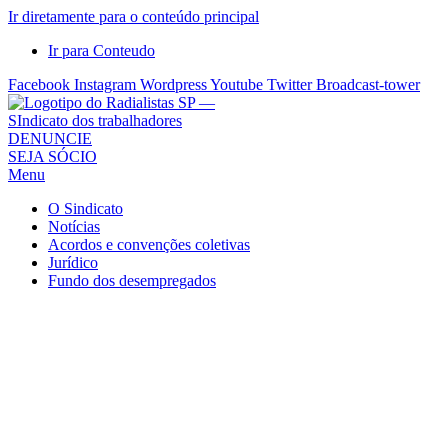
Ir diretamente para o conteúdo principal
Ir para Conteudo
Facebook
Instagram
Wordpress
Youtube
Twitter
Broadcast-tower
Sindicato
DENUNCIE
SEJA SÓCIO
dos
Menu
Radialistas
de
O Sindicato
São
Notícias
Acordos e convenções coletivas
Paulo
Jurídico
–
Fundo dos desempregados
Sindicato
dos
Radialistas
...