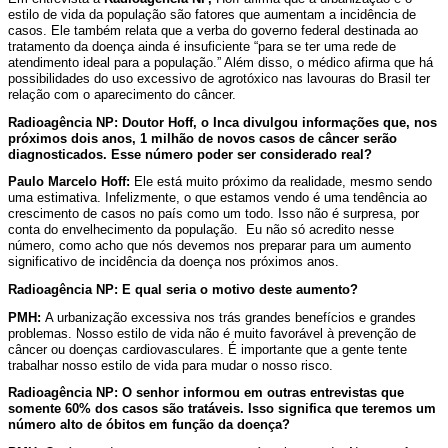
estilo de vida da população são fatores que aumentam a incidência de
mortos
casos. Ele também relata que a verba do governo federal destinada ao
tratamento da doença ainda é insuficiente “para se ter uma rede de
certamente
atendimento ideal para a população.” Além disso, o médico afirma que há
possibilidades do uso excessivo de agrotóxico nas lavouras do Brasil ter
será
relação com o aparecimento do câncer.
Radioagência NP: Doutor Hoff, o Inca divulgou informações que, nos
muito
próximos dois anos, 1 milhão de novos casos de câncer serão
diagnosticados. Esse número poder ser considerado real?
grande
Paulo Marcelo Hoff:
Ele está muito próximo da realidade, mesmo sendo
uma estimativa. Infelizmente, o que estamos vendo é uma tendência ao
crescimento de casos no país como um todo. Isso não é surpresa, por
conta do envelhecimento da população. Eu não só acredito nesse
número, como acho que nós devemos nos preparar para um aumento
significativo de incidência da doença nos próximos anos.
Radioagência NP: E qual seria o motivo deste aumento?
PMH:
A urbanização excessiva nos trás grandes benefícios e grandes
problemas. Nosso estilo de vida não é muito favorável à prevenção de
câncer ou doenças cardiovasculares. É importante que a gente tente
trabalhar nosso estilo de vida para mudar o nosso risco.
Radioagência NP: O senhor informou em outras entrevistas que
somente 60% dos casos são tratáveis. Isso significa que teremos um
número alto de óbitos em função da doença?