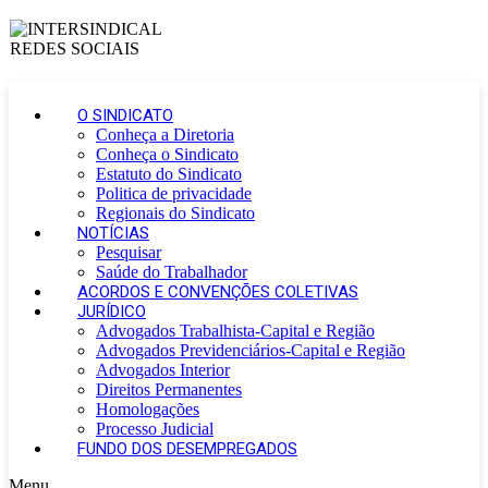
O SINDICATO
Conheça a Diretoria
Conheça o Sindicato
Estatuto do Sindicato
Politica de privacidade
Regionais do Sindicato
NOTÍCIAS
Pesquisar
Saúde do Trabalhador
ACORDOS E CONVENÇÕES COLETIVAS
JURÍDICO
Advogados Trabalhista-Capital e Região
Advogados Previdenciários-Capital e Região
Advogados Interior
Direitos Permanentes
Homologações
Processo Judicial
FUNDO DOS DESEMPREGADOS
Menu