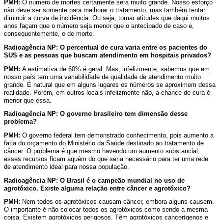
PMH:
O número de mortes certamente será muito grande. Nosso esforço
não deve ser somente para melhorar o tratamento, mas também tentar
diminuir a curva de incidência. Ou seja, tomar atitudes que daqui muitos
anos façam que o número seja menor que o antecipado de caso e,
consequentemente, o de morte.
Radioagência NP: O percentual de cura varia entre os pacientes do
SUS e as pessoas que buscam atendimento em hospitais privados?
PMH:
A estimativa de 60% é geral. Mas, infelizmente, sabemos que em
nosso país tem uma variabilidade de qualidade de atendimento muito
grande. É natural que em alguns lugares os números se aproximem dessa
realidade. Porém, em outros locais infelizmente não, a chance de cura é
menor que essa.
Radioagência NP: O governo brasileiro tem dimensão desse
problema?
PMH:
O governo federal tem demonstrado conhecimento, pois aumento a
fatia do orçamento do Ministério da Saúde destinado ao tratamento de
câncer. O problema é que mesmo havendo um aumento substancial,
esses recursos ficam aquém do que seria necessário para ter uma rede
de atendimento ideal para nossa população.
Radioagência NP: O Brasil é o campeão mundial no uso de
agrotóxico. Existe alguma relação entre câncer e agrotóxico?
PMH:
Nem todos os agrotóxicos causam câncer, embora alguns causem.
O importante é não colocar todos os agrotóxicos como sendo a mesma
coisa. Existem agrotóxicos perigosos. Têm agrotóxicos cancerígenos e