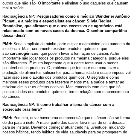
outros que não são. O importante é eliminar o uso daqueles que causam
mal a saúde.
Radioagência NP: Pesquisadores como o médico Wanderlei Antônio
Pignati, e a médica e especialista em câncer, Silvia Regina
Brandalise, que afirmam que o uso excessivo de agrotóxico está
relacionado com os novos casos da doença. O senhor compartilha
dessa ideia?
PMH:
Seria simplista da minha parte culpar o agrotóxico pelo aumento da
incidência. Mas, certamente existem produtos químicos que
são
carcinogênicos
, que podem levar a formação de câncer. Acho
importante não jogar todos os produtos na mesma categoria, porque eles
são diferentes. É muito importante que a gente tente usar o menos
possível esses produtos. O problema que temos é que para fazer a
produção de alimentos suficientes para a humanidade é quase impossível
fazer isso sem o auxílio dos produtos químicos. O segredo é como
melhorar esses produtos para fazerem menos mal a saúde e tentar ao
máximo diminuir os efeitos nocivos. Mas concordo com eles que há
possibilidades dos produtos químicos terem relação com o aparecimento
do câncer.
Radioagência NP: E como trabalhar o tema do câncer com a
sociedade brasileira?
PMH:
Primeiro, deve haver uma compreensão que o câncer não se forma
do dia para a noite. A maior parte dos casos leva mais de uma década
para se instalar. Devemos começar atuar cedo na juventude, mudando
nossos hábitos, tendo hábitos de vida saudáveis para se protegerem do