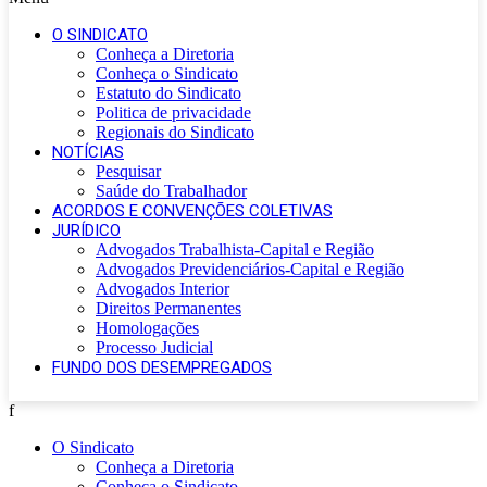
O SINDICATO
Conheça a Diretoria
Conheça o Sindicato
Estatuto do Sindicato
Politica de privacidade
Regionais do Sindicato
NOTÍCIAS
Pesquisar
Saúde do Trabalhador
ACORDOS E CONVENÇÕES COLETIVAS
JURÍDICO
Advogados Trabalhista-Capital e Região
Advogados Previdenciários-Capital e Região
Advogados Interior
Direitos Permanentes
Homologações
Processo Judicial
FUNDO DOS DESEMPREGADOS
f
O Sindicato
Conheça a Diretoria
Conheça o Sindicato