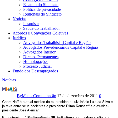
Estatuto do Sindicato
Politica de privacidade
Regionais do Sindicato
Notícias
Pesquisar
Saúde do Trabalhador
Acordos e Convenções Coletivas
Jurídico
Advogados Trabalhista-Capital e Região
Advogados Previdenciários-Capital e Região
Advogados Interior
Direitos Permanentes
Homologações
Processo Judicial
Fundo dos Desempregados
Notícias
Câncer:
Número
By
Mhais Comunicação
12 de dezembro de 2011
0
Gehm Hoff é o atual médico do ex-presidente Luiz Inácio Lula da Silva e
de
já teve entre seus pacientes a presidente Dilma Rousseff e o ex-vice-
presidente José Alencar.
brasileiros
Em entrevista à
Radioagência NP,
Hoff afirma que a urbanização e o