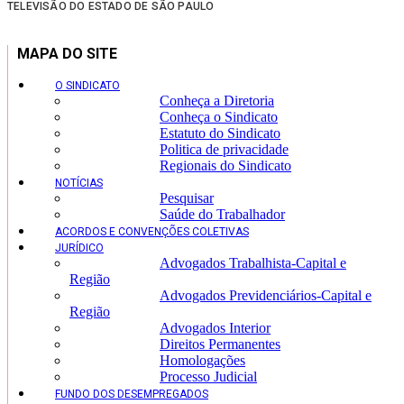
TELEVISÃO DO ESTADO DE SÃO PAULO
MAPA DO SITE
O SINDICATO
Conheça a Diretoria
Conheça o Sindicato
Estatuto do Sindicato
Politica de privacidade
Regionais do Sindicato
NOTÍCIAS
Pesquisar
Saúde do Trabalhador
ACORDOS E CONVENÇÕES COLETIVAS
JURÍDICO
Advogados Trabalhista-Capital e
Região
Advogados Previdenciários-Capital e
Região
Advogados Interior
Direitos Permanentes
Homologações
Processo Judicial
FUNDO DOS DESEMPREGADOS