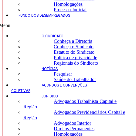
Homologações
Processo Judicial
FUNDO DOS DESEMPREGADOS
Menu
O SINDICATO
Conheça a Diretoria
Conheça o Sindicato
Estatuto do Sindicato
Politica de privacidade
Regionais do Sindicato
NOTÍCIAS
Pesquisar
Saúde do Trabalhador
ACORDOS E CONVENÇÕES
COLETIVAS
JURÍDICO
Advogados Trabalhista-Capital e
Região
Advogados Previdenciários-Capital e
Região
Advogados Interior
Direitos Permanentes
Homologações