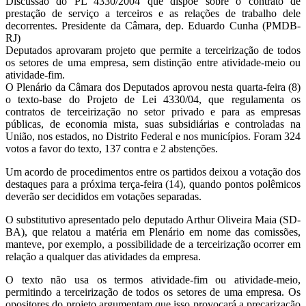
Discussão do PL 4330/2004 que dispõe sobre o contrato de
prestação de serviço a terceiros e as relações de trabalho dele
do
decorrentes. Presidente da Câmara, dep. Eduardo Cunha (PMDB-
RJ)
projeto
Deputados aprovaram projeto que permite a terceirização de todos
os setores de uma empresa, sem distinção entre atividade-meio ou
que
atividade-fim.
O Plenário da Câmara dos Deputados aprovou nesta quarta-feira (8)
regulamenta
o texto-base do Projeto de Lei 4330/04, que regulamenta os
contratos de terceirização no setor privado e para as empresas
terceirização
públicas, de economia mista, suas subsidiárias e controladas na
União, nos estados, no Distrito Federal e nos municípios. Foram 324
votos a favor do texto, 137 contra e 2 abstenções.
Um acordo de procedimentos entre os partidos deixou a votação dos
destaques para a próxima terça-feira (14), quando pontos polêmicos
deverão ser decididos em votações separadas.
O substitutivo apresentado pelo deputado Arthur Oliveira Maia (SD-
BA), que relatou a matéria em Plenário em nome das comissões,
manteve, por exemplo, a possibilidade de a terceirização ocorrer em
relação a qualquer das atividades da empresa.
O texto não usa os termos atividade-fim ou atividade-meio,
permitindo a terceirização de todos os setores de uma empresa. Os
opositores do projeto argumentam que isso provocará a precarização