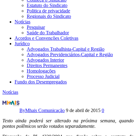
Estatuto do Sindicato
Politica de privacidade
Regionais do Sindicato
Notícias
Pesquisar
Saúde do Trabalhador
Acordos e Convenções Coletivas
Jurídico
Advogados Trabalhista-Capital e Região
Advogados Previdenciários-Capital e Região
Advogados Interior
Direitos Permanentes
Homologações
Processo Judicial
Fundo dos Desempregados
Notícias
Câmara
aprova
By
Mhais Comunicação
9 de abril de 2015
0
texto-
Texto ainda poderá ser alterado na próxima semana, quando
pontos polêmicos serão votados separadamente.
base