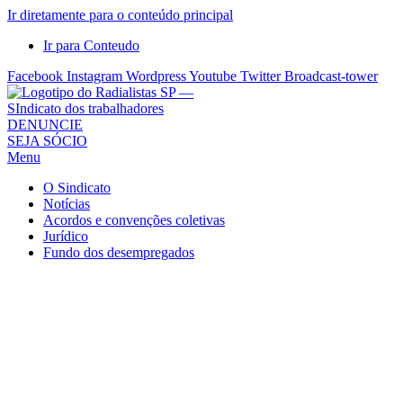
Ir diretamente para o conteúdo principal
Ir para Conteudo
Facebook
Instagram
Wordpress
Youtube
Twitter
Broadcast-tower
Sindicato
DENUNCIE
SEJA SÓCIO
dos
Menu
Radialistas
de
O Sindicato
São
Notícias
Acordos e convenções coletivas
Paulo
Jurídico
–
Fundo dos desempregados
Sindicato
dos
Radialistas
...