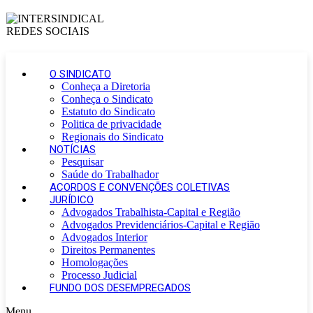
O SINDICATO
Conheça a Diretoria
Conheça o Sindicato
Estatuto do Sindicato
Politica de privacidade
Regionais do Sindicato
NOTÍCIAS
Pesquisar
Saúde do Trabalhador
ACORDOS E CONVENÇÕES COLETIVAS
JURÍDICO
Advogados Trabalhista-Capital e Região
Advogados Previdenciários-Capital e Região
Advogados Interior
Direitos Permanentes
Homologações
Processo Judicial
FUNDO DOS DESEMPREGADOS
Menu