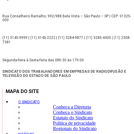
Rua Conselheiro Ramalho, 992/988 Bela Vista – São Paulo – SP | CEP: 01325-
000
(11) 3145-9999 | (11) 3145-2222 | (11) 3284-9877 | (11) 3285-4435 | (11) 2308-
7381
Segunda-feira à Sexta-feira das 08h:30 às 17h:00
SINDICATO DOS TRABALHADORES EM EMPRESAS DE RADIODIFUSÃO E
TELEVISÃO DO ESTADO DE SÃO PAULO
MAPA DO SITE
O SINDICATO
Conheça a Diretoria
Conheça o Sindicato
Estatuto do Sindicato
Politica de privacidade
Regionais do Sindicato