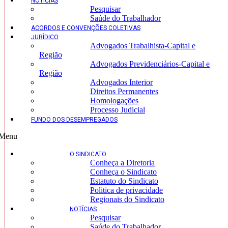
NOTÍCIAS
Pesquisar
Saúde do Trabalhador
ACORDOS E CONVENÇÕES COLETIVAS
JURÍDICO
Advogados Trabalhista-Capital e
Região
Advogados Previdenciários-Capital e
Região
Advogados Interior
Direitos Permanentes
Homologações
Processo Judicial
FUNDO DOS DESEMPREGADOS
Menu
O SINDICATO
Conheça a Diretoria
Conheça o Sindicato
Estatuto do Sindicato
Politica de privacidade
Regionais do Sindicato
NOTÍCIAS
Pesquisar
Saúde do Trabalhador