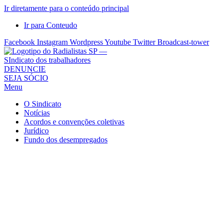
Ir diretamente para o conteúdo principal
Ir para Conteudo
Facebook
Instagram
Wordpress
Youtube
Twitter
Broadcast-tower
Sindicato
DENUNCIE
SEJA SÓCIO
dos
Menu
Radialistas
de
O Sindicato
São
Notícias
Acordos e convenções coletivas
Paulo
Jurídico
–
Fundo dos desempregados
Sindicato
dos
Radialistas
...