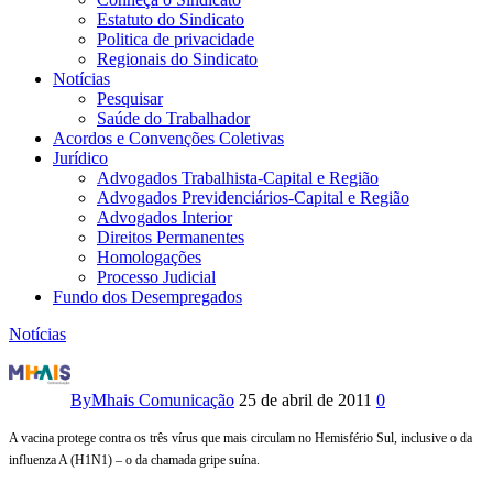
Estatuto do Sindicato
Politica de privacidade
Regionais do Sindicato
Notícias
Pesquisar
Saúde do Trabalhador
Acordos e Convenções Coletivas
Jurídico
Advogados Trabalhista-Capital e Região
Advogados Previdenciários-Capital e Região
Advogados Interior
Direitos Permanentes
Homologações
Processo Judicial
Fundo dos Desempregados
Notícias
Campanha
de
By
Mhais Comunicação
25 de abril de 2011
0
vacinação
A vacina protege contra os três vírus que mais circulam no Hemisfério Sul, inclusive o da
influenza A (H1N1) – o da chamada gripe suína.
contra