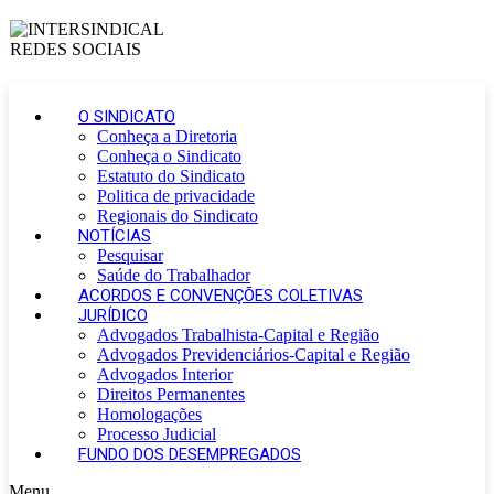
O SINDICATO
Conheça a Diretoria
Conheça o Sindicato
Estatuto do Sindicato
Politica de privacidade
Regionais do Sindicato
NOTÍCIAS
Pesquisar
Saúde do Trabalhador
ACORDOS E CONVENÇÕES COLETIVAS
JURÍDICO
Advogados Trabalhista-Capital e Região
Advogados Previdenciários-Capital e Região
Advogados Interior
Direitos Permanentes
Homologações
Processo Judicial
FUNDO DOS DESEMPREGADOS
Menu