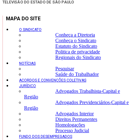
TELEVISÃO DO ESTADO DE SÃO PAULO
MAPA DO SITE
O SINDICATO
Conheça a Diretoria
Conheça o Sindicato
Estatuto do Sindicato
Politica de privacidade
Regionais do Sindicato
NOTÍCIAS
Pesquisar
Saúde do Trabalhador
ACORDOS E CONVENÇÕES COLETIVAS
JURÍDICO
Advogados Trabalhista-Capital e
Região
Advogados Previdenciários-Capital e
Região
Advogados Interior
Direitos Permanentes
Homologações
Processo Judicial
FUNDO DOS DESEMPREGADOS