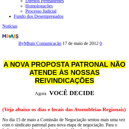
Direitos Permanentes
Homologações
Processo Judicial
Fundo dos Desempregados
Notícias
ASSEMBLEIAS
REGIONAIS
By
Mhais Comunicação
17 de maio de 2012
0
decidirão
rumo
A NOVA PROPOSTA PATRONAL NÃO
ATENDE ÀS NOSSAS
da
REIVINDICAÇÕES
Campanha
VOCÊ DECIDE
Agora
Salarial
dos
(Veja abaixo os dias e locais das Assembleias Regionais)
Radialistas
No dia 15 de maio a Comissão de Negociação sentou mais uma vez
com o sindicato patronal para nova etapa de negociação. Para o