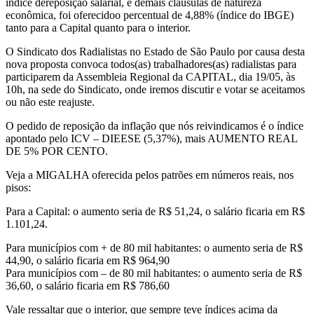
SP:
índice dereposição salarial, e demais cláusulas de natureza
econômica, foi oferecidoo percentual de 4,88% (índice do IBGE)
na
tanto para a Capital quanto para o interior.
CAPITAL
O Sindicato dos Radialistas no Estado de São Paulo por causa desta
nova proposta convoca todos(as) trabalhadores(as) radialistas para
será
participarem da Assembleia Regional da CAPITAL, dia 19/05, às
10h, na sede do Sindicato, onde iremos discutir e votar se aceitamos
dia
ou não este reajuste.
19/05,
O pedido de reposição da inflação que nós reivindicamos é o índice
apontado pelo ICV – DIEESE (5,37%), mais AUMENTO REAL
às
DE 5% POR CENTO.
Veja a MIGALHA oferecida pelos patrões em números reais, nos
10h.
pisos:
Veja
Para a Capital: o aumento seria de R$ 51,24, o salário ficaria em R$
1.101,24.
todas
Para municípios com + de 80 mil habitantes: o aumento seria de R$
as
44,90, o salário ficaria em R$ 964,90
Para municípios com – de 80 mil habitantes: o aumento seria de R$
Assembleias
36,60, o salário ficaria em R$ 786,60
aqui
Vale ressaltar que o interior, que sempre teve índices acima da