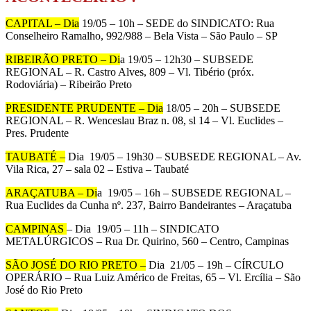
CAPITAL – Dia
19/05 – 10h – SEDE do SINDICATO: Rua
Conselheiro Ramalho, 992/988 – Bela Vista – São Paulo – SP
RIBEIRÃO PRETO – Di
a 19/05 – 12h30 – SUBSEDE
REGIONAL – R. Castro Alves, 809 – Vl. Tibério (próx.
Rodoviária) – Ribeirão Preto
PRESIDENTE PRUDENTE – Dia
18/05 – 20h – SUBSEDE
REGIONAL – R. Wenceslau Braz n. 08, sl 14 – Vl. Euclides –
Pres. Prudente
TAUBATÉ –
Dia 19/05 – 19h30 – SUBSEDE REGIONAL – Av.
Vila Rica, 27 – sala 02 – Estiva – Taubaté
ARAÇATUBA – Di
a 19/05 – 16h – SUBSEDE REGIONAL –
Rua Euclides da Cunha nº. 237, Bairro Bandeirantes – Araçatuba
CAMPINAS
– Dia 19/05 – 11h – SINDICATO
METALÚRGICOS – Rua Dr. Quirino, 560 – Centro, Campinas
SÃO JOSÉ DO RIO PRETO –
Dia 21/05 – 19h – CÍRCULO
OPERÁRIO – Rua Luiz Américo de Freitas, 65 – Vl. Ercília – São
José do Rio Preto