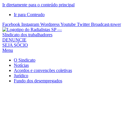
Ir diretamente para o conteúdo principal
Ir para Conteudo
Facebook
Instagram
Wordpress
Youtube
Twitter
Broadcast-tower
Sindicato
DENUNCIE
SEJA SÓCIO
dos
Menu
Radialistas
de
O Sindicato
São
Notícias
Acordos e convenções coletivas
Paulo
Jurídico
–
Fundo dos desempregados
Sindicato
dos
Radialistas
...