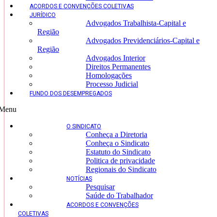
ACORDOS E CONVENÇÕES COLETIVAS
JURÍDICO
Advogados Trabalhista-Capital e
Região
Advogados Previdenciários-Capital e
Região
Advogados Interior
Direitos Permanentes
Homologações
Processo Judicial
FUNDO DOS DESEMPREGADOS
Menu
O SINDICATO
Conheça a Diretoria
Conheça o Sindicato
Estatuto do Sindicato
Politica de privacidade
Regionais do Sindicato
NOTÍCIAS
Pesquisar
Saúde do Trabalhador
ACORDOS E CONVENÇÕES
COLETIVAS