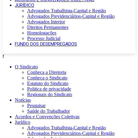
JURÍDICO
Advogados Trabalhista-Capital e Região
Advogados Previdenciários-Capital e Região
Advogados Interior
Direitos Permanentes
Homologações
Processo Judicial
FUNDO DOS DESEMPREGADOS
f
O Sindicato
Conheça a Diretoria
Conheça o Sindicato
Estatuto do Sindicato
Politica de privacidade
Regionais do Sindicato
Notícias
Pesquisar
Saúde do Trabalhador
Acordos e Convenções Coletivas
Jurídico
Advogados Trabalhista-Capital e Região
Advogados Previdenciários-Capital e Região