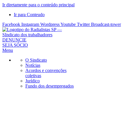
Ir diretamente para o conteúdo principal
Ir para Conteudo
Facebook
Instagram
Wordpress
Youtube
Twitter
Broadcast-tower
Sindicato
DENUNCIE
SEJA SÓCIO
dos
Menu
Radialistas
de
O Sindicato
São
Notícias
Acordos e convenções
Paulo
coletivas
–
Jurídico
Sindicato
Fundo dos desempregados
dos
Radialistas
...