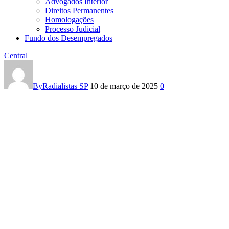
Advogados Interior
Direitos Permanentes
Homologações
Processo Judicial
Fundo dos Desempregados
Central
ASSEMBLEIA
ORÇAMENTÁRIA:
By
Radialistas SP
10 de março de 2025
0
DIA
15/03
SÁBADO,
ÀS
10h