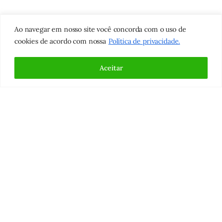
i
r
Ao navegar em nosso site você concorda com o uso de
a
cookies de acordo com nossa
Política de privacidade.
(
1
Aceitar
0
)
Fale conosco!
Estamos disponíveis no
WhatsApp
Responderemos suas mensagens o mais breve possível!
Secretaria
Caio
Saúde
Jeferson
Diretoria