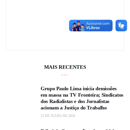
t
r
a
b
a
l
h
a
MAIS RECENTES
d
o
r
Grupo Paulo Lima inicia demissões
a
em massa na TV Fronteira; Sindicatos
s
dos Radialistas e dos Jornalistas
acionam a Justiça do Trabalho
d
o
22 DE JULHO DE 2026
s