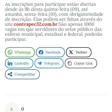
e
As inscrições para participar estão abertas 
desde às 8h desta quinta-feira (09), até 
m
amanhã, sexta-feira (10), com obrigatoriedade 
b
de inscrição. Elas podem ser feitas através do 
l
site 
contrapec32.com.br
 São apenas 1000 
vagas em que servidores do setor público das 
e
esferas municipal, estadual e federal, poderão 
i
participar.
a
n
WhatsApp
Facebook
Twitter
a
LinkedIn
Telegram
Copiar Link
c
i
Compartilhar
o
n
a
l
d
0