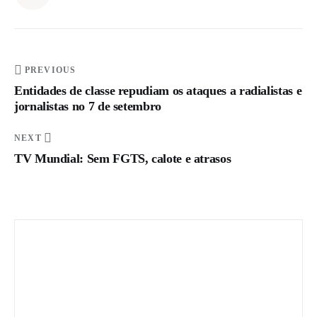
o
s
t
r
PREVIOUS
a
Entidades de classe repudiam os ataques a radialistas e
b
jornalistas no 7 de setembro
a
NEXT
l
TV Mundial: Sem FGTS, calote e atrasos
h
a
d
o
r
e
s
e