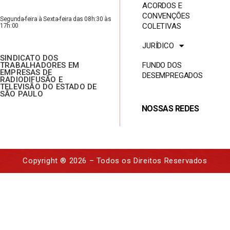
e
ACORDOS E
CONVENÇÕES
c
Segunda-feira à Sexta-feira das 08h:30 às
COLETIVAS
17h:00
e
JURÍDICO
n
SINDICATO DOS
e
TRABALHADORES EM
FUNDO DOS
EMPRESAS DE
DESEMPREGADOS
s
RADIODIFUSÃO E
TELEVISÃO DO ESTADO DE
t
SÃO PAULO
a
NOSSAS REDES
s
e
x
Copyright ® 2026 – Todos os Direitos Reservados
t
a
-
f
e