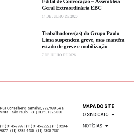
Edital de Convocação – Assembleia
e
Geral Extraordinária EBC
t
14 DE JULHO DE 2026
o
r
Trabalhadores(as) do Grupo Paulo
p
Lima suspendem greve, mas mantêm
ú
estado de greve e mobilização
b
7 DE JULHO DE 2026
l
i
c
o
a
c
MAPA DO SITE
Rua Conselheiro Ramalho, 992/988 Bela
o
Vista – São Paulo – SP | CEP: 01325-000
O SINDICATO
n
NOTÍCIAS
(11) 3145-9999 | (11) 3145-2222 | (11) 3284-
t
9877 | (11) 3285-4435 | (11) 2308-7381