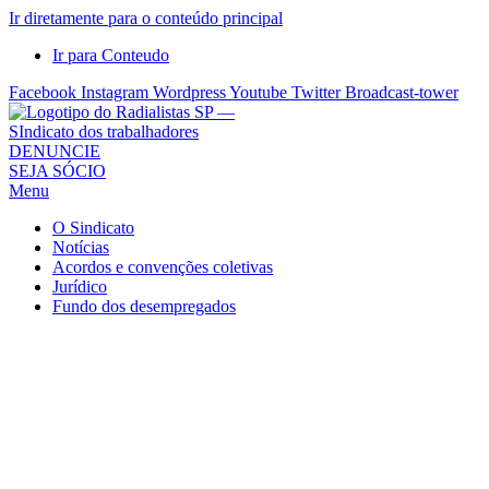
Ir diretamente para o conteúdo principal
Ir para Conteudo
Facebook
Instagram
Wordpress
Youtube
Twitter
Broadcast-tower
Sindicato
DENUNCIE
SEJA SÓCIO
dos
Menu
Radialistas
de
O Sindicato
São
Notícias
Acordos e convenções coletivas
Paulo
Jurídico
–
Fundo dos desempregados
Sindicato
dos
Radialistas
...