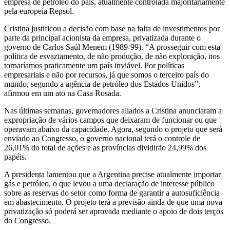
empresa de petróleo do país, atualmente controlada majoritariamente
principal
pela europeia Repsol.
Cristina justificou a decisão com base na falta de investimentos por
empresa
parte da principal acionista da empresa, privatizada durante o
governo de Carlos Saúl Menem (1989-99). “A prosseguir com esta
de
política de esvaziamento, de não produção, de não exploração, nos
tornaríamos praticamente um país inviável. Por políticas
petróleo
empresariais e não por recursos, já que somos o terceiro país do
mundo, segundo a agência de petróleo dos Estados Unidos”,
afirmou em um ato na Casa Rosada.
Nas últimas semanas, governadores aliados a Cristina anunciaram a
expropriação de vários campos que deixaram de funcionar ou que
operavam abaixo da capacidade. Agora, segundo o projeto que será
enviado ao Congresso, o governo nacional terá o controle de
26,01% do total de ações e as províncias dividirão 24,99% dos
papéis.
A presidenta lamentou que a Argentina precise atualmente importar
gás e petróleo, o que levou a uma declaração de interesse público
sobre as reservas do setor como forma de garantir a autosuficiência
em abastecimento. O projeto terá a previsão ainda de que uma nova
privatização só poderá ser aprovada mediante o apoio de dois terços
do Congresso.