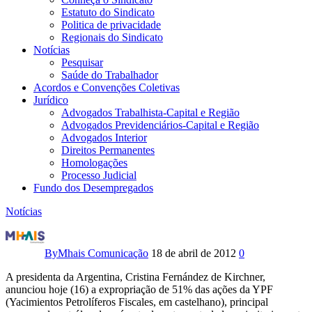
Estatuto do Sindicato
Politica de privacidade
Regionais do Sindicato
Notícias
Pesquisar
Saúde do Trabalhador
Acordos e Convenções Coletivas
Jurídico
Advogados Trabalhista-Capital e Região
Advogados Previdenciários-Capital e Região
Advogados Interior
Direitos Permanentes
Homologações
Processo Judicial
Fundo dos Desempregados
Notícias
Argentina
retoma
By
Mhais Comunicação
18 de abril de 2012
0
controle
A presidenta da Argentina, Cristina Fernández de Kirchner,
anunciou hoje (16) a expropriação de 51% das ações da YPF
de
(Yacimientos Petrolíferos Fiscales, em castelhano), principal