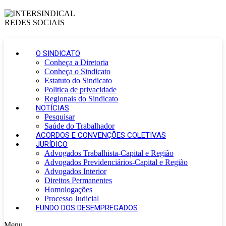
O SINDICATO
Conheça a Diretoria
Conheça o Sindicato
Estatuto do Sindicato
Politica de privacidade
Regionais do Sindicato
NOTÍCIAS
Pesquisar
Saúde do Trabalhador
ACORDOS E CONVENÇÕES COLETIVAS
JURÍDICO
Advogados Trabalhista-Capital e Região
Advogados Previdenciários-Capital e Região
Advogados Interior
Direitos Permanentes
Homologações
Processo Judicial
FUNDO DOS DESEMPREGADOS
Menu