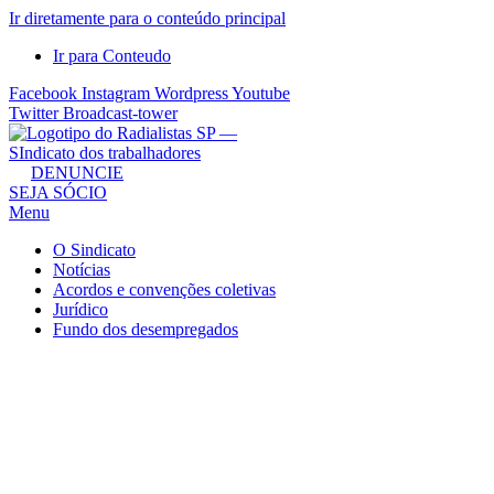
Ir diretamente para o conteúdo principal
Ir para Conteudo
Facebook
Instagram
Wordpress
Youtube
Twitter
Broadcast-tower
Sindicato
DENUNCIE
SEJA SÓCIO
dos
Menu
Radialistas
de
O Sindicato
São
Notícias
Acordos e convenções coletivas
Paulo
Jurídico
–
Fundo dos desempregados
Sindicato
dos
Radialistas
...