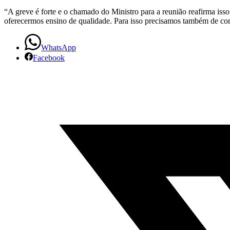
realizam
“A greve é forte e o chamado do Ministro para a reunião reafirma isso.
oferecermos ensino de qualidade. Para isso precisamos também de condi
ato
no
WhatsApp
Facebook
centro
de
São
Paulo