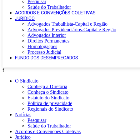
Pesquisar
Saúde do Trabalhador
ACORDOS E CONVENÇÕES COLETIVAS
JURÍDICO
Advogados Trabalhista-Capital e Região
Advogados Previdenciários-Capital e Região
Advogados Interior
Direitos Permanentes
Homologações
Processo Judicial
FUNDO DOS DESEMPREGADOS
f
O Sindicato
Conheça a Diretoria
Conheça o Sindicato
Estatuto do Sindicato
Politica de privacidade
Regionais do Sindicato
Notícias
Pesquisar
Saúde do Trabalhador
Acordos e Convenções Coletivas
Jurídico