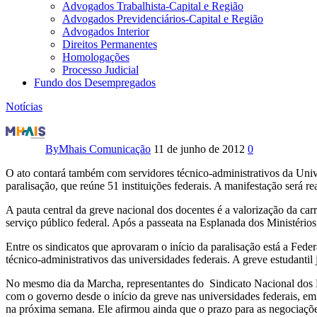
Advogados Trabalhista-Capital e Região
Advogados Previdenciários-Capital e Região
Advogados Interior
Direitos Permanentes
Homologações
Processo Judicial
Fundo dos Desempregados
Notícias
Alunos
e
By
Mhais Comunicação
11 de junho de 2012
0
professores
O ato contará também com servidores técnico-administrativos da Uni
paralisação, que reúne 51 instituições federais. A manifestação será re
de
A pauta central da greve nacional dos docentes é a valorização da carr
serviço público federal. Após a passeata na Esplanada dos Ministérios
universidades
Entre os sindicatos que aprovaram o início da paralisação está a Fede
federais
técnico-administrativos das universidades federais. A greve estudantil 
em
No mesmo dia da Marcha, representantes do Sindicato Nacional dos D
com o governo desde o início da greve nas universidades federais, e
greve
na próxima semana. Ele afirmou ainda que o prazo para as negociações