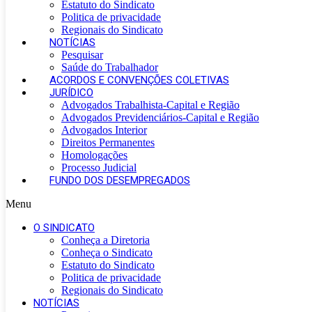
Estatuto do Sindicato
Politica de privacidade
Regionais do Sindicato
NOTÍCIAS
Pesquisar
Saúde do Trabalhador
ACORDOS E CONVENÇÕES COLETIVAS
JURÍDICO
Advogados Trabalhista-Capital e Região
Advogados Previdenciários-Capital e Região
Advogados Interior
Direitos Permanentes
Homologações
Processo Judicial
FUNDO DOS DESEMPREGADOS
Menu
O SINDICATO
Conheça a Diretoria
Conheça o Sindicato
Estatuto do Sindicato
Politica de privacidade
Regionais do Sindicato
NOTÍCIAS