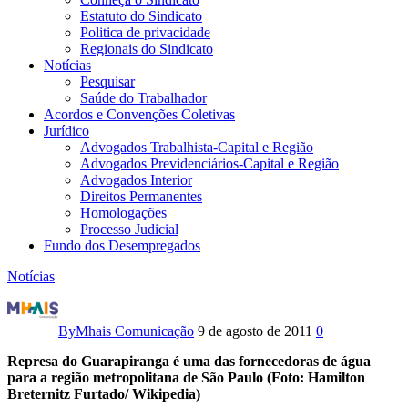
Estatuto do Sindicato
Politica de privacidade
Regionais do Sindicato
Notícias
Pesquisar
Saúde do Trabalhador
Acordos e Convenções Coletivas
Jurídico
Advogados Trabalhista-Capital e Região
Advogados Previdenciários-Capital e Região
Advogados Interior
Direitos Permanentes
Homologações
Processo Judicial
Fundo dos Desempregados
Notícias
Acesso
à
By
Mhais Comunicação
9 de agosto de 2011
0
água
Represa do Guarapiranga é uma das fornecedoras de água
para a região metropolitana de São Paulo (Foto: Hamilton
na
Breternitz Furtado/ Wikipedia)