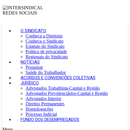
O SINDICATO
Conheça a Diretoria
Conheça o Sindicato
Estatuto do Sindicato
Politica de privacidade
Regionais do Sindicato
NOTÍCIAS
Pesquisar
Saúde do Trabalhador
ACORDOS E CONVENÇÕES COLETIVAS
JURÍDICO
Advogados Trabalhista-Capital e Região
Advogados Previdenciários-Capital e Região
Advogados Interior
Direitos Permanentes
Homologações
Processo Judicial
FUNDO DOS DESEMPREGADOS
Menu