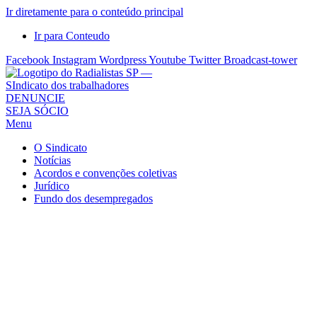
Ir diretamente para o conteúdo principal
Ir para Conteudo
Facebook
Instagram
Wordpress
Youtube
Twitter
Broadcast-tower
Sindicato
DENUNCIE
SEJA SÓCIO
dos
Menu
Radialistas
de
O Sindicato
São
Notícias
Acordos e convenções coletivas
Paulo
Jurídico
–
Fundo dos desempregados
Sindicato
dos
Radialistas
...