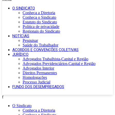
O SINDICATO
Conheça a Diretoria
Conheça o Sindicato
Estatuto do Sindicato
Politica de privacidade
Regionais do Sindicato
NOTÍCIAS
Pesquisar
Saúde do Trabalhador
ACORDOS E CONVENÇÕES COLETIVAS
JURÍDICO
Advogados Trabalhista-Capital e Região
Advogados Previdenciários-Capital e Região
Advogados Interior
Direitos Permanentes
Homologações
Processo Judicial
FUNDO DOS DESEMPREGADOS
f
O Sindicato
Conheça a Diretoria
Conheça o Sindicato