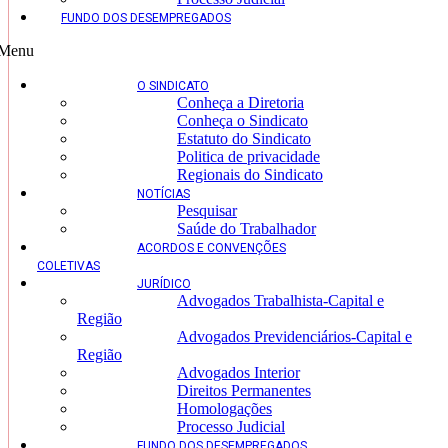
FUNDO DOS DESEMPREGADOS
Menu
O SINDICATO
Conheça a Diretoria
Conheça o Sindicato
Estatuto do Sindicato
Politica de privacidade
Regionais do Sindicato
NOTÍCIAS
Pesquisar
Saúde do Trabalhador
ACORDOS E CONVENÇÕES
COLETIVAS
JURÍDICO
Advogados Trabalhista-Capital e
Região
Advogados Previdenciários-Capital e
Região
Advogados Interior
Direitos Permanentes
Homologações
Processo Judicial
FUNDO DOS DESEMPREGADOS