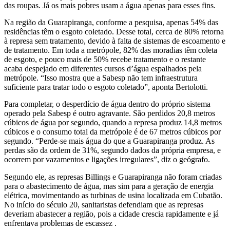
das roupas. Já os mais pobres usam a água apenas para esses fins.
Na região da Guarapiranga, conforme a pesquisa, apenas 54% das
residências têm o esgoto coletado. Desse total, cerca de 80% retorna
à represa sem tratamento, devido à falta de sistemas de escoamento e
de tratamento. Em toda a metrópole, 82% das moradias têm coleta
de esgoto, e pouco mais de 50% recebe tratamento e o restante
acaba despejado em diferentes cursos d’água espalhados pela
metrópole. “Isso mostra que a Sabesp não tem infraestrutura
suficiente para tratar todo o esgoto coletado”, aponta Bertolotti.
Para completar, o desperdício de água dentro do próprio sistema
operado pela Sabesp é outro agravante. São perdidos 20,8 metros
cúbicos de água por segundo, quando a represa produz 14,8 metros
cúbicos e o consumo total da metrópole é de 67 metros cúbicos por
segundo. “Perde-se mais água do que a Guarapiranga produz. As
perdas são da ordem de 31%, segundo dados da própria empresa, e
ocorrem por vazamentos e ligações irregulares”, diz o geógrafo.
Segundo ele, as represas Billings e Guarapiranga não foram criadas
para o abastecimento de água, mas sim para a geração de energia
elétrica, movimentando as turbinas de usina localizada em Cubatão.
No início do século 20, sanitaristas defendiam que as represas
deveriam abastecer a região, pois a cidade crescia rapidamente e já
enfrentava problemas de escassez .