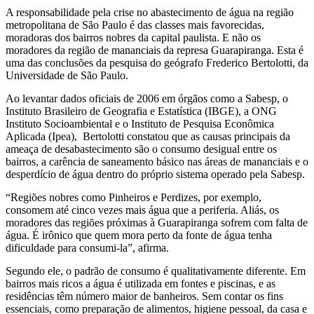
A responsabilidade pela crise no abastecimento de água na região
Grande
metropolitana de São Paulo é das classes mais favorecidas,
moradoras dos bairros nobres da capital paulista. E não os
São
moradores da região de mananciais da represa Guarapiranga. Esta é
uma das conclusões da pesquisa do geógrafo Frederico Bertolotti, da
Paulo
Universidade de São Paulo.
é
Ao levantar dados oficiais de 2006 em órgãos como a Sabesp, o
Instituto Brasileiro de Geografia e Estatística (IBGE), a ONG
desigual
Instituto Socioambiental e o Instituto de Pesquisa Econômica
Aplicada (Ipea), Bertolotti constatou que as causas principais da
entre
ameaça de desabastecimento são o consumo desigual entre os
bairros, a carência de saneamento básico nas áreas de mananciais e o
ricos
desperdício de água dentro do próprio sistema operado pela Sabesp.
e
“Regiões nobres como Pinheiros e Perdizes, por exemplo,
consomem até cinco vezes mais água que a periferia. Aliás, os
pobres
moradores das regiões próximas à Guarapiranga sofrem com falta de
água. É irônico que quem mora perto da fonte de água tenha
dificuldade para consumi-la”, afirma.
Segundo ele, o padrão de consumo é qualitativamente diferente. Em
bairros mais ricos a água é utilizada em fontes e piscinas, e as
residências têm número maior de banheiros. Sem contar os fins
essenciais, como preparação de alimentos, higiene pessoal, da casa e