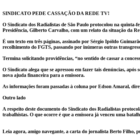
a
SINDICATO PEDE CASSAÇÃO DA REDE TV!
REDETV!
O Sindicato dos Radialistas de São Paulo protocolou na quinta-fe
Presidência, Gilberto Carvalho, com um relato da situação da Red
É um texto em três páginas, assinado por Sérgio Ipóldo Guimarãe
recolhimento do FGTS, passando por inúmeras outras transgress
Termina solicitando providências, “no sentido de cassar a conc
O Sindicato alega que se apressou em fazer tais denúncias, após 
nova ajuda financeira para a emissora.
As informações foram passadas à coluna por Edson Amaral, dire
Outro lado
A respeito deste documento do Sindicato dos Radialistas protoco
trabalhistas. O que ocorre é que a emissora já venceu uma batal
Leia agora, amigo navegante, a carta do jornalista Berto Filho, p