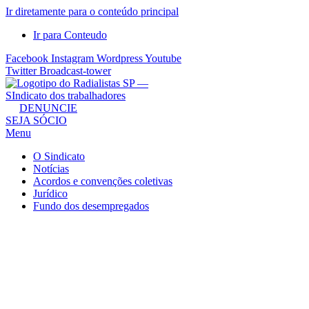
Ir diretamente para o conteúdo principal
Ir para Conteudo
Facebook
Instagram
Wordpress
Youtube
Twitter
Broadcast-tower
Sindicato
DENUNCIE
SEJA SÓCIO
dos
Menu
Radialistas
de
O Sindicato
São
Notícias
Acordos e convenções coletivas
Paulo
Jurídico
–
Fundo dos desempregados
Sindicato
dos
Radialistas
...