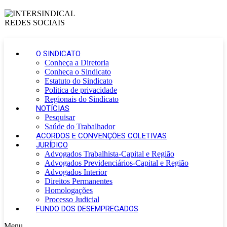
O SINDICATO
Conheça a Diretoria
Conheça o Sindicato
Estatuto do Sindicato
Politica de privacidade
Regionais do Sindicato
NOTÍCIAS
Pesquisar
Saúde do Trabalhador
ACORDOS E CONVENÇÕES COLETIVAS
JURÍDICO
Advogados Trabalhista-Capital e Região
Advogados Previdenciários-Capital e Região
Advogados Interior
Direitos Permanentes
Homologações
Processo Judicial
FUNDO DOS DESEMPREGADOS
Menu