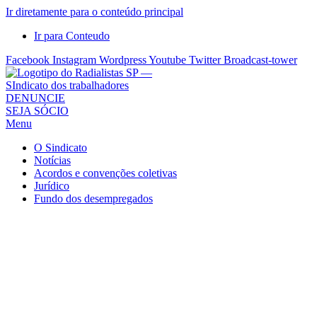
Ir diretamente para o conteúdo principal
Ir para Conteudo
Facebook
Instagram
Wordpress
Youtube
Twitter
Broadcast-tower
Sindicato
DENUNCIE
SEJA SÓCIO
dos
Menu
Radialistas
de
O Sindicato
São
Notícias
Acordos e convenções coletivas
Paulo
Jurídico
–
Fundo dos desempregados
Sindicato
dos
Radialistas
...