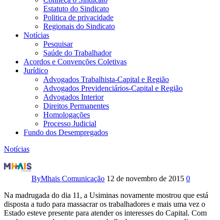
Estatuto do Sindicato
Politica de privacidade
Regionais do Sindicato
Notícias
Pesquisar
Saúde do Trabalhador
Acordos e Convenções Coletivas
Jurídico
Advogados Trabalhista-Capital e Região
Advogados Previdenciários-Capital e Região
Advogados Interior
Direitos Permanentes
Homologações
Processo Judicial
Fundo dos Desempregados
Notícias
Usiminas
coloca
By
Mhais Comunicação
12 de novembro de 2015
0
Policia
Na madrugada do dia 11, a Usiminas novamente mostrou que está
disposta a tudo para massacrar os trabalhadores e mais uma vez o
Militar
Estado esteve presente para atender os interesses do Capital. Com