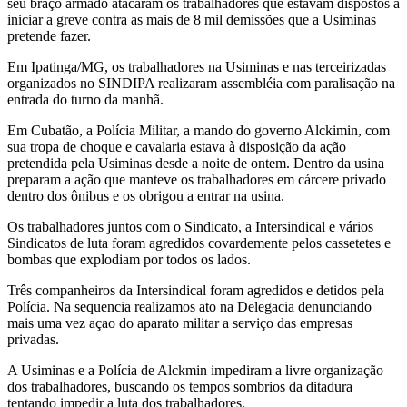
seu braço armado atacaram os trabalhadores que estavam dispostos a
para
iniciar a greve contra as mais de 8 mil demissões que a Usiminas
pretende fazer.
atacar
Em Ipatinga/MG, os trabalhadores na Usiminas e nas terceirizadas
organizados no SINDIPA realizaram assembléia com paralisação na
os
entrada do turno da manhã.
Trabalhadores
Em Cubatão, a Polícia Militar, a mando do governo Alckimin, com
sua tropa de choque e cavalaria estava à disposição da ação
que
pretendida pela Usiminas desde a noite de ontem. Dentro da usina
preparam a ação que manteve os trabalhadores em cárcere privado
lutam
dentro dos ônibus e os obrigou a entrar na usina.
por
Os trabalhadores juntos com o Sindicato, a Intersindical e vários
Sindicatos de luta foram agredidos covardemente pelos cassetetes e
seus
bombas que explodiam por todos os lados.
empregos
Três companheiros da Intersindical foram agredidos e detidos pela
Polícia. Na sequencia realizamos ato na Delegacia denunciando
e
mais uma vez açao do aparato militar a serviço das empresas
privadas.
direitos
A Usiminas e a Polícia de Alckmin impediram a livre organização
dos trabalhadores, buscando os tempos sombrios da ditadura
tentando impedir a luta dos trabalhadores.