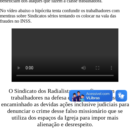
beneficiam dos ataques que fazem a classe trabalhadora.
R
O
No vídeo abaixo o hipócrita tenta confundir os trabalhadores com
S
mentiras sobre Sindicatos sérios tentando os colocar na vala das
I
fraudes no INSS.
N
S
T
R
U
M
E
N
T
O
S
D
E
O Sindicato dos Radialistas segue firme com os
L
trabalhadores na defesa de seus direitos e está
U
T
encaminhado as devidas ações inclusive judiciais para
A
denunciar o crime desse falso missionário que se
D
utiliza dos espaços da Igreja para impor mais
A
alienação e desrespeito.
C
L