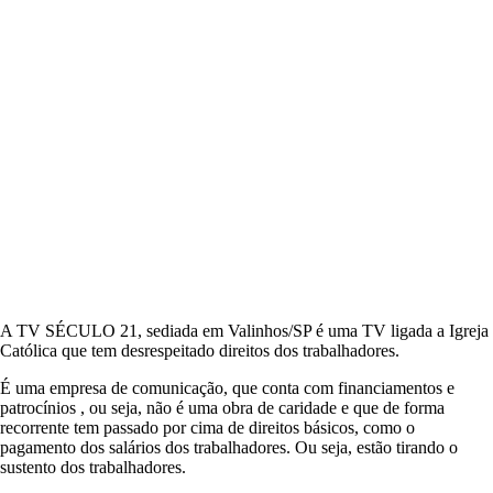
1
D
E
S
R
E
S
P
E
I
T
A
D
I
R
E
I
A TV SÉCULO 21, sediada em Valinhos/SP é uma TV ligada a Igreja
T
Católica que tem desrespeitado direitos dos trabalhadores.
O
S
É uma empresa de comunicação, que conta com financiamentos e
D
patrocínios , ou seja, não é uma obra de caridade e que de forma
O
recorrente tem passado por cima de direitos básicos, como o
S
pagamento dos salários dos trabalhadores. Ou seja, estão tirando o
T
sustento dos trabalhadores.
R