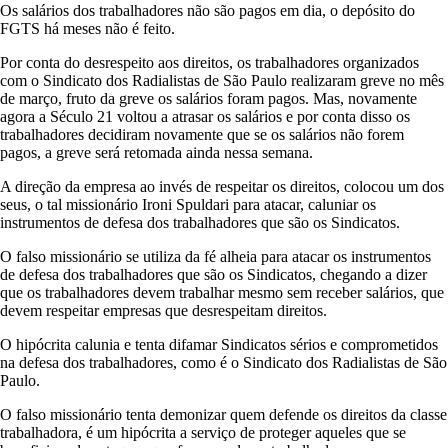
Os salários dos trabalhadores não são pagos em dia, o depósito do
A
FGTS há meses não é feito.
B
A
Por conta do desrespeito aos direitos, os trabalhadores organizados
L
com o Sindicato dos Radialistas de São Paulo realizaram greve no mês
H
de março, fruto da greve os salários foram pagos. Mas, novamente
A
agora a Século 21 voltou a atrasar os salários e por conta disso os
D
trabalhadores decidiram novamente que se os salários não forem
O
pagos, a greve será retomada ainda nessa semana.
R
E
A direção da empresa ao invés de respeitar os direitos, colocou um dos
S
seus, o tal missionário Ironi Spuldari para atacar, caluniar os
E
instrumentos de defesa dos trabalhadores que são os Sindicatos.
T
E
O falso missionário se utiliza da fé alheia para atacar os instrumentos
N
de defesa dos trabalhadores que são os Sindicatos, chegando a dizer
T
que os trabalhadores devem trabalhar mesmo sem receber salários, que
A
devem respeitar empresas que desrespeitam direitos.
D
E
O hipócrita calunia e tenta difamar Sindicatos sérios e comprometidos
M
na defesa dos trabalhadores, como é o Sindicato dos Radialistas de São
O
Paulo.
N
I
O falso missionário tenta demonizar quem defende os direitos da classe
Z
trabalhadora, é um hipócrita a serviço de proteger aqueles que se
A