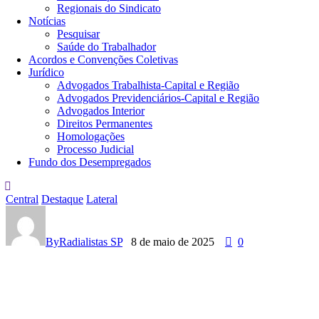
Regionais do Sindicato
Notícias
Pesquisar
Saúde do Trabalhador
Acordos e Convenções Coletivas
Jurídico
Advogados Trabalhista-Capital e Região
Advogados Previdenciários-Capital e Região
Advogados Interior
Direitos Permanentes
Homologações
Processo Judicial
Fundo dos Desempregados
Central
Destaque
Lateral
T
V
S
By
Radialistas SP
8 de maio de 2025
0
É
C
U
L
O
2