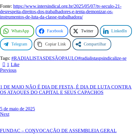
A
Fonte:
https://www.intersindical.org.br/2025/05/07/tv-seculo-21-
S
desrespeita-direitos-dos-trabalhadores-e-tenta-demonizar-os-
S
instrumentos-de-luta-da-classe-trabalhadora/
E
T
WhatsApp
Facebook
Twitter
LinkedIn
R
A
B
Telegram
Copiar Link
Compartilhar
A
L
Tags:
#RADIALISTASDESÃOPAULO
#radialistaspsindicalize-se
H
A
1
Like
D
Previous
O
R
A
1 DE MAIO NÃO É DIA DE FESTA, É DIA DE LUTA CONTRA
OS ATAQUES DO CAPITAL E SEUS CAPACHOS
5 de maio de 2025
Next
FUNDAC – CONVOCAÇÃO DE ASSEMBLEIA GERAL