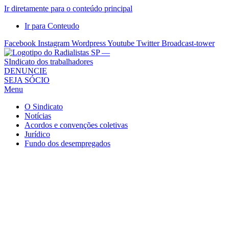
Ir diretamente para o conteúdo principal
Ir para Conteudo
Facebook
Instagram
Wordpress
Youtube
Twitter
Broadcast-tower
Sindicato
DENUNCIE
SEJA SÓCIO
dos
Menu
Radialistas
de
O Sindicato
São
Notícias
Acordos e convenções coletivas
Paulo
Jurídico
–
Fundo dos desempregados
Sindicato
dos
Radialistas
...