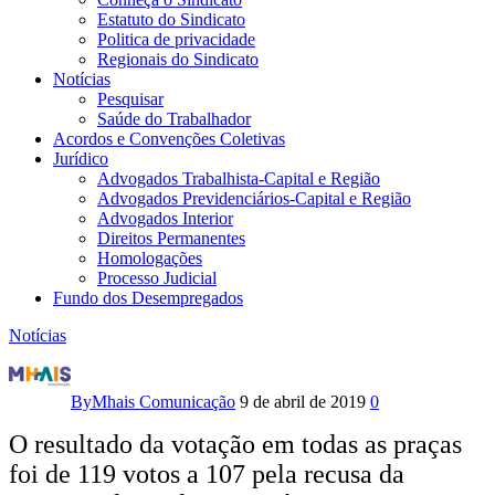
Estatuto do Sindicato
Politica de privacidade
Regionais do Sindicato
Notícias
Pesquisar
Saúde do Trabalhador
Acordos e Convenções Coletivas
Jurídico
Advogados Trabalhista-Capital e Região
Advogados Previdenciários-Capital e Região
Advogados Interior
Direitos Permanentes
Homologações
Processo Judicial
Fundo dos Desempregados
Notícias
Trabalhadores
decidem
By
Mhais Comunicação
9 de abril de 2019
0
apresentar
O resultado da votação em todas as praças
foi de 119 votos a 107 pela recusa da
nova