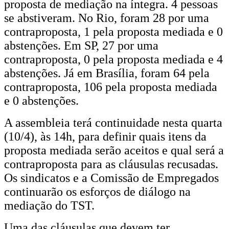
proposta de mediação na íntegra. 4 pessoas
contraproposta
se abstiveram. No Rio, foram 28 por uma
para
contraproposta, 1 pela proposta mediada e 0
abstenções. Em SP, 27 por uma
mediação;
contraproposta, 0 pela proposta mediada e 4
assembleia
abstenções. Já em Brasília, foram 64 pela
contraproposta, 106 pela proposta mediada
continua
e 0 abstenções.
nesta
A assembleia terá continuidade nesta quarta
quarta
(10/4), às 14h, para definir quais itens da
para
proposta mediada serão aceitos e qual será a
definir
contraproposta para as cláusulas recusadas.
Os sindicatos e a Comissão de Empregados
teor
continuarão os esforços de diálogo na
das
mediação do TST.
propostas
Uma das cláusulas que devem ter