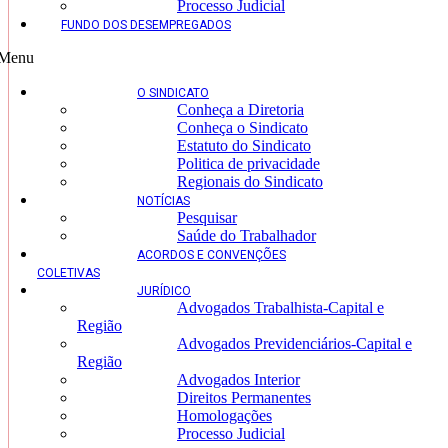
Processo Judicial
FUNDO DOS DESEMPREGADOS
Menu
O SINDICATO
Conheça a Diretoria
Conheça o Sindicato
Estatuto do Sindicato
Politica de privacidade
Regionais do Sindicato
NOTÍCIAS
Pesquisar
Saúde do Trabalhador
ACORDOS E CONVENÇÕES
COLETIVAS
JURÍDICO
Advogados Trabalhista-Capital e
Região
Advogados Previdenciários-Capital e
Região
Advogados Interior
Direitos Permanentes
Homologações
Processo Judicial