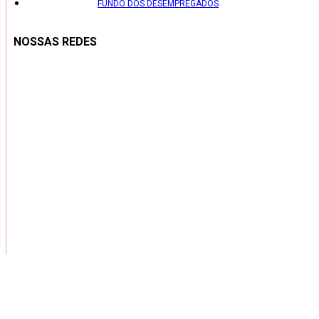
FUNDO DOS DESEMPREGADOS
NOSSAS REDES
Copyright ® 2026 – Todos os Direitos Reservados