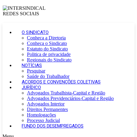
O SINDICATO
Conheça a Diretoria
Conheça o Sindicato
Estatuto do Sindicato
Politica de privacidade
Regionais do Sindicato
NOTÍCIAS
Pesquisar
Saúde do Trabalhador
ACORDOS E CONVENÇÕES COLETIVAS
JURÍDICO
Advogados Trabalhista-Capital e Região
Advogados Previdenciários-Capital e Região
Advogados Interior
Direitos Permanentes
Homologações
Processo Judicial
FUNDO DOS DESEMPREGADOS
Menu